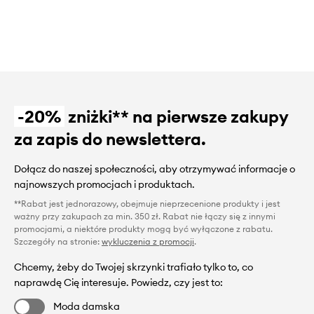
-20%
zniżki** na pierwsze zakupy
za zapis do newslettera.
Dołącz do naszej społeczności, aby otrzymywać informacje o
najnowszych promocjach i produktach.
**Rabat jest jednorazowy, obejmuje nieprzecenione produkty i jest
ważny przy zakupach za min. 350 zł. Rabat nie łączy się z innymi
promocjami, a niektóre produkty mogą być wyłączone z rabatu.
Szczegóły na stronie:
wykluczenia z promocji
.
Chcemy, żeby do Twojej skrzynki trafiało tylko to, co
naprawdę Cię interesuje. Powiedz, czy jest to:
Moda damska