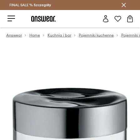
FINAL SALE %
Szczegóły
Oszczędzaj z Answear Club >
Answear
Home
Kuchnia i bar
Pojemniki kuchenne
Pojemniki