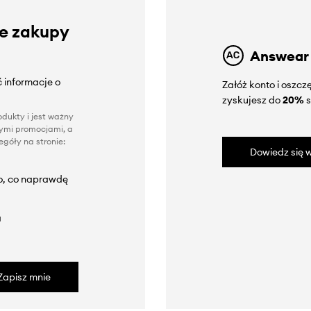
ze zakupy
Answear
 informacje o
Załóż konto i oszc
zyskujesz do
20%
s
dukty i jest ważny
nnymi promocjami, a
góły na stronie:
Dowiedz się w
to, co naprawdę
a
Zapisz mnie