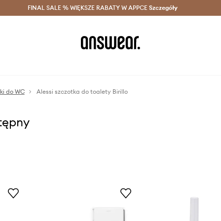
szczędzaj z Answear Club >
FINAL SALE % WIĘKSZE RABATY W APPCE
Dostawa nawet w 24h >
Szczegóły
News
ki do WC
Alessi szczotka do toalety Birillo
stępny