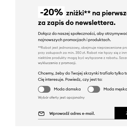
-20%
zniżki** na pierws
za zapis do newslettera.
Dołącz do naszej społeczności, aby otrzymywać
najnowszych promocjach i produktach.
**Rabat jest jednorazowy, obejmuje nieprzecenione pro
przy zakupach za min. 350 zł. Rabat nie łączy się z i
niektóre produkty mogą być wyłączone z rabatu. Szcze
wykluczenia z promocji
.
Chcemy, żeby do Twojej skrzynki trafiało tylko 
Cię interesuje. Powiedz, czy jest to:
Moda damska
Moda męsk
Wybór oferty jest opcjonalny