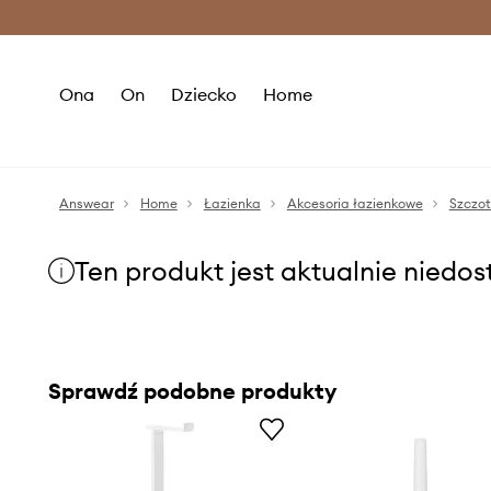
Premium Fashion Benefits >
O
Ona
On
Dziecko
Home
Answear
Home
Łazienka
Akcesoria łazienkowe
Szczot
Ten produkt jest aktualnie niedo
Sprawdź podobne produkty