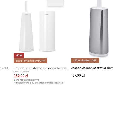
-10%
-25% z kodem: OFF*
extra -5% z kodem: OFF*
Brabantia szczotka do toalety ReNew
Brabantia zestaw akcesoriów łazienkowych ReNew 3-pack
Cena aktualna:
189,99 zł
259,99 zł
Cena regularna:
289,99 zł
Najniższa cena z 30 dni przed obniżką:
289,99 zł