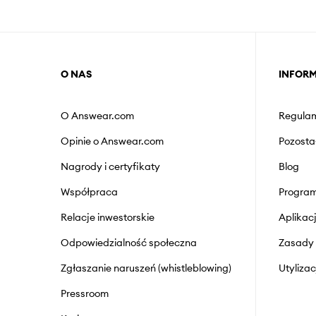
O NAS
INFOR
O Answear.com
Regulam
Opinie o Answear.com
Pozosta
Nagrody i certyfikaty
Blog
Współpraca
Program
Relacje inwestorskie
Aplika
Odpowiedzialność społeczna
Zasady 
Zgłaszanie naruszeń (whistleblowing)
Utyliza
Pressroom