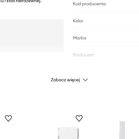
u i stali nierdzewnej.
Kod producenta
Kolor
Marka
Producent
ID Produktu
Zobacz więcej