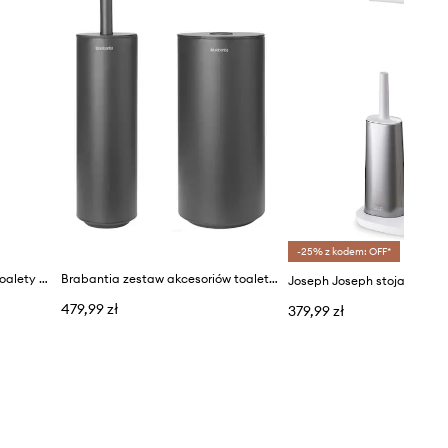
-25% z kodem: OFF*
Joseph Joseph szczotka do toalety Flex™
Brabantia zestaw akcesoriów toaletowych MindSet 3-pack
479,99 zł
379,99 zł