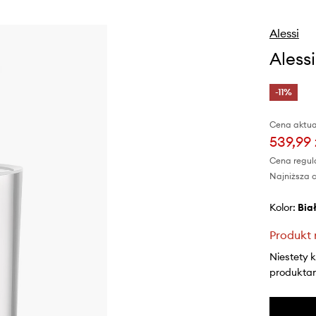
Alessi
Alessi
-11%
Cena aktua
539,99 
Cena regul
Najniższa c
Kolor:
bia
Produkt 
Niestety 
produktami