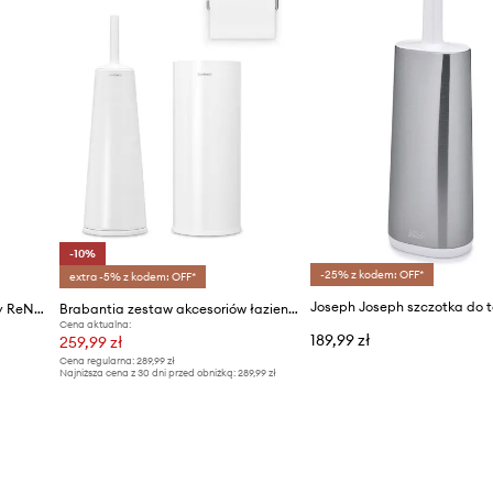
-10%
-25% z kodem: OFF*
extra -5% z kodem: OFF*
Brabantia szczotka do toalety ReNew
Brabantia zestaw akcesoriów łazienkowych ReNew 3-pack
Cena aktualna:
189,99 zł
259,99 zł
Cena regularna:
289,99 zł
Najniższa cena z 30 dni przed obniżką:
289,99 zł