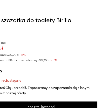
 szczotka do toalety Birillo
lna:
zł
arna:
609,99 zł
-11%
ena z 30 dni przed obniżką:
609,99 zł
 -11%
ły
niedostępny
ktoś Cię uprzedził. Zapraszamy do zapoznania się z innymi
 z naszej oferty.
Inne z tej kategorii