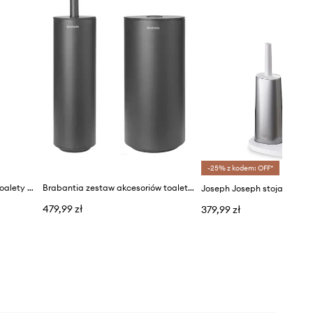
-25% z kodem: OFF*
Joseph Joseph szczotka do toalety Flex™
Brabantia zestaw akcesoriów toaletowych MindSet 3-pack
479,99 zł
379,99 zł