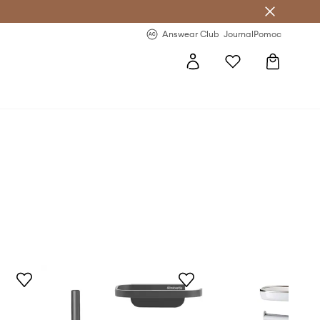
letter >
Regularne nowości >
Answear Club
Journal
Pomoc