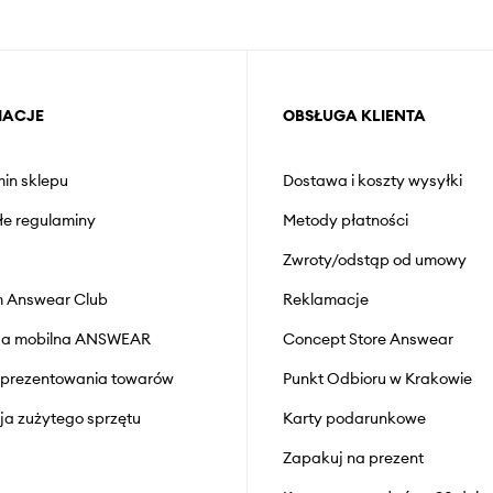
MACJE
OBSŁUGA KLIENTA
in sklepu
Dostawa i koszty wysyłki
łe regulaminy
Metody płatności
Zwroty/odstąp od umowy
 Answear Club
Reklamacje
cja mobilna ANSWEAR
Concept Store Answear
prezentowania towarów
Punkt Odbioru w Krakowie
cja zużytego sprzętu
Karty podarunkowe
Zapakuj na prezent