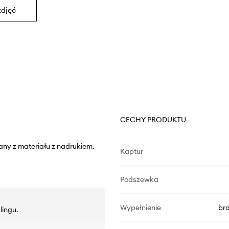
zdjęć
CECHY PRODUKTU
any z materiału z nadrukiem.
Kaptur
Podszewka
Wypełnienie
br
lingu.