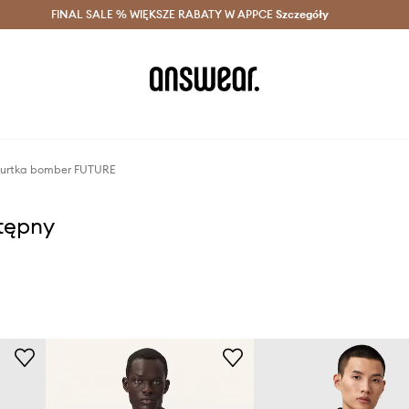
szczędzaj z Answear Club >
FINAL SALE % WIĘKSZE RABATY W APPCE
Dostawa nawet w 24h >
Szczegóły
News
 kurtka bomber FUTURE
stępny