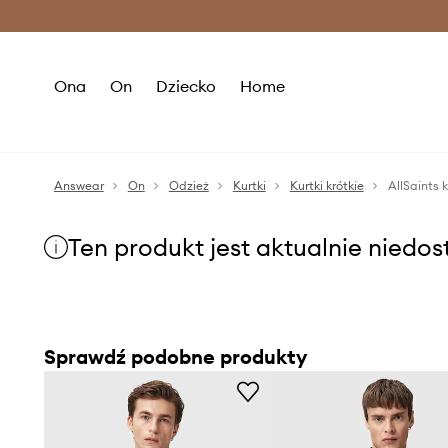
Premium Fashion Benefits >
O
Ona
On
Dziecko
Home
Answear
On
Odzież
Kurtki
Kurtki krótkie
AllSaints
Ten produkt jest aktualnie niedo
Sprawdź podobne produkty