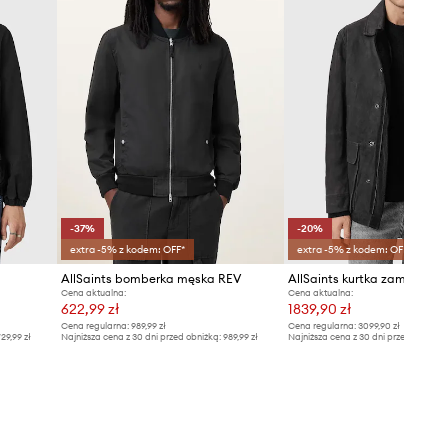
-37%
-20%
extra -5% z kodem: OFF*
extra -5% z kodem: OFF*
AllSaints bomberka męska REV
AllSaints kurtka zamszow
Cena aktualna:
Cena aktualna:
622,99 zł
1839,90 zł
Cena regularna:
989,99 zł
Cena regularna:
3099,90 zł
29,99 zł
Najniższa cena z 30 dni przed obniżką:
989,99 zł
Najniższa cena z 30 dni przed obniżką