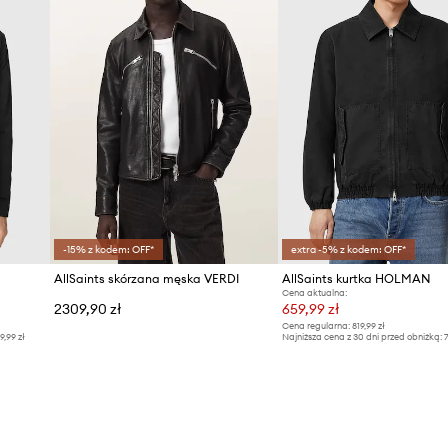
-15% z kodem: OFF*
extra -5% z kodem: OFF*
AllSaints skórzana męska VERDI
AllSaints kurtka HOLMAN
Cena aktualna:
2309,90 zł
659,99 zł
Cena regularna:
819,99 zł
9,99 zł
Najniższa cena z 30 dni przed obniżką:
7