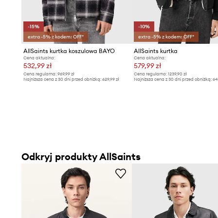
-15%
-10%
extra -5% z kodem: OFF*
extra -5% z kodem: OFF*
AllSaints kurtka koszulowa BAYO
AllSaints kurtka
Cena aktualna:
Cena aktualna:
532,99 zł
579,99 zł
Cena regularna:
969,99 zł
Cena regularna:
1239,90 zł
Najniższa cena z 30 dni przed obniżką:
629,99 zł
Najniższa cena z 30 dni przed obniżką:
64
Odkryj produkty AllSaints