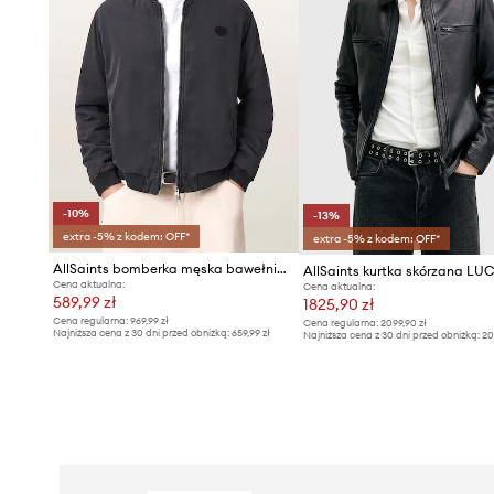
-10%
-13%
extra -5% z kodem: OFF*
extra -5% z kodem: OFF*
AllSaints bomberka męska bawełniana FORRES
Cena aktualna:
Cena aktualna:
589,99 zł
1825,90 zł
Cena regularna:
969,99 zł
Cena regularna:
2099,90 zł
Najniższa cena z 30 dni przed obniżką:
659,99 zł
Najniższa cena z 30 dni przed obniżką:
20