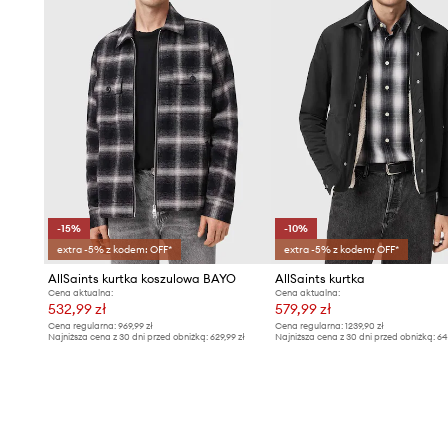
-15%
-10%
extra -5% z kodem: OFF*
extra -5% z kodem: OFF*
AllSaints kurtka koszulowa BAYO
AllSaints kurtka
Cena aktualna:
Cena aktualna:
532,99 zł
579,99 zł
Cena regularna:
969,99 zł
Cena regularna:
1239,90 zł
Najniższa cena z 30 dni przed obniżką:
629,99 zł
Najniższa cena z 30 dni przed obniżką:
64