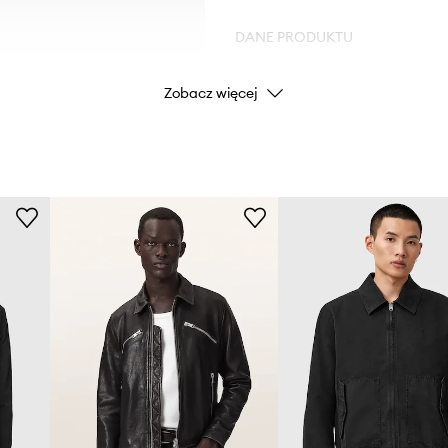
DANE PRODUKTU
Zobacz więcej
Kod producenta
Kolor
Marka
Producent
ID Produktu