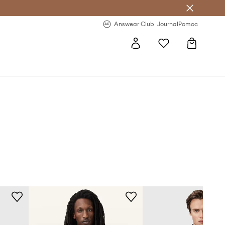
letter >
Regularne nowości >
Answear Club
Journal
Pomoc