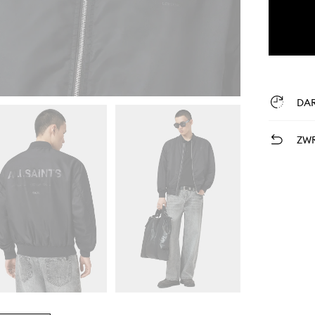
DA
ZWR