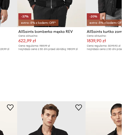
-37%
-20%
extra -5% z kodem: OFF*
extra -5% z kodem: OFF*
AllSaints bomberka męska REV
AllSaints kurtka zamszow
Cena aktualna:
Cena aktualna:
622,99 zł
1839,90 zł
Cena regularna:
989,99 zł
Cena regularna:
3099,90 zł
29,99 zł
Najniższa cena z 30 dni przed obniżką:
989,99 zł
Najniższa cena z 30 dni przed obniżką