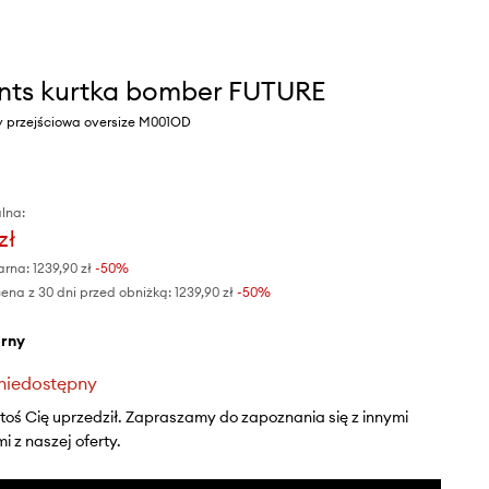
ints kurtka bomber FUTURE
ny przejściowa oversize M001OD
lna:
zł
arna:
1239,90 zł
-50%
ena z 30 dni przed obniżką:
1239,90 zł
 -50%
arny
niedostępny
ktoś Cię uprzedził. Zapraszamy do zapoznania się z innymi
 z naszej oferty.