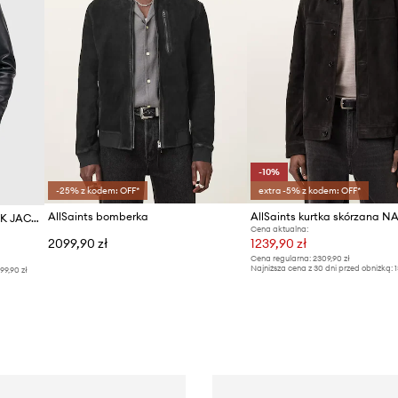
-10%
-25% z kodem: OFF*
extra -5% z kodem: OFF*
AllSaints bomberka
AllSaints kurtka skórzana N
AllSaints kurtka skórzana LUCK JACKET
Cena aktualna:
2099,90 zł
1239,90 zł
Cena regularna:
2309,90 zł
Najniższa cena z 30 dni przed obniżką:
1
99,90 zł