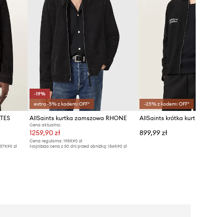
-19%
extra -5% z kodem: OFF*
-25% z kodem: OFF*
ATES
AllSaints kurtka zamszowa RHONE
Cena aktualna:
1259,90 zł
899,99 zł
Cena regularna:
1959,90 zł
379,90 zł
Najniższa cena z 30 dni przed obniżką:
1569,90 zł