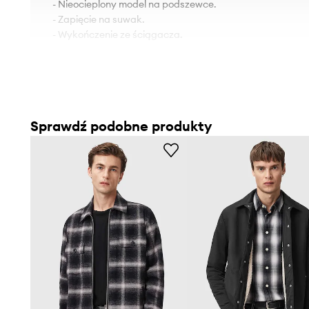
- Nieocieplony model na podszewce.
- Zapięcie na suwak.
- Wykończenie ze ściągacza.
Sprawdź podobne produkty