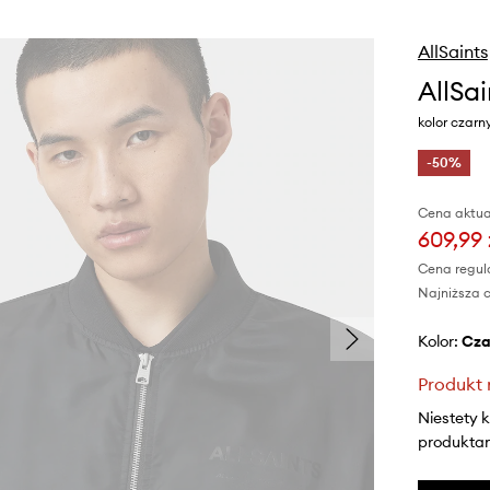
AllSaints
AllSa
kolor czar
-50%
Cena aktua
609,99 
Cena regul
Najniższa c
Kolor:
cz
Produkt 
Niestety 
produktami