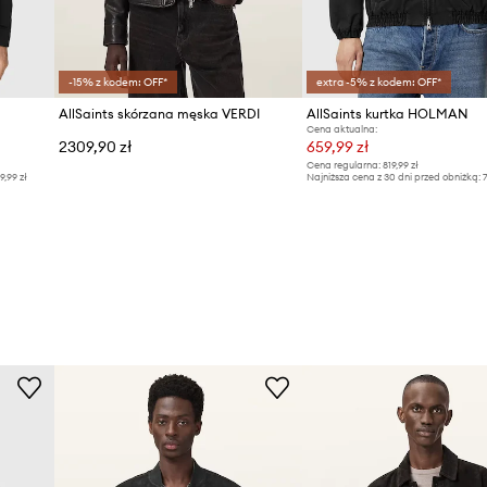
-15% z kodem: OFF*
extra -5% z kodem: OFF*
AllSaints skórzana męska VERDI
AllSaints kurtka HOLMAN
Cena aktualna:
2309,90 zł
659,99 zł
Cena regularna:
819,99 zł
9,99 zł
Najniższa cena z 30 dni przed obniżką:
7