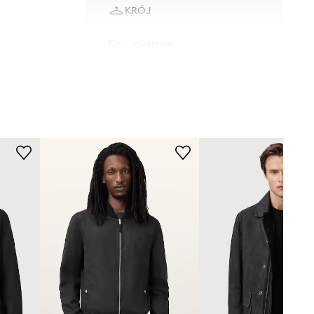
KRÓJ
Krój
:
oversize
M001OD
czarny
AllSaints