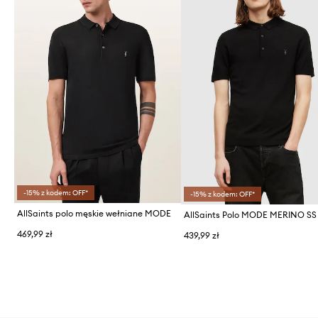
-15% z kodem: OFF*
-15% z kodem: OFF*
AllSaints polo męskie wełniane MODE
469,99 zł
439,99 zł