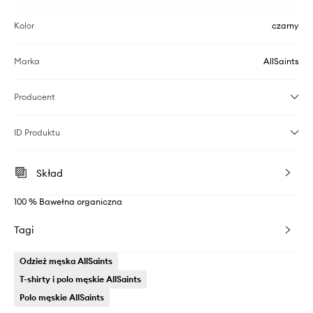
Kolor
czarny
Marka
AllSaints
Producent
ID Produktu
Skład
100 % Bawełna organiczna
Tagi
Odzież męska AllSaints
T-shirty i polo męskie AllSaints
Polo męskie AllSaints