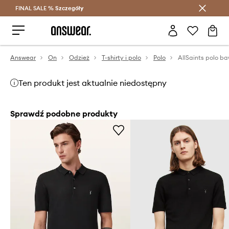
FINAL SALE %
Szczegóły
Oszczędzaj z Answear Club >
Answear
On
Odzież
T-shirty i polo
Polo
Ten produkt jest aktualnie niedostępny
Sprawdź podobne produkty