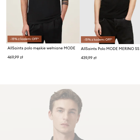
-15% z kodem: OFF*
-15% z kodem: OFF*
AllSaints polo męskie wełniane MODE
469,99 zł
439,99 zł