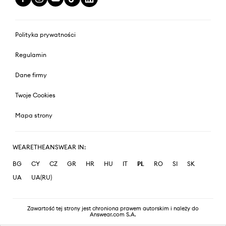
Polityka prywatności
Regulamin
Dane firmy
Twoje Cookies
Mapa strony
WEARETHEANSWEAR IN:
BG
CY
CZ
GR
HR
HU
IT
PL
RO
SI
SK
UA
UA(RU)
Zawartość tej strony jest chroniona prawem autorskim i należy do
Answear.com S.A.