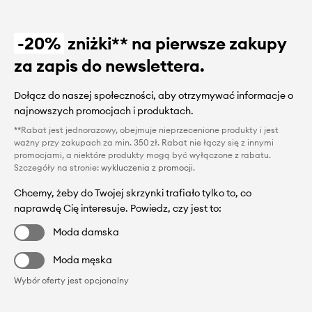
-20%
zniżki** na pierwsze zakupy
za zapis do newslettera.
Dołącz do naszej społeczności, aby otrzymywać informacje o
najnowszych promocjach i produktach.
**Rabat jest jednorazowy, obejmuje nieprzecenione produkty i jest
ważny przy zakupach za min. 350 zł. Rabat nie łączy się z innymi
promocjami, a niektóre produkty mogą być wyłączone z rabatu.
Szczegóły na stronie:
wykluczenia z promocji
.
Chcemy, żeby do Twojej skrzynki trafiało tylko to, co
naprawdę Cię interesuje. Powiedz, czy jest to:
Moda damska
Moda męska
Wybór oferty jest opcjonalny