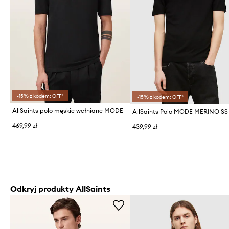
-15% z kodem: OFF*
-15% z kodem: OFF*
AllSaints polo męskie wełniane MODE
469,99 zł
439,99 zł
Odkryj produkty AllSaints