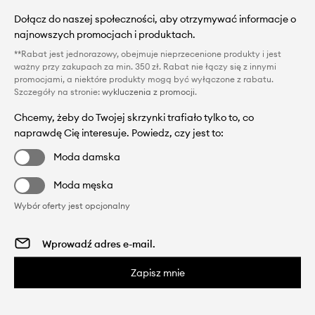
Dołącz do naszej społeczności, aby otrzymywać informacje o
najnowszych promocjach i produktach.
**Rabat jest jednorazowy, obejmuje nieprzecenione produkty i jest
ważny przy zakupach za min. 350 zł. Rabat nie łączy się z innymi
promocjami, a niektóre produkty mogą być wyłączone z rabatu.
Szczegóły na stronie:
wykluczenia z promocji
.
Chcemy, żeby do Twojej skrzynki trafiało tylko to, co
naprawdę Cię interesuje. Powiedz, czy jest to:
Moda damska
Moda męska
Wybór oferty jest opcjonalny
Zapisz mnie