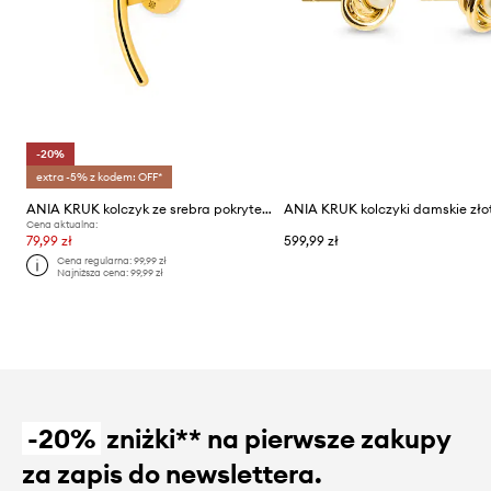
-20%
extra -5% z kodem: OFF*
ANIA KRUK kolczyk ze srebra pokrytego złotem
Cena aktualna:
79,99 zł
599,99 zł
Cena regularna:
99,99 zł
Najniższa cena:
99,99 zł
-20%
zniżki** na pierwsze zakupy
za zapis do newslettera.