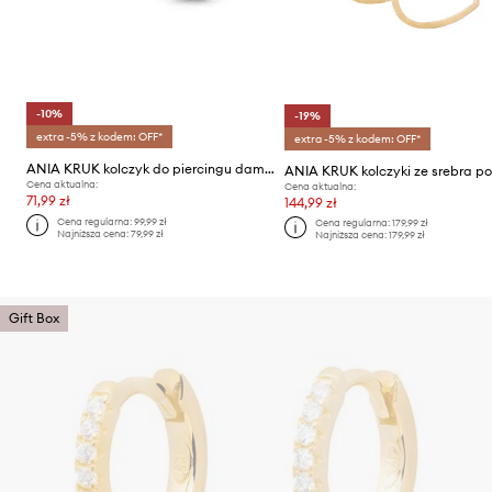
-10%
-19%
extra -5% z kodem: OFF*
extra -5% z kodem: OFF*
ANIA KRUK kolczyk do piercingu damski srebrny pozłacany z emalią SUGAR
Cena aktualna:
Cena aktualna:
71,99 zł
144,99 zł
Cena regularna:
99,99 zł
Cena regularna:
179,99 zł
Najniższa cena:
79,99 zł
Najniższa cena:
179,99 zł
Gift Box