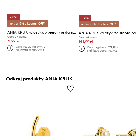
-10%
-19%
extra -5% z kodem: OFF*
extra -5% z kodem: OFF*
ANIA KRUK kolczyk do piercingu damski srebrny pozłacany z emalią SUGAR
Cena aktualna:
Cena aktualna:
71,99 zł
144,99 zł
Cena regularna:
99,99 zł
Cena regularna:
179,99 zł
Najniższa cena:
79,99 zł
Najniższa cena:
179,99 zł
Odkryj produkty ANIA KRUK