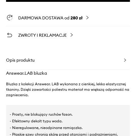
DARMOWA DOSTAWA od
280 zł
ZWROTY I REKLAMACJE
Opis produktu
Answear.LAB bluzka
Bluzka z kolekcji Answear. LAB wykonana z cienkiej, lekko elastycznej
tkaniny. Dzięki zawartości poliestru materiał ma większą odporność na
zagniecenia.
- Prosty, nie blokujący ruchów fason.
- Efektowny dekolt typu woda.
- Nieregulowane, nieodpinane ramiączka.
- Płaskie szwy chronią skórę przed otarciami i podrażnieniami.