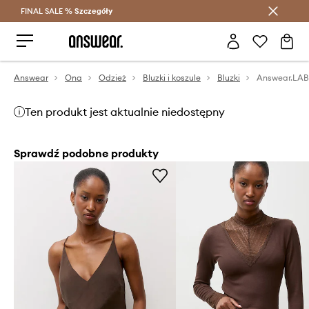
FINAL SALE %
Szczegóły
Oszczędzaj z Answear Club >
Answear
Ona
Odzież
Bluzki i koszule
Bluzki
Answear.LAB
Ten produkt jest aktualnie niedostępny
Sprawdź podobne produkty