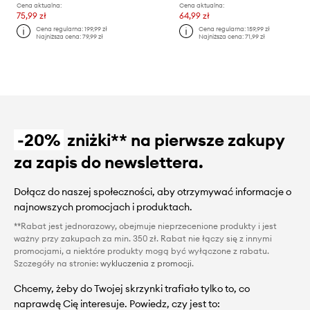
Cena aktualna:
Cena aktualna:
75,99 zł
64,99 zł
Cena regularna:
199,99 zł
Cena regularna:
159,99 zł
Najniższa cena:
79,99 zł
Najniższa cena:
71,99 zł
-20%
zniżki** na pierwsze zakupy
za zapis do newslettera.
Dołącz do naszej społeczności, aby otrzymywać informacje o
najnowszych promocjach i produktach.
**Rabat jest jednorazowy, obejmuje nieprzecenione produkty i jest
ważny przy zakupach za min. 350 zł. Rabat nie łączy się z innymi
promocjami, a niektóre produkty mogą być wyłączone z rabatu.
Szczegóły na stronie:
wykluczenia z promocji
.
Chcemy, żeby do Twojej skrzynki trafiało tylko to, co
naprawdę Cię interesuje. Powiedz, czy jest to: