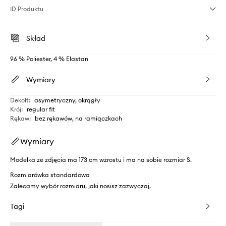
ID Produktu
Skład
96 % Poliester, 4 % Elastan
Wymiary
Dekolt
:
asymetryczny, okrągły
Krój
:
regular fit
Rękaw
:
bez rękawów, na ramiączkach
Wymiary
Modelka ze zdjęcia ma 173 cm wzrostu i ma na sobie rozmiar S.
Rozmiarówka standardowa
Zalecamy wybór rozmiaru, jaki nosisz zazwyczaj.
Tagi