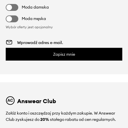
Moda damska
Moda męska
Wybór oferty jest opcjonalny
Zapisz mnie
Answear Club
Załóż konto i oszczędzaj przy każdym zakupie. W Answear
Club zyskujesz do
20%
stałego rabatu od cen regularnych.