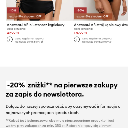
-10%
-30%
extra -5% z kodem: OFF*
extra -5% z kodem: OFF*
Answear.LAB biustonosz kąpielowy
Cena aktualna:
Cena aktualna:
49,99 zł
174,99 zł
Cena regularna:
129,99 zł
Cena regularna:
249,99 zł
Najniższa cena:
55,99 zł
Najniższa cena:
249,99 zł
-20%
zniżki** na pierwsze zakupy
za zapis do newslettera.
Dołącz do naszej społeczności, aby otrzymywać informacje o
najnowszych promocjach i produktach.
**Rabat jest jednorazowy, obejmuje nieprzecenione produkty i jest
ważny przy zakupach za min. 350 zł. Rabat nie łączy się z innymi