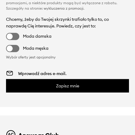
promocjami, a niektóre produkty mogą być wyłączone z rabatu.
Szczegóły na stronie:
wykluczenia z promocji
.
Chcemy, żeby do Twojej skrzynki trafiało tylko to, co
naprawdę Cię interesuje. Powiedz, czy jest to:
Moda damska
Moda męska
Wybór oferty jest opcjonalny
Zapisz mnie