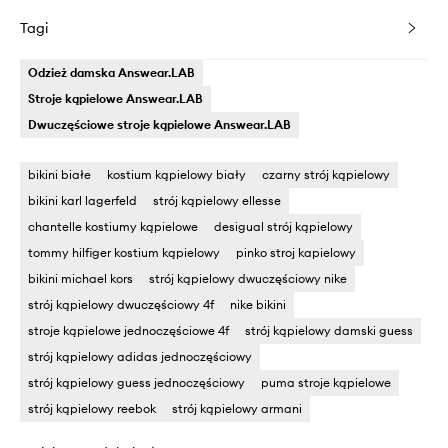
Tagi
Odzież damska Answear.LAB
Stroje kąpielowe Answear.LAB
Dwuczęściowe stroje kąpielowe Answear.LAB
bikini białe
kostium kąpielowy biały
czarny strój kąpielowy
bikini karl lagerfeld
strój kąpielowy ellesse
chantelle kostiumy kąpielowe
desigual strój kąpielowy
tommy hilfiger kostium kąpielowy
pinko stroj kapielowy
bikini michael kors
strój kąpielowy dwuczęściowy nike
strój kąpielowy dwuczęściowy 4f
nike bikini
stroje kąpielowe jednoczęściowe 4f
strój kąpielowy damski guess
strój kąpielowy adidas jednoczęściowy
strój kąpielowy guess jednoczęściowy
puma stroje kąpielowe
strój kąpielowy reebok
strój kąpielowy armani