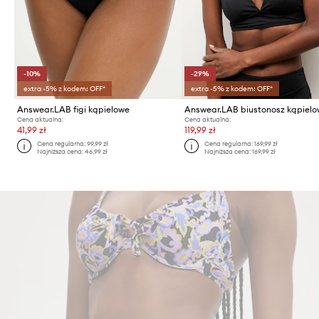
-10%
-29%
extra -5% z kodem: OFF*
extra -5% z kodem: OFF*
Answear.LAB figi kąpielowe
Cena aktualna:
Cena aktualna:
41,99 zł
119,99 zł
Cena regularna:
99,99 zł
Cena regularna:
169,99 zł
Najniższa cena:
46,99 zł
Najniższa cena:
169,99 zł