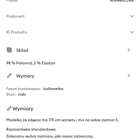
Marka
Answear.LAB
Producent
ID Produktu
Skład
98 % Poliamid, 2 % Elastan
Wymiary
Fason biustonosza
:
balkonetka
Stan
:
niski
Wymiary
Modelka ze zdjęcia ma 175 cm wzrostu i ma na sobie rozmiar S.
Rozmiarówka standardowa
Zalecamy wybór rozmiaru, jaki nosisz zazwyczaj.