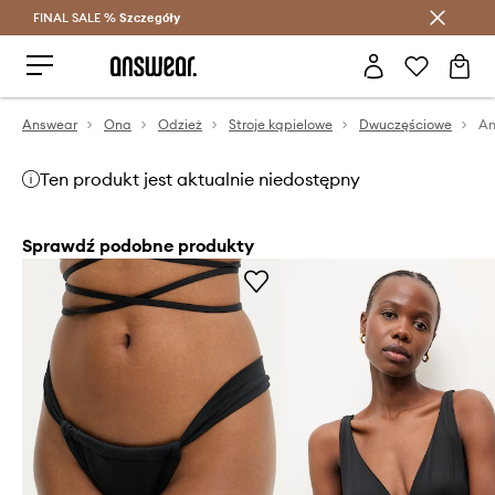
FINAL SALE %
Szczegóły
Oszczędzaj z Answear Club >
Answear
Ona
Odzież
Stroje kąpielowe
Dwuczęściowe
An
Ten produkt jest aktualnie niedostępny
Sprawdź podobne produkty