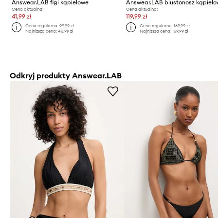
Answear.LAB figi kąpielowe
Cena aktualna:
Cena aktualna:
41,99 zł
119,99 zł
Cena regularna:
99,99 zł
Cena regularna:
169,99 zł
Najniższa cena:
46,99 zł
Najniższa cena:
169,99 zł
Odkryj produkty Answear.LAB