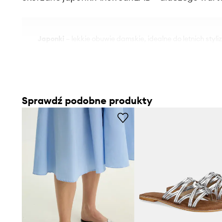
Japonki
– lekkie obuwie damskie, idealne do letnich styli
zestawów
Cholewka ze skóry naturalnej
– sprzyja wygodzie noszen
wyglądowi
Sprawdź podobne produkty
Srebrny kolor
– dodaje blasku i pozwala na łatwe dopas
różnorodnych ubrań
Podeszwa z gumy
– wspomaga stabilność i trwałość po
Płaska podeszwa
– oferuje komfort i swobodę ruchów pr
Casualowy styl
– pasuje do wielu letnich okazji, od spa
znajomymi
Wnętrze ze skóry naturalnej
– sprzyja oddychalności i k