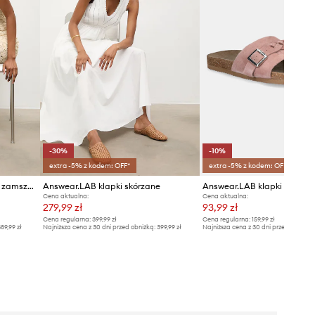
-30%
-10%
extra -5% z kodem: OFF*
extra -5% z kodem: OFF*
Answear.LAB klapki damskie zamszowe
Answear.LAB klapki skórzane
Answear.LAB klapki zamsz
Cena aktualna:
Cena aktualna:
279,99 zł
93,99 zł
Cena regularna:
399,99 zł
Cena regularna:
159,99 zł
89,99 zł
Najniższa cena z 30 dni przed obniżką:
399,99 zł
Najniższa cena z 30 dni przed obniżką