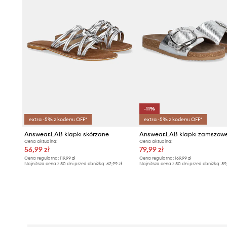
-11%
extra -5% z kodem: OFF*
extra -5% z kodem: OFF*
Answear.LAB klapki skórzane
Answear.LAB klapki zamszow
Cena aktualna:
Cena aktualna:
56,99 zł
79,99 zł
Cena regularna:
119,99 zł
Cena regularna:
169,99 zł
Najniższa cena z 30 dni przed obniżką:
62,99 zł
Najniższa cena z 30 dni przed obniżką:
89