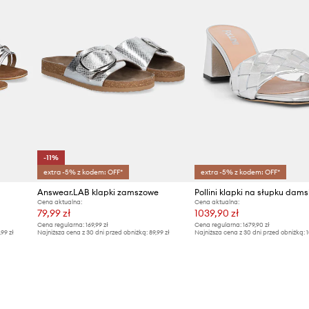
-11%
extra -5% z kodem: OFF*
extra -5% z kodem: OFF*
Answear.LAB klapki zamszowe
Cena aktualna:
Cena aktualna:
79,99 zł
1039,90 zł
Cena regularna:
169,99 zł
Cena regularna:
1679,90 zł
,99 zł
Najniższa cena z 30 dni przed obniżką:
89,99 zł
Najniższa cena z 30 dni przed obniżką:
1