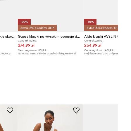
-20%
-10%
extra -5% z kodem: OFF*
extra -5% z kodem: OFF*
Pollini klapki na słupku damskie skórzane
Guess klapki na wysokim obcasie damskie KEBBA2
Aldo klapki AVELINNE
Cena aktualna:
Cena aktualna:
374,99 zł
254,99 zł
Cena regularna:
589,99 zł
Cena regularna:
409,99 zł
099,90 zł
Najniższa cena z 30 dni przed obniżką:
469,99 zł
Najniższa cena z 30 dni przed obniżką