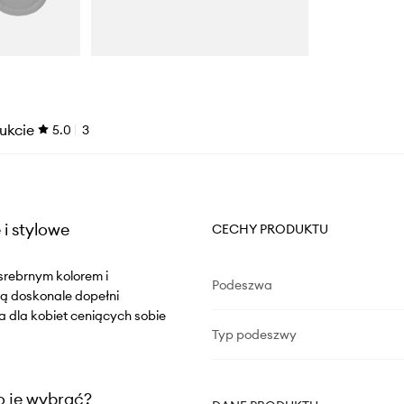
ukcie
5.0
3
i stylowe
CECHY PRODUKTU
srebrnym kolorem i
Podeszwa
ą doskonale dopełni
ja dla kobiet ceniących sobie
Typ podeszwy
o je wybrać?