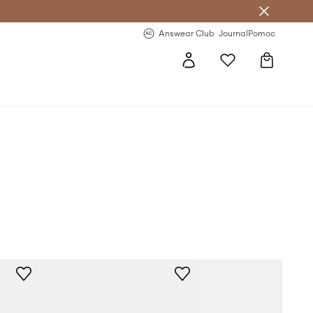
letter >
Regularne nowości >
Answear Club
Journal
Pomoc