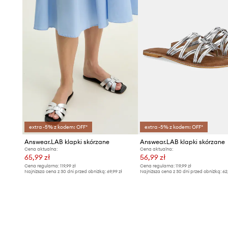
extra -5% z kodem: OFF*
extra -5% z kodem: OFF*
Answear.LAB klapki skórzane
Answear.LAB klapki skórzane
Cena aktualna:
Cena aktualna:
65,99 zł
56,99 zł
Cena regularna:
119,99 zł
Cena regularna:
119,99 zł
Najniższa cena z 30 dni przed obniżką:
69,99 zł
Najniższa cena z 30 dni przed obniżką:
62