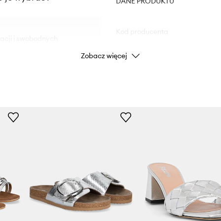
DANE PRODUKTU
Kod producenta
zacji i swobodnych
Zobacz więcej
Kolor
ia i estetycznemu
Marka
owanie do
Producent
dczas użytkowania
ID Produktu
zez cały dzień
cerów po spotkania ze
omfortowi dla stóp