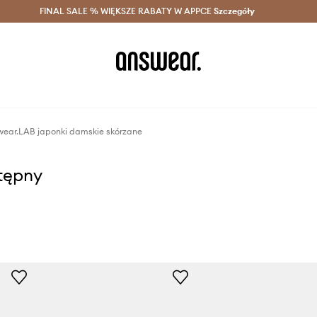
szczędzaj z Answear Club >
FINAL SALE % WIĘKSZE RABATY W APPCE
Dostawa nawet w 24h >
Szczegóły
News
ear.LAB japonki damskie skórzane
stępny