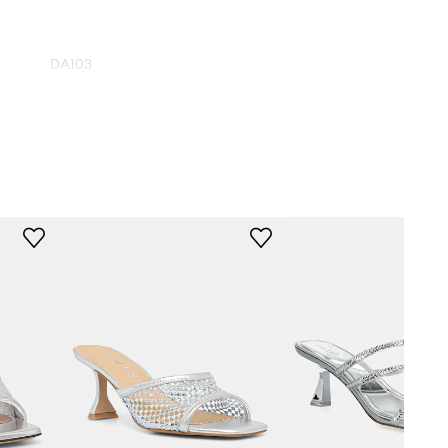
DA103
srebrny
Answear.LAB