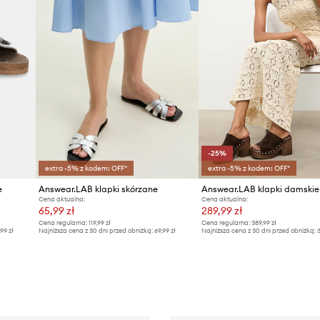
-25%
extra -5% z kodem: OFF*
extra -5% z kodem: OFF*
e
Answear.LAB klapki skórzane
Cena aktualna:
Cena aktualna:
65,99 zł
289,99 zł
Cena regularna:
119,99 zł
Cena regularna:
389,99 zł
,99 zł
Najniższa cena z 30 dni przed obniżką:
69,99 zł
Najniższa cena z 30 dni przed obniżką:
3