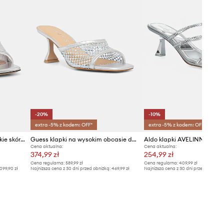
-20%
-10%
extra -5% z kodem: OFF*
extra -5% z kodem: OFF*
Pollini klapki na słupku damskie skórzane
Guess klapki na wysokim obcasie damskie KEBBA2
Aldo klapki AVELINNE
Cena aktualna:
Cena aktualna:
374,99 zł
254,99 zł
Cena regularna:
589,99 zł
Cena regularna:
409,99 zł
099,90 zł
Najniższa cena z 30 dni przed obniżką:
469,99 zł
Najniższa cena z 30 dni przed obniżką