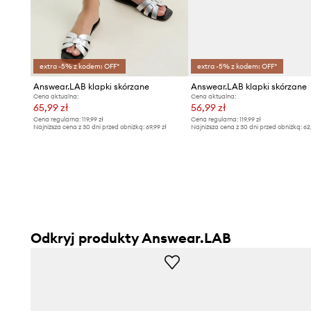
Gładka faktura
– podkreśla minimalistyczny design, łat
innymi elementami garderoby
extra -5% z kodem: OFF*
extra -5% z kodem: OFF*
Answear.LAB klapki skórzane
Answear.LAB klapki skórzane
Cena aktualna:
Cena aktualna:
65,99 zł
56,99 zł
Cena regularna:
119,99 zł
Cena regularna:
119,99 zł
Najniższa cena z 30 dni przed obniżką:
69,99 zł
Najniższa cena z 30 dni przed obniżką:
62
Odkryj produkty Answear.LAB