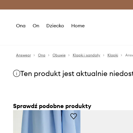
Premium Fashion Benefits >
O
Ona
On
Dziecko
Home
Answear
Ona
Obuwie
Klapki i sandały
Klapki
Answ
Ten produkt jest aktualnie niedo
Sprawdź podobne produkty