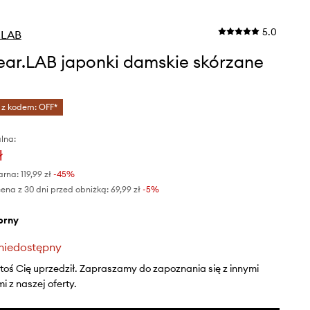
5.0
.LAB
ar.LAB japonki damskie skórzane
 z kodem: OFF*
lna:
ł
arna:
119,99 zł
-45%
ena z 30 dni przed obniżką:
69,99 zł
 -5%
ebrny
niedostępny
ktoś Cię uprzedził. Zapraszamy do zapoznania się z innymi
 z naszej oferty.