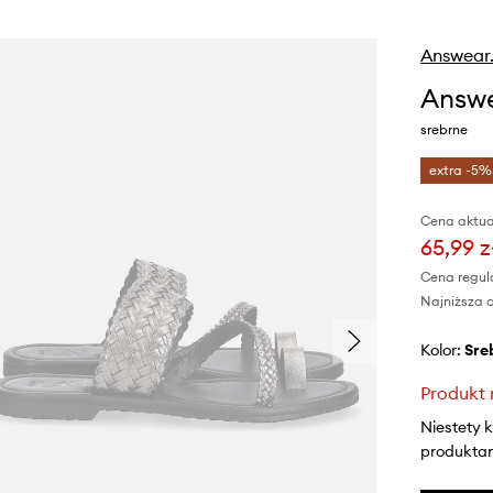
Answear
Answe
srebrne
extra -5%
Cena aktua
65,99 z
Cena regul
Najniższa c
Kolor:
sr
Produkt 
Niestety 
produktami