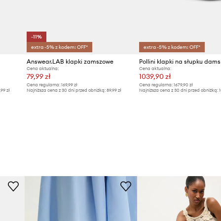
wy do połączenia z
-11%
extra -5% z kodem: OFF*
extra -5% z kodem: OFF*
Answear.LAB klapki zamszowe
Cena aktualna:
Cena aktualna:
79,99 zł
1039,90 zł
Cena regularna:
169,99 zł
Cena regularna:
1679,90 zł
,99 zł
Najniższa cena z 30 dni przed obniżką:
89,99 zł
Najniższa cena z 30 dni przed obniżką:
1