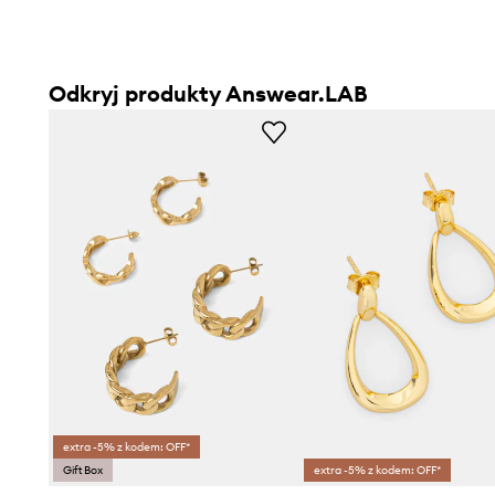
Odkryj produkty Answear.LAB
extra -5% z kodem: OFF*
Gift Box
extra -5% z kodem: OFF*