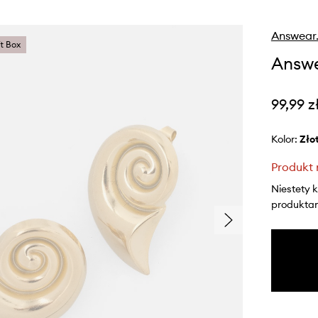
Answear
ft Box
Answe
99,99 z
Kolor:
zło
Produkt 
Niestety 
produktami