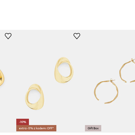
-10%
extra -5% z kodem: OFF*
Gift Box