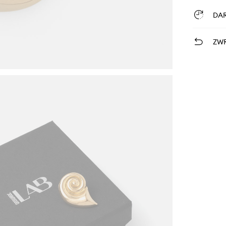
DA
ZWR