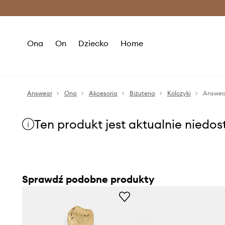
Premium Fashion Benefits >
O
Ona
On
Dziecko
Home
Answear
Ona
Akcesoria
Biżuteria
Kolczyki
Answear
Ten produkt jest aktualnie niedo
Sprawdź podobne produkty