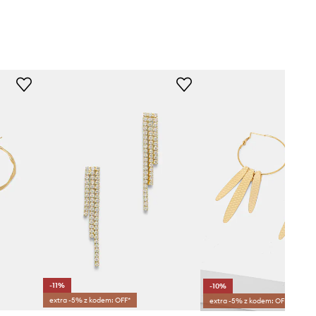
-11%
-10%
extra -5% z kodem: OFF*
extra -5% z kodem: OFF*