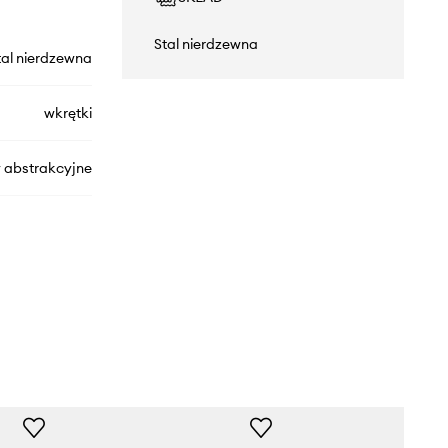
Stal nierdzewna
tal nierdzewna
wkrętki
 abstrakcyjne
1326.CMS
złoty
Answear.LAB