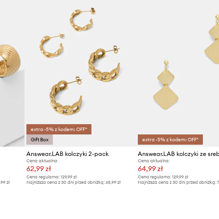
Producent
ID Produktu
extra -5% z kodem: OFF*
Gift Box
extra -5% z kodem: OFF*
Answear.LAB kolczyki 2-pack
Cena aktualna:
Cena aktualna:
62,99 zł
64,99 zł
Cena regularna:
129,99 zł
Cena regularna:
129,99 zł
,99 zł
Najniższa cena z 30 dni przed obniżką:
65,99 zł
Najniższa cena z 30 dni przed obniżką:
7