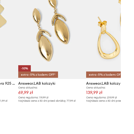
-10%
extra -5% z kodem: OFF*
extra -5% z kodem: OFF*
Answear.LAB kolczyki ze srebra 925 pozłacanego 18k złotem
Answear.LAB kolczyki
Cena aktualna:
Cena aktualna:
69,99 zł
139,99 zł
Cena regularna:
119,99 zł
Cena regularna:
219,99 zł
1,99 zł
Najniższa cena z 30 dni przed obniżką:
77,99 zł
Najniższa cena z 30 dni przed obniżką