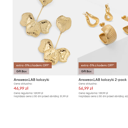
extra -5% z kodem: OFF*
extra -5% z kodem: OFF*
Gift Box
Gift Box
Answear.LAB kolczyki
Answear.LAB kolczyki 2-pack
Cena aktualna:
Cena aktualna:
46,99 zł
56,99 zł
Cena regularna:
129,99 zł
Cena regularna:
139,99 zł
Najniższa cena z 30 dni przed obniżką:
51,99 zł
Najniższa cena z 30 dni przed obniżką:
62