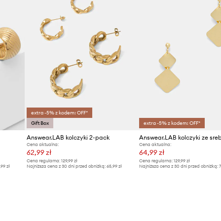
extra -5% z kodem: OFF*
Gift Box
extra -5% z kodem: OFF*
Answear.LAB kolczyki 2-pack
Cena aktualna:
Cena aktualna:
62,99 zł
64,99 zł
Cena regularna:
129,99 zł
Cena regularna:
129,99 zł
,99 zł
Najniższa cena z 30 dni przed obniżką:
65,99 zł
Najniższa cena z 30 dni przed obniżką:
7