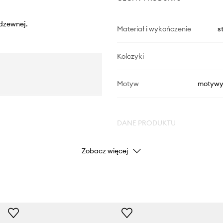
rdzewnej.
Materiał i wykończenie
s
Kolczyki
Motyw
motywy
DANE PRODUKTU
Zobacz więcej
Kod producenta
Kolor
Marka