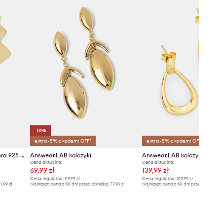
-10%
extra -5% z kodem: OFF*
extra -5% z kodem: OFF*
Answear.LAB kolczyki ze srebra 925 pozłacanego 18k złotem
Answear.LAB kolczyki
Cena aktualna:
Cena aktualna:
69,99 zł
139,99 zł
Cena regularna:
119,99 zł
Cena regularna:
219,99 zł
1,99 zł
Najniższa cena z 30 dni przed obniżką:
77,99 zł
Najniższa cena z 30 dni przed obniżką