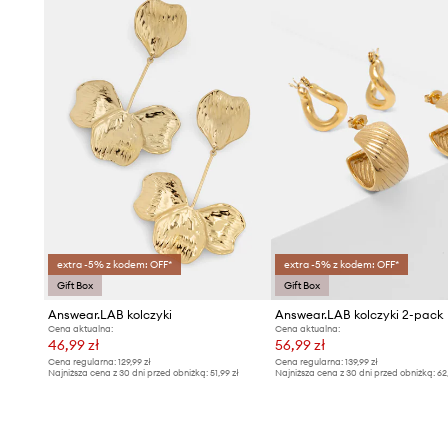
extra -5% z kodem: OFF*
extra -5% z kodem: OFF*
Gift Box
Gift Box
Answear.LAB kolczyki
Answear.LAB kolczyki 2-pack
Cena aktualna:
Cena aktualna:
46,99 zł
56,99 zł
Cena regularna:
129,99 zł
Cena regularna:
139,99 zł
Najniższa cena z 30 dni przed obniżką:
51,99 zł
Najniższa cena z 30 dni przed obniżką:
62