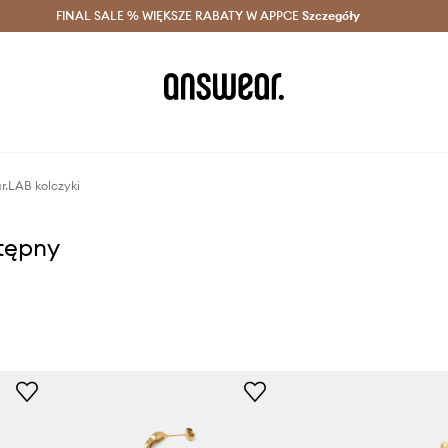
szczędzaj z Answear Club >
FINAL SALE % WIĘKSZE RABATY W APPCE
Dostawa nawet w 24h >
Szczegóły
News
.LAB kolczyki
stępny