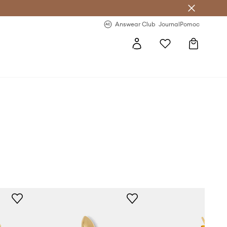
letter >
Regularne nowości >
Answear Club
Journal
Pomoc