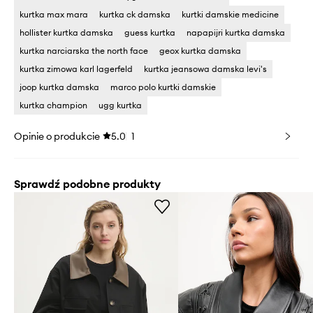
kurtka max mara
kurtka ck damska
kurtki damskie medicine
hollister kurtka damska
guess kurtka
napapijri kurtka damska
kurtka narciarska the north face
geox kurtka damska
kurtka zimowa karl lagerfeld
kurtka jeansowa damska levi's
joop kurtka damska
marco polo kurtki damskie
kurtka champion
ugg kurtka
Opinie o produkcie
5.0
1
Sprawdź podobne produkty