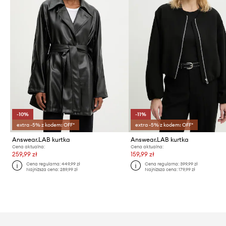
-10%
-11%
extra -5% z kodem: OFF*
extra -5% z kodem: OFF*
Answear.LAB kurtka
Answear.LAB kurtka
Cena aktualna:
Cena aktualna:
259,99 zł
159,99 zł
Cena regularna:
449,99 zł
Cena regularna:
399,99 zł
Najniższa cena:
289,99 zł
Najniższa cena:
179,99 zł