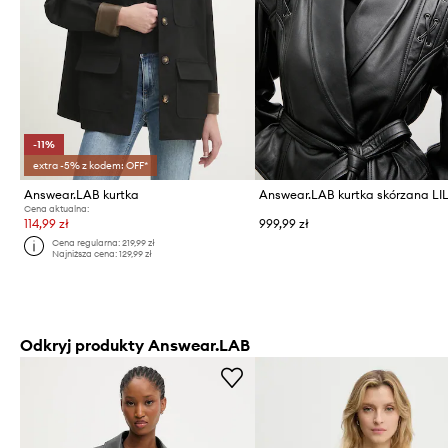
-11%
extra -5% z kodem: OFF*
Answear.LAB kurtka
Answear.LAB kurtka skórzana LI
Cena aktualna:
114,99 zł
999,99 zł
Cena regularna:
219,99 zł
Najniższa cena:
129,99 zł
Odkryj produkty Answear.LAB