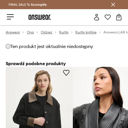
FINAL SALE %
Szczegóły
Oszczędzaj z Answear Club >
Answear
Ona
Odzież
Kurtki
Kurtki krótkie
Answear.LAB k
Ten produkt jest aktualnie niedostępny
Sprawdź podobne produkty