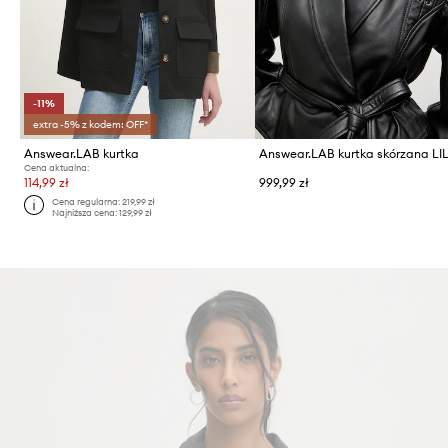
-11%
extra -5% z kodem: OFF*
Answear.LAB kurtka
Answear.LAB kurtka skórzana LI
Cena aktualna:
114,99 zł
999,99 zł
Cena regularna:
219,99 zł
Najniższa cena:
129,99 zł