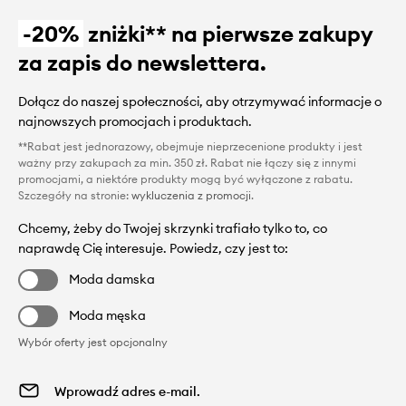
-20%
zniżki** na pierwsze zakupy
za zapis do newslettera.
Dołącz do naszej społeczności, aby otrzymywać informacje o
najnowszych promocjach i produktach.
**Rabat jest jednorazowy, obejmuje nieprzecenione produkty i jest
ważny przy zakupach za min. 350 zł. Rabat nie łączy się z innymi
promocjami, a niektóre produkty mogą być wyłączone z rabatu.
Szczegóły na stronie:
wykluczenia z promocji
.
Chcemy, żeby do Twojej skrzynki trafiało tylko to, co
naprawdę Cię interesuje. Powiedz, czy jest to:
Moda damska
Moda męska
Wybór oferty jest opcjonalny