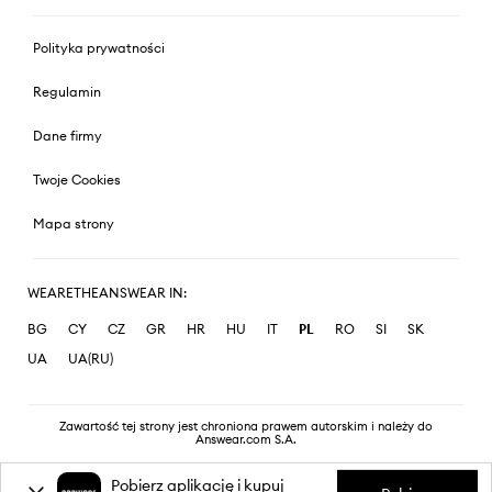
Polityka prywatności
Regulamin
Dane firmy
Twoje Cookies
Mapa strony
WEARETHEANSWEAR IN:
BG
CY
CZ
GR
HR
HU
IT
PL
RO
SI
SK
UA
UA(RU)
Zawartość tej strony jest chroniona prawem autorskim i należy do
Answear.com S.A.
Pobierz aplikację i kupuj