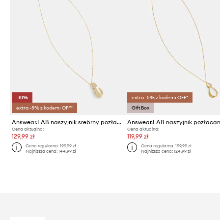
-10%
extra -5% z kodem: OFF*
extra -5% z kodem: OFF*
Gift Box
Answear.LAB naszyjnik srebrny pozłacany
Answear.LAB naszyjnik pozłaca
Cena aktualna:
Cena aktualna:
129,99 zł
119,99 zł
Cena regularna:
199,99 zł
Cena regularna:
199,99 zł
Najniższa cena:
144,99 zł
Najniższa cena:
124,99 zł