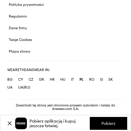
Polityka prywatności
Regulamin
Dane firmy
Twoje Cookies
Mapa strony
WEARETHEANSWEAR IN:
BG
CY
CZ
GR
HR
HU
IT
PL
RO
SI
SK
UA
UA(RU)
Zawartość tej strony jest chroniona prawem autorskim i należy do
Answear.com S.A.
Pobierz aplikację i kupuj
Pobierz
jeszcze łatwiej.