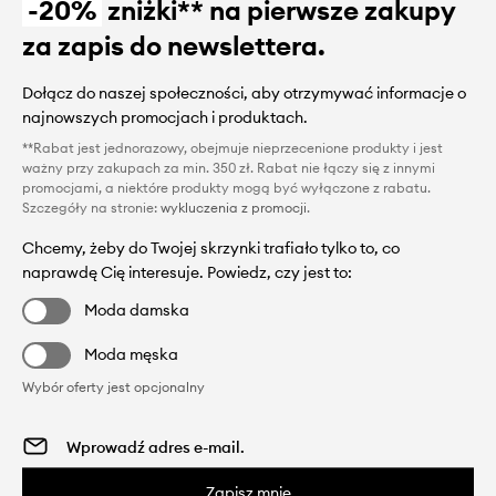
-20%
zniżki** na pierwsze zakupy
za zapis do newslettera.
Dołącz do naszej społeczności, aby otrzymywać informacje o
najnowszych promocjach i produktach.
**Rabat jest jednorazowy, obejmuje nieprzecenione produkty i jest
ważny przy zakupach za min. 350 zł. Rabat nie łączy się z innymi
promocjami, a niektóre produkty mogą być wyłączone z rabatu.
Szczegóły na stronie:
wykluczenia z promocji
.
Chcemy, żeby do Twojej skrzynki trafiało tylko to, co
naprawdę Cię interesuje. Powiedz, czy jest to:
Moda damska
Moda męska
Wybór oferty jest opcjonalny
Zapisz mnie