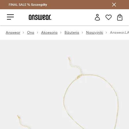
FINAL SALE %
Szczegóły
Oszczędzaj z Answear Club >
Answear
Ona
Akcesoria
Biżuteria
Naszyjniki
Answear.LA