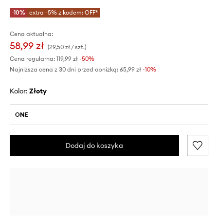
-10%
extra -5% z kodem: OFF*
Cena aktualna:
58,99 zł
(29,50 zł / szt.)
Cena regularna:
119,99 zł
-50%
Najniższa cena z 30 dni przed obniżką:
65,99 zł
 -10%
Kolor:
złoty
ONE
Dodaj do koszyka