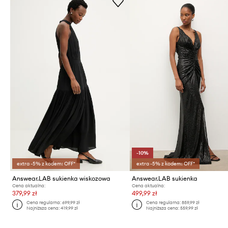
-10%
extra -5% z kodem: OFF*
extra -5% z kodem: OFF*
Answear.LAB sukienka wiskozowa
Answear.LAB sukienka
Cena aktualna:
Cena aktualna:
379,99 zł
499,99 zł
Cena regularna:
699,99 zł
Cena regularna:
859,99 zł
Najniższa cena:
419,99 zł
Najniższa cena:
559,99 zł