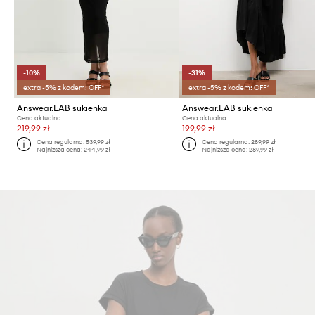
-10%
-31%
extra -5% z kodem: OFF*
extra -5% z kodem: OFF*
Answear.LAB sukienka
Answear.LAB sukienka
Cena aktualna:
Cena aktualna:
219,99 zł
199,99 zł
Cena regularna:
539,99 zł
Cena regularna:
289,99 zł
Najniższa cena:
244,99 zł
Najniższa cena:
289,99 zł