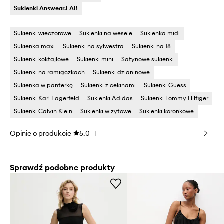
Sukienki Answear.LAB
Sukienki wieczorowe
Sukienki na wesele
Sukienka midi
Sukienka maxi
Sukienki na sylwestra
Sukienki na 18
Sukienki koktajlowe
Sukienki mini
Satynowe sukienki
Sukienki na ramiączkach
Sukienki dzianinowe
Sukienka w panterkę
Sukienki z cekinami
Sukienki Guess
Sukienki Karl Lagerfeld
Sukienki Adidas
Sukienki Tommy Hilfiger
Sukienki Calvin Klein
Sukienki wizytowe
Sukienki koronkowe
Opinie o produkcie
5.0
1
Sprawdź podobne produkty