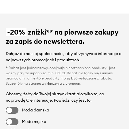
-20%
zniżki** na pierwsze zakupy
za zapis do newslettera.
Dołącz do naszej społeczności, aby otrzymywać informacje o
najnowszych promocjach i produktach.
**Rabat jest jednorazowy, obejmuje nieprzecenione produkty i jest
ważny przy zakupach za min. 350 zł. Rabat nie łączy się z innymi
promocjami, a niektóre produkty mogą być wyłączone z rabatu.
Szczegóły na stronie:
wykluczenia z promocji
.
Chcemy, żeby do Twojej skrzynki trafiało tylko to, co
naprawdę Cię interesuje. Powiedz, czy jest to:
Moda damska
Moda męska