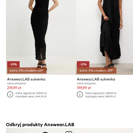
-10%
-31%
extra -5% z kodem: OFF*
extra -5% z kodem: OFF*
Answear.LAB sukienka
Answear.LAB sukienka
Cena aktualna:
Cena aktualna:
219,99 zł
199,99 zł
Cena regularna:
539,99 zł
Cena regularna:
289,99 zł
Najniższa cena:
244,99 zł
Najniższa cena:
289,99 zł
Odkryj produkty Answear.LAB