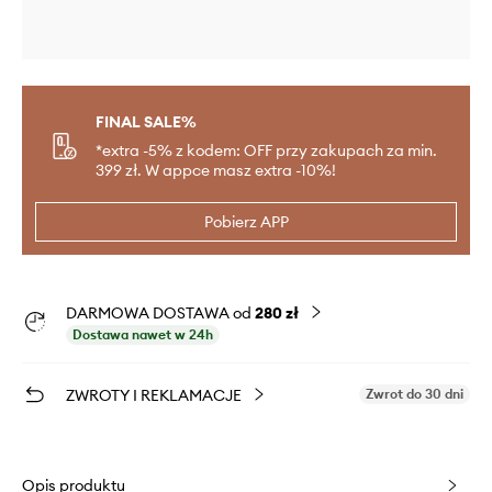
FINAL SALE%
*extra -5% z kodem: OFF przy zakupach za min.
399 zł. W appce masz extra -10%!
Pobierz APP
DARMOWA DOSTAWA od
280 zł
Dostawa nawet w 24h
ZWROTY I REKLAMACJE
Zwrot do 30 dni
Opis produktu