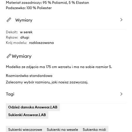
Materiał zasadniczy: 95 % Poliamid, 5 % Elastan
Podszewka: 100 % Poliester
Wymiary
Dekolt
:
w serek
Rękaw
:
długi
Krój modelu
:
rozkloszowana
Wymiary
Modelka ze zdjęcia ma 175 cm wzrostu i ma na sobie rozmiar S.
Rozmiarówka standardowa
Zalecamy wybór rozmiaru, jaki nosisz zazwyczaj.
Tagi
Odzież damska Answear.LAB
Sukienki Answear.LAB
Sukienki wieczorowe
Sukienki na wesele
Sukienka midi