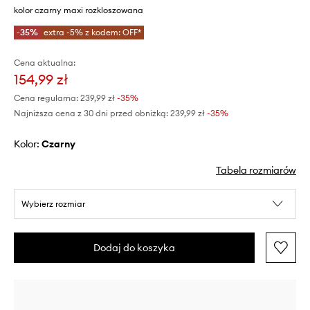
kolor czarny maxi rozkloszowana
-35%
extra -5% z kodem: OFF*
Cena aktualna:
154,99 zł
Cena regularna:
239,99 zł
-35%
Najniższa cena z 30 dni przed obniżką:
239,99 zł
 -35%
Kolor:
czarny
Tabela rozmiarów
Wybierz rozmiar
Dodaj do koszyka