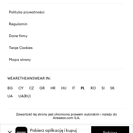
Polityka prywatności
Regulamin
Dane firmy
Twoje Cookies
Mapa strony
WEARETHEANSWEAR IN:
BG
CY
CZ
GR
HR
HU
IT
PL
RO
SI
SK
UA
UA(RU)
Zawartość tej strony jest chroniona prawem autorskim i należy do
Answear.com S.A.
Pobierz aplikację i kupuj
Pobierz