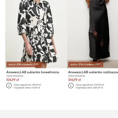
extra -5% z kodem: OFF*
extra -5% z kodem: OFF*
Answear.LAB sukienka bawełniana
Answear.LAB sukienka rozklosz
Cena aktualna:
Cena aktualna:
104,99 zł
314,99 zł
Cena regularna:
189,99 zł
Cena regularna:
449,99 zł
Najniższa cena:
113,99 zł
Najniższa cena:
334,99 zł