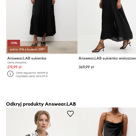
-10%
extra -5% z kodem: OFF*
Answear.LAB sukienka
Answear.LAB sukienka wiskozow
Cena aktualna:
219,99 zł
369,99 zł
Cena regularna:
349,99 zł
Najniższa cena:
244,99 zł
Odkryj produkty Answear.LAB