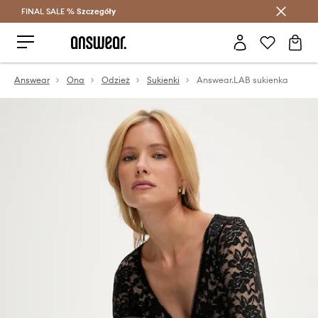
FINAL SALE %
Szczegóły
Oszczędzaj z Answear Club >
Answear
Ona
Odzież
Sukienki
Answear.LAB sukienka