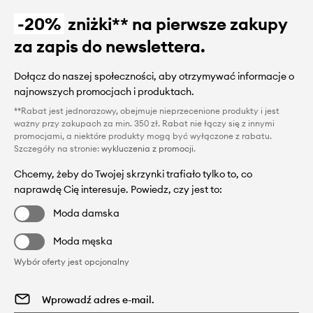
-20%
zniżki** na pierwsze zakupy
za zapis do newslettera.
Dołącz do naszej społeczności, aby otrzymywać informacje o
najnowszych promocjach i produktach.
**Rabat jest jednorazowy, obejmuje nieprzecenione produkty i jest
ważny przy zakupach za min. 350 zł. Rabat nie łączy się z innymi
promocjami, a niektóre produkty mogą być wyłączone z rabatu.
Szczegóły na stronie:
wykluczenia z promocji
.
Chcemy, żeby do Twojej skrzynki trafiało tylko to, co
naprawdę Cię interesuje. Powiedz, czy jest to:
Moda damska
Moda męska
Wybór oferty jest opcjonalny