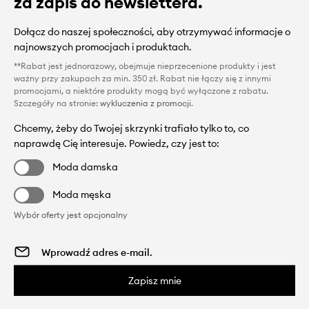
za zapis do newslettera.
Dołącz do naszej społeczności, aby otrzymywać informacje o
najnowszych promocjach i produktach.
**Rabat jest jednorazowy, obejmuje nieprzecenione produkty i jest
ważny przy zakupach za min. 350 zł. Rabat nie łączy się z innymi
promocjami, a niektóre produkty mogą być wyłączone z rabatu.
Szczegóły na stronie:
wykluczenia z promocji
.
Chcemy, żeby do Twojej skrzynki trafiało tylko to, co
naprawdę Cię interesuje. Powiedz, czy jest to:
Moda damska
Moda męska
Wybór oferty jest opcjonalny
Zapisz mnie