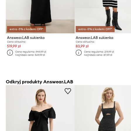
extra -5% z kodem: OFF*
extra -5% z kodem: OFF*
Answear.LAB sukienka
Answear.LAB sukienka
Cena aktualna:
Cena aktualna:
519,99 zł
83,99 zł
Cena regularna:
949,99 zł
Cena regularna:
219,99 zł
Najniższa cena:
569,99 zł
Najniższa cena:
87,99 zł
Odkryj produkty Answear.LAB