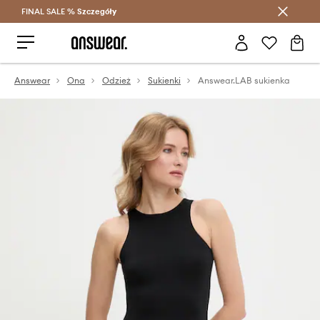
FINAL SALE %
Szczegóły
Oszczędzaj z Answear Club >
Answear
Ona
Odzież
Sukienki
Answear.LAB sukienka