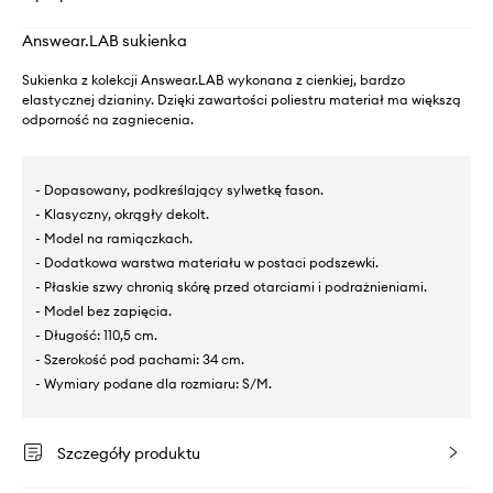
Answear.LAB sukienka
Sukienka z kolekcji Answear.LAB wykonana z cienkiej, bardzo
elastycznej dzianiny. Dzięki zawartości poliestru materiał ma większą
odporność na zagniecenia.
- Dopasowany, podkreślający sylwetkę fason.
- Klasyczny, okrągły dekolt.
- Model na ramiączkach.
- Dodatkowa warstwa materiału w postaci podszewki.
- Płaskie szwy chronią skórę przed otarciami i podrażnieniami.
- Model bez zapięcia.
- Długość: 110,5 cm.
- Szerokość pod pachami: 34 cm.
- Wymiary podane dla rozmiaru: S/M.
Szczegóły produktu