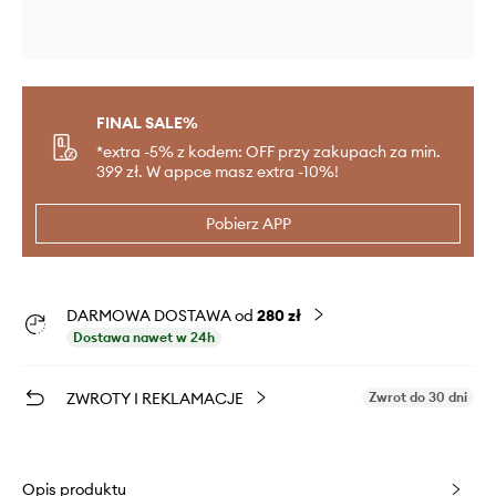
FINAL SALE%
*extra -5% z kodem: OFF przy zakupach za min.
399 zł. W appce masz extra -10%!
Pobierz APP
DARMOWA DOSTAWA od
280 zł
Dostawa nawet w 24h
ZWROTY I REKLAMACJE
Zwrot do 30 dni
Opis produktu