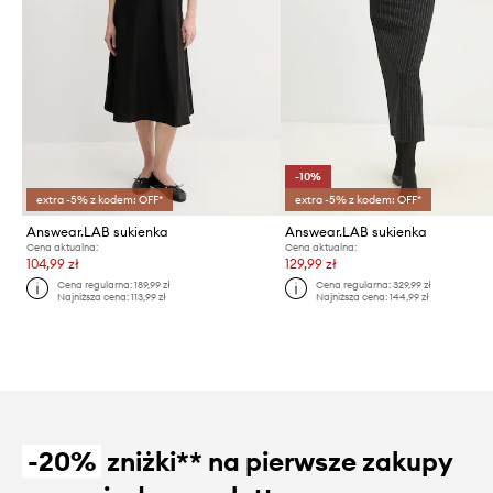
-10%
extra -5% z kodem: OFF*
extra -5% z kodem: OFF*
Answear.LAB sukienka
Answear.LAB sukienka
Cena aktualna:
Cena aktualna:
104,99 zł
129,99 zł
Cena regularna:
189,99 zł
Cena regularna:
329,99 zł
Najniższa cena:
113,99 zł
Najniższa cena:
144,99 zł
-20%
zniżki** na pierwsze zakupy