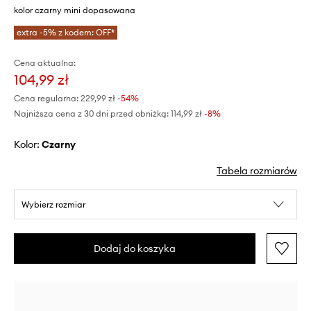
kolor czarny mini dopasowana
extra -5% z kodem: OFF*
Cena aktualna:
104,99 zł
Cena regularna:
229,99 zł
-54%
Najniższa cena z 30 dni przed obniżką:
114,99 zł
 -8%
Kolor:
czarny
Tabela rozmiarów
Wybierz rozmiar
Dodaj do koszyka