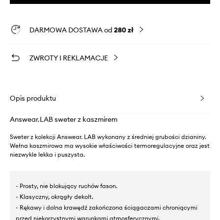
DARMOWA DOSTAWA od
280 zł
ZWROTY I REKLAMACJE
Opis produktu
Answear.LAB sweter z kaszmirem
Sweter z kolekcji Answear. LAB wykonany z średniej grubości dzianiny.
Wełna kaszmirowa ma wysokie właściwości termoregulacyjne oraz jest
niezwykle lekka i puszysta.
- Prosty, nie blokujący ruchów fason.
- Klasyczny, okrągły dekolt.
- Rękawy i dolna krawędź zakończona ściągaczami chroniącymi
przed niekorzystnymi warunkami atmosferycznymi.