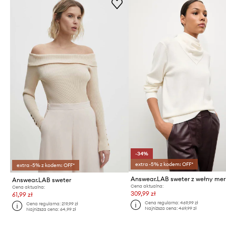
-34%
extra -5% z kodem: OFF*
extra -5% z kodem: OFF*
Answear.LAB sweter
Cena aktualna:
Cena aktualna:
309,99 zł
61,99 zł
Cena regularna:
469,99 zł
Cena regularna:
219,99 zł
Najniższa cena:
469,99 zł
Najniższa cena:
64,99 zł