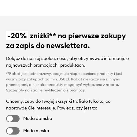
-20%
zniżki** na pierwsze zakupy
za zapis do newslettera.
Dołącz do naszej społeczności, aby otrzymywać informacje o
najnowszych promocjach i produktach.
**Rabat jest jednorazowy, obejmuje nieprzecenione produkty i jest
ważny przy zakupach za min. 350 zł. Rabat nie łączy się z innymi
promocjami, a niektóre produkty mogą być wyłączone z rabatu.
Szczegóły na stronie:
wykluczenia z promocji
.
Chcemy, żeby do Twojej skrzynki trafiało tylko to, co
naprawdę Cię interesuje. Powiedz, czy jest to:
Moda damska
Moda męska