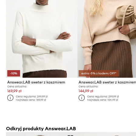
-10%
extra -5% z kodem: OFF*
Answear.LAB sweter z kaszmirem
Answear.LAB sweter z kaszmire
Cena aktualna:
Cena aktualna:
169,99 zł
144,99 zł
Cena regularna:
299,99 zł
Cena regularna:
299,99 zł
Najniższa cena:
189,99 zł
Najniższa cena:
154,99 zł
Odkryj produkty Answear.LAB