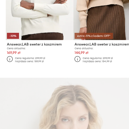
-10%
extra -5% z kodem: OFF*
Answear.LAB sweter z kaszmirem
Answear.LAB sweter z kaszmire
Cena aktualna:
Cena aktualna:
169,99 zł
144,99 zł
Cena regularna:
299,99 zł
Cena regularna:
299,99 zł
Najniższa cena:
189,99 zł
Najniższa cena:
154,99 zł