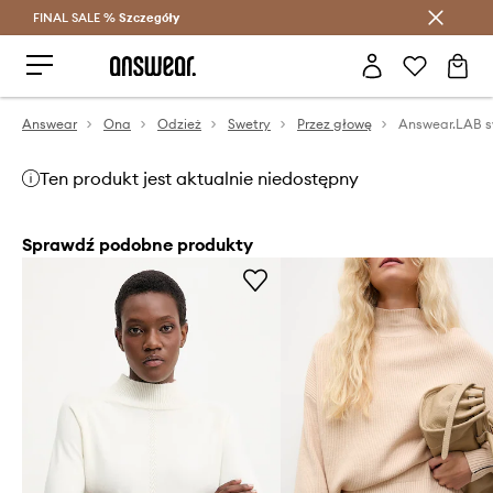
FINAL SALE %
Szczegóły
Oszczędzaj z Answear Club >
Answear
Ona
Odzież
Swetry
Przez głowę
Answear.LAB s
Ten produkt jest aktualnie niedostępny
Sprawdź podobne produkty