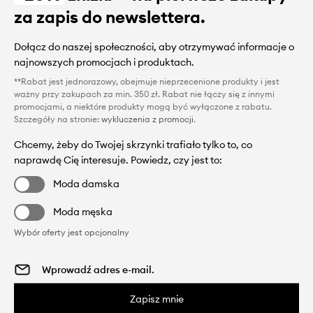
za zapis do newslettera.
Dołącz do naszej społeczności, aby otrzymywać informacje o
najnowszych promocjach i produktach.
**Rabat jest jednorazowy, obejmuje nieprzecenione produkty i jest
ważny przy zakupach za min. 350 zł. Rabat nie łączy się z innymi
promocjami, a niektóre produkty mogą być wyłączone z rabatu.
Szczegóły na stronie:
wykluczenia z promocji
.
Chcemy, żeby do Twojej skrzynki trafiało tylko to, co
naprawdę Cię interesuje. Powiedz, czy jest to:
Moda damska
Moda męska
Wybór oferty jest opcjonalny
Zapisz mnie