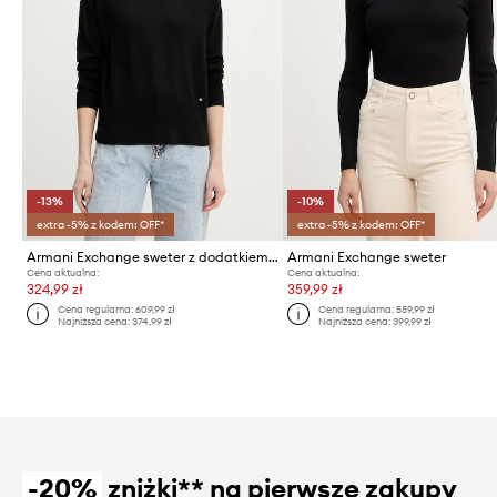
-13%
-10%
extra -5% z kodem: OFF*
extra -5% z kodem: OFF*
Armani Exchange sweter z dodatkiem wełny
Armani Exchange sweter
Cena aktualna:
Cena aktualna:
324,99 zł
359,99 zł
Cena regularna:
609,99 zł
Cena regularna:
559,99 zł
Najniższa cena:
374,99 zł
Najniższa cena:
399,99 zł
-20%
zniżki** na pierwsze zakupy