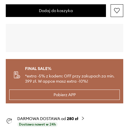
Dodaj do koszyka
FINAL SALE%
*extra -5% z kodem: OFF przy zakupach za min.
399 zł. W appce masz extra -10%!
Pobierz APP
DARMOWA DOSTAWA od
280 zł
Dostawa nawet w 24h