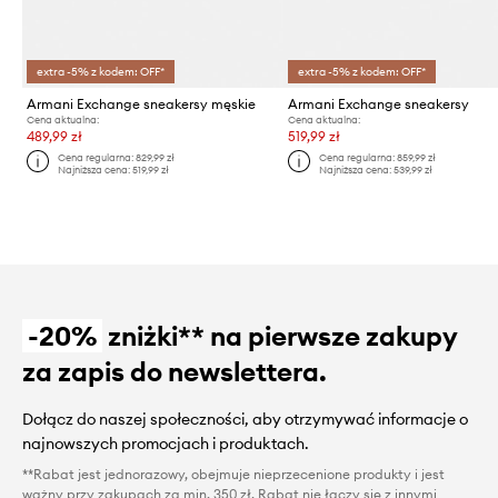
extra -5% z kodem: OFF*
extra -5% z kodem: OFF*
Armani Exchange sneakersy męskie
Armani Exchange sneakersy
Cena aktualna:
Cena aktualna:
489,99 zł
519,99 zł
Cena regularna:
829,99 zł
Cena regularna:
859,99 zł
Najniższa cena:
519,99 zł
Najniższa cena:
539,99 zł
-20%
zniżki** na pierwsze zakupy
za zapis do newslettera.
Dołącz do naszej społeczności, aby otrzymywać informacje o
najnowszych promocjach i produktach.
**Rabat jest jednorazowy, obejmuje nieprzecenione produkty i jest
ważny przy zakupach za min. 350 zł. Rabat nie łączy się z innymi