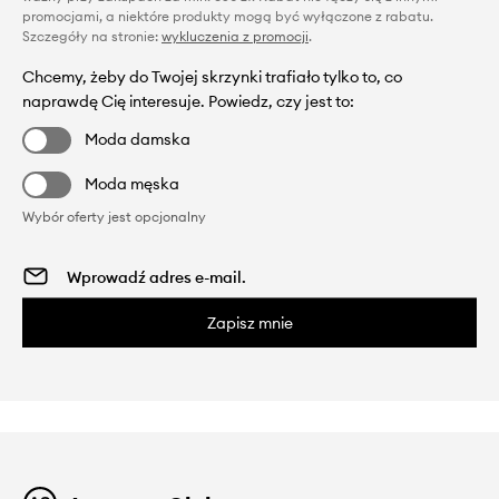
promocjami, a niektóre produkty mogą być wyłączone z rabatu.
Szczegóły na stronie:
wykluczenia z promocji
.
Chcemy, żeby do Twojej skrzynki trafiało tylko to, co
naprawdę Cię interesuje. Powiedz, czy jest to:
Moda damska
Moda męska
Wybór oferty jest opcjonalny
Zapisz mnie