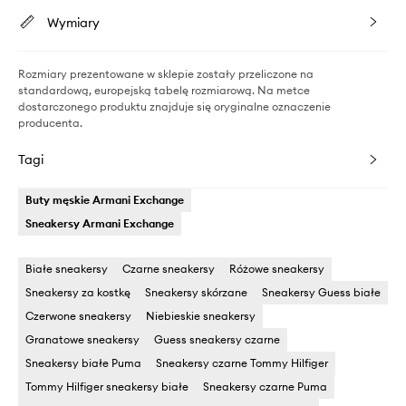
Wymiary
Rozmiary prezentowane w sklepie zostały przeliczone na
standardową, europejską tabelę rozmiarową. Na metce
dostarczonego produktu znajduje się oryginalne oznaczenie
producenta.
Tagi
Buty męskie Armani Exchange
Sneakersy Armani Exchange
Białe sneakersy
Czarne sneakersy
Różowe sneakersy
Sneakersy za kostkę
Sneakersy skórzane
Sneakersy Guess białe
Czerwone sneakersy
Niebieskie sneakersy
Granatowe sneakersy
Guess sneakersy czarne
Sneakersy białe Puma
Sneakersy czarne Tommy Hilfiger
Tommy Hilfiger sneakersy białe
Sneakersy czarne Puma