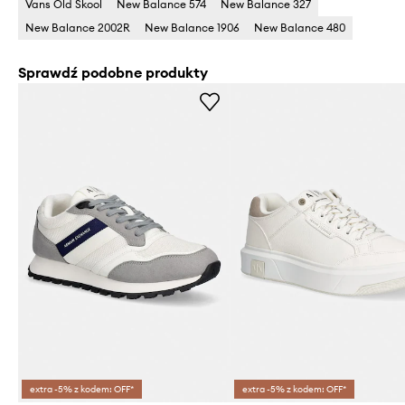
Vans Old Skool
New Balance 574
New Balance 327
New Balance 2002R
New Balance 1906
New Balance 480
Sprawdź podobne produkty
extra -5% z kodem: OFF*
extra -5% z kodem: OFF*