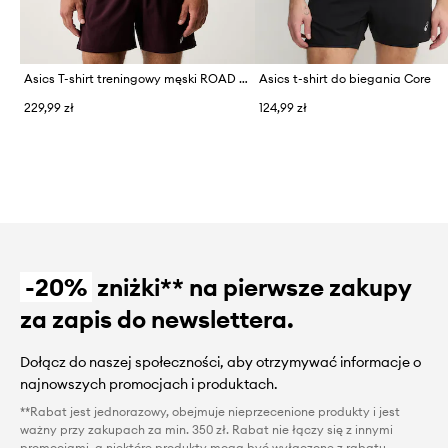
Asics T-shirt treningowy męski ROAD SEAMLESS SS TOP
Asics t-shirt do biegania Core
229,99 zł
124,99 zł
-20%
zniżki** na pierwsze zakupy
za zapis do newslettera.
Dołącz do naszej społeczności, aby otrzymywać informacje o
najnowszych promocjach i produktach.
**Rabat jest jednorazowy, obejmuje nieprzecenione produkty i jest
ważny przy zakupach za min. 350 zł. Rabat nie łączy się z innymi
promocjami, a niektóre produkty mogą być wyłączone z rabatu.