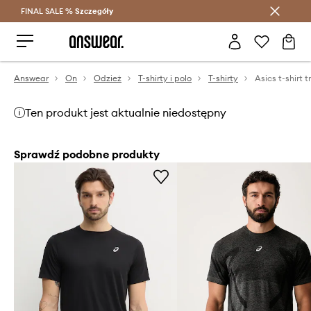
FINAL SALE %
Szczegóły
Oszczędzaj z Answear Club >
Answear
On
Odzież
T-shirty i polo
T-shirty
Asics t-shirt 
Ten produkt jest aktualnie niedostępny
Sprawdź podobne produkty