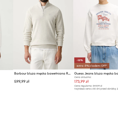
-16%
extra -5% z kodem: OFF*
Barbour bluza męska bawełniana Ravensworth
Cena aktualna:
599,99 zł
173,99 zł
Cena regularna:
349,99 zł
Najniższa cena z 30 dni przed obniżką:
2