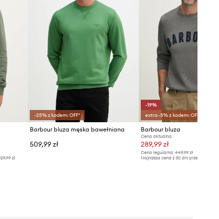
-19%
-25% z kodem: OFF*
extra -5% z kodem: OFF*
Barbour bluza męska bawełniana
Barbour bluza
Cena aktualna:
509,99 zł
289,99 zł
Cena regularna:
449,99 zł
29,99 zł
Najniższa cena z 30 dni przed obniżką