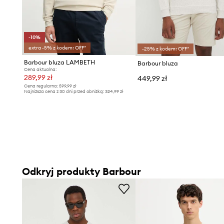
-10%
extra -5% z kodem: OFF*
-25% z kodem: OFF*
Barbour bluza LAMBETH
Barbour bluza
Cena aktualna:
289,99 zł
449,99 zł
Cena regularna:
599,99 zł
Najniższa cena z 30 dni przed obniżką:
324,99 zł
Odkryj produkty Barbour