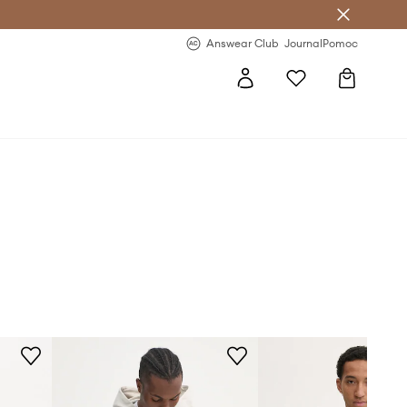
letter >
Regularne nowości >
Answear Club
Journal
Pomoc