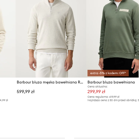
extra -5% z kodem: OFF*
Barbour bluza męska bawełniana Ravensworth
Barbour bluza bawełniana
Cena aktualna:
599,99 zł
299,99 zł
Cena regularna:
619,99 zł
4,99 zł
Najniższa cena z 30 dni przed obniżką:
3