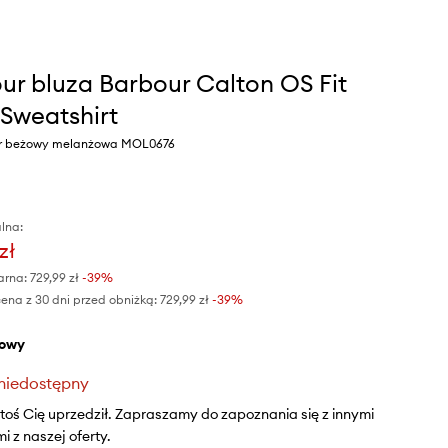
ur bluza Barbour Calton OS Fit
Sweatshirt
or beżowy melanżowa MOL0676
lna:
zł
arna:
729,99 zł
-39%
ena z 30 dni przed obniżką:
729,99 zł
 -39%
żowy
niedostępny
ktoś Cię uprzedził. Zapraszamy do zapoznania się z innymi
 z naszej oferty.