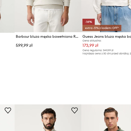
-16%
extra -5% z kodem: OFF*
Barbour bluza męska bawełniana Ravensworth
Cena aktualna:
599,99 zł
173,99 zł
Cena regularna:
349,99 zł
Najniższa cena z 30 dni przed obniżką:
2