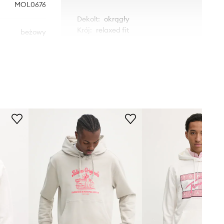
MOL0676
Dekolt
:
okrągły
Krój
:
relaxed fit
beżowy
Barbour
WYMIARY
Model ze zdjęcia ma 180 cm
wzrostu i ma na sobie rozmiar M.
Rozmiarówka standardowa
Zalecamy wybór rozmiaru, jaki nosisz
zazwyczaj.
Rozmiary prezentowane w sklepie
zostały przeliczone na standardową,
europejską tabelę rozmiarową. Na
metce dostarczonego produktu
znajduje się oryginalne oznaczenie
producenta.
Tabela rozmiarów