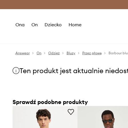
Premium Fashion Benefits >
O
Ona
On
Dziecko
Home
Answear
On
Odzież
Bluzy
Przez głowę
Barbour blu
Ten produkt jest aktualnie niedo
Sprawdź podobne produkty