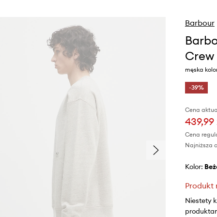
Barbour
Barbo
Crew 
męska kol
-39%
Cena aktua
439,99 
Cena regul
Najniższa c
Kolor:
be
Produkt 
Niestety 
produktami