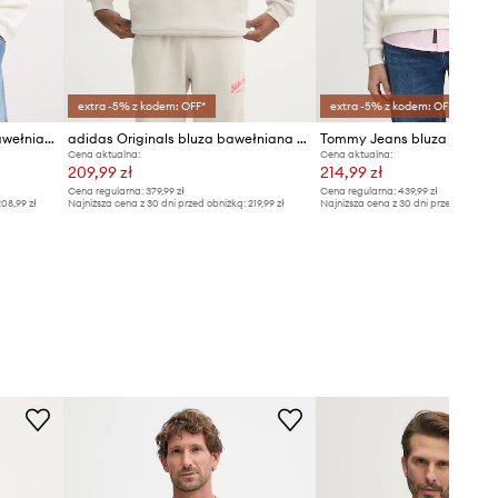
extra -5% z kodem: OFF*
extra -5% z kodem: OFF*
Guess Jeans bluza męska bawełniana
adidas Originals bluza bawełniana Wabash
Tommy Jeans bluza bawełn
Cena aktualna:
Cena aktualna:
209,99 zł
214,99 zł
Cena regularna:
379,99 zł
Cena regularna:
439,99 zł
08,99 zł
Najniższa cena z 30 dni przed obniżką:
219,99 zł
Najniższa cena z 30 dni przed obniżką