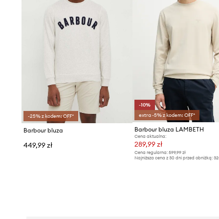
-10%
extra -5% z kodem: OFF*
-25% z kodem: OFF*
Barbour bluza LAMBETH
Barbour bluza
Cena aktualna:
289,99 zł
449,99 zł
Cena regularna:
599,99 zł
Najniższa cena z 30 dni przed obniżką:
32