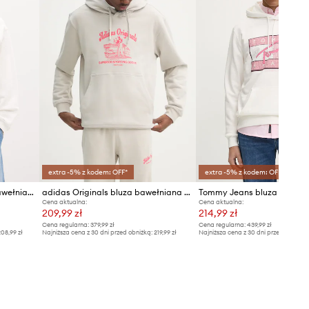
extra -5% z kodem: OFF*
extra -5% z kodem: OFF*
Guess Jeans bluza męska bawełniana
adidas Originals bluza bawełniana Wabash
Tommy Jeans bluza bawełn
Cena aktualna:
Cena aktualna:
209,99 zł
214,99 zł
Cena regularna:
379,99 zł
Cena regularna:
439,99 zł
08,99 zł
Najniższa cena z 30 dni przed obniżką:
219,99 zł
Najniższa cena z 30 dni przed obniżką