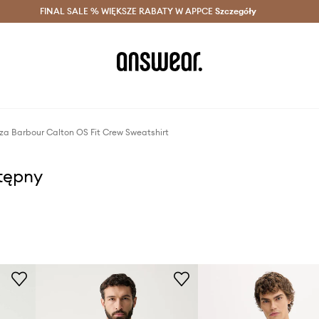
szczędzaj z Answear Club >
FINAL SALE % WIĘKSZE RABATY W APPCE
Dostawa nawet w 24h >
Szczegóły
News
za Barbour Calton OS Fit Crew Sweatshirt
stępny