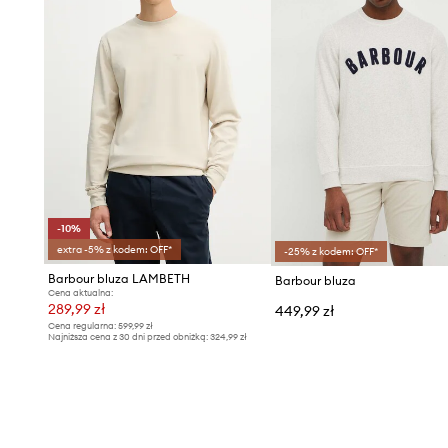
-10%
extra -5% z kodem: OFF*
-25% z kodem: OFF*
Barbour bluza LAMBETH
Barbour bluza
Cena aktualna:
289,99 zł
449,99 zł
Cena regularna:
599,99 zł
Najniższa cena z 30 dni przed obniżką:
324,99 zł