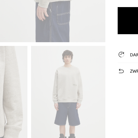
DA
ZWR