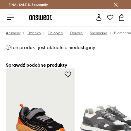
FINAL SALE %
Szczegóły
Oszczędzaj z Answear Club >
Answear
Dziecko
Chłopiec
Obuwie
Sneakersy
Biomecani
Ten produkt jest aktualnie niedostępny
Sprawdź podobne produkty