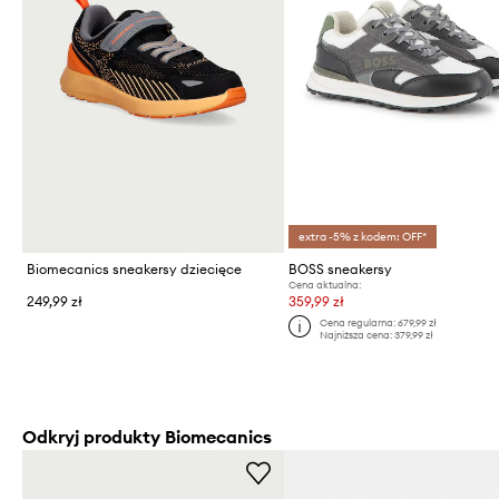
extra -5% z kodem: OFF*
Biomecanics sneakersy dziecięce
BOSS sneakersy
Cena aktualna:
249,99 zł
359,99 zł
Cena regularna:
679,99 zł
Najniższa cena:
379,99 zł
Odkryj produkty Biomecanics