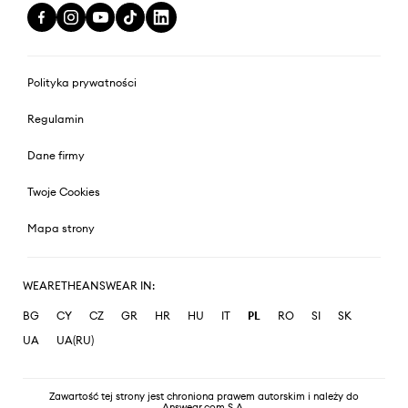
Polityka prywatności
Regulamin
Dane firmy
Twoje Cookies
Mapa strony
WEARETHEANSWEAR IN:
BG
CY
CZ
GR
HR
HU
IT
PL
RO
SI
SK
UA
UA(RU)
Zawartość tej strony jest chroniona prawem autorskim i należy do
Answear.com S.A.