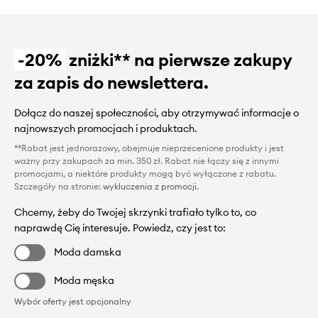
-20%
zniżki** na pierwsze zakupy
za zapis do newslettera.
Dołącz do naszej społeczności, aby otrzymywać informacje o
najnowszych promocjach i produktach.
**Rabat jest jednorazowy, obejmuje nieprzecenione produkty i jest
ważny przy zakupach za min. 350 zł. Rabat nie łączy się z innymi
promocjami, a niektóre produkty mogą być wyłączone z rabatu.
Szczegóły na stronie:
wykluczenia z promocji
.
Chcemy, żeby do Twojej skrzynki trafiało tylko to, co
naprawdę Cię interesuje. Powiedz, czy jest to:
Moda damska
Moda męska
Wybór oferty jest opcjonalny