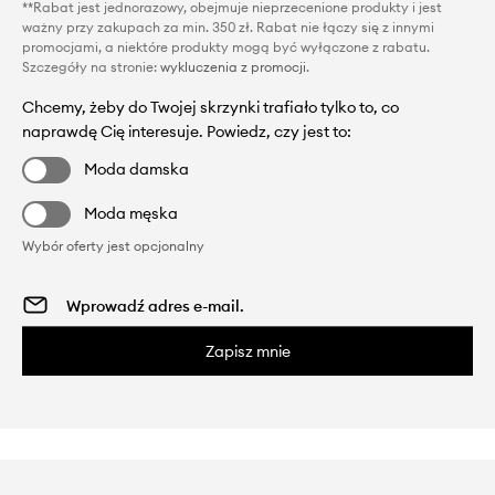
**Rabat jest jednorazowy, obejmuje nieprzecenione produkty i jest
ważny przy zakupach za min. 350 zł. Rabat nie łączy się z innymi
promocjami, a niektóre produkty mogą być wyłączone z rabatu.
Szczegóły na stronie:
wykluczenia z promocji
.
Chcemy, żeby do Twojej skrzynki trafiało tylko to, co
naprawdę Cię interesuje. Powiedz, czy jest to:
Moda damska
Moda męska
Wybór oferty jest opcjonalny
Zapisz mnie