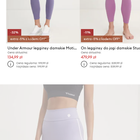
-32%
-11%
extra -5% z kodem: OFF*
extra -5% z kodem: OFF*
Under Armour legginsy damskie Motion
On legginsy do jogi damskie Stu
Cena aktualna:
Cena aktualna:
134,99 zł
479,99 zł
Cena regularna:
199,99 zł
Cena regularna:
539,99 zł
Najniższa cena:
199,99 zł
Najniższa cena:
539,99 zł