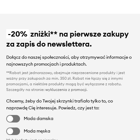
-20%
zniżki** na pierwsze zakupy
za zapis do newslettera.
Dołącz do naszej społeczności, aby otrzymywać informacje o
najnowszych promocjach i produktach.
**Rabat jest jednorazowy, obejmuje nieprzecenione produkty i jest
ważny przy zakupach za min. 350 zł. Rabat nie łączy się z innymi
promocjami, a niektóre produkty mogą być wyłączone z rabatu.
Szczegóły na stronie:
wykluczenia z promocji
.
Chcemy, żeby do Twojej skrzynki trafiało tylko to, co
naprawdę Cię interesuje. Powiedz, czy jest to:
Moda damska
Moda męska