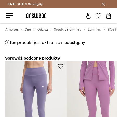
FINAL SALE %
Szczegóły
Oszczędzaj z Answear Club >
Answear
Ona
Odzież
Spodnie i legginsy
Legginsy
BOSS 
Ten produkt jest aktualnie niedostępny
Sprawdź podobne produkty