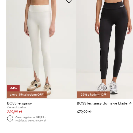
-14%
extra -5% z kodem: OFF*
-25% z kodem: OFF*
BOSS legginsy
BOSS legginsy damskie Ekiden4
Cena aktualna:
269,99 zł
679,99 zł
Cena regularna:
599,99 zł
Najniższa cena:
314,99 zł