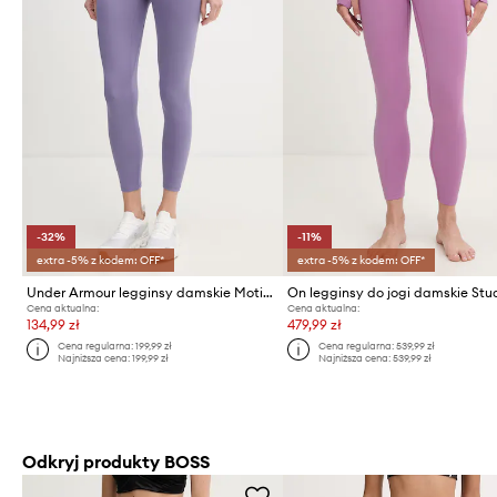
-32%
-11%
extra -5% z kodem: OFF*
extra -5% z kodem: OFF*
Under Armour legginsy damskie Motion
On legginsy do jogi damskie Stu
Cena aktualna:
Cena aktualna:
134,99 zł
479,99 zł
Cena regularna:
199,99 zł
Cena regularna:
539,99 zł
Najniższa cena:
199,99 zł
Najniższa cena:
539,99 zł
Odkryj produkty BOSS