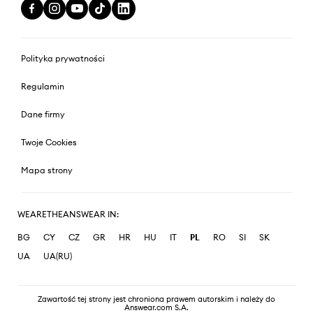
Polityka prywatności
Regulamin
Dane firmy
Twoje Cookies
Mapa strony
WEARETHEANSWEAR IN:
BG
CY
CZ
GR
HR
HU
IT
PL
RO
SI
SK
UA
UA(RU)
Zawartość tej strony jest chroniona prawem autorskim i należy do
Answear.com S.A.