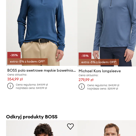
-35%
-15%
extra -5% z kodem: OFF*
extra -5% z kodem: OFF*
BOSS polo swetrowe męskie bawełniane Pado 30
Michael Kors longsleeve
Cena aktualna:
Cena aktualna:
354,99 zł
279,99 zł
Cena regularna:
549,99 zł
Cena regularna:
549,99 zł
Najniższa cena:
549,99 zł
Najniższa cena:
329,99 zł
Odkryj produkty BOSS