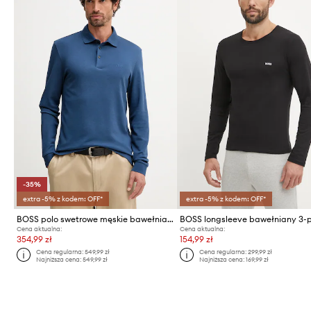
-35%
extra -5% z kodem: OFF*
extra -5% z kodem: OFF*
BOSS polo swetrowe męskie bawełniane Pado 30
Cena aktualna:
Cena aktualna:
354,99 zł
154,99 zł
Cena regularna:
549,99 zł
Cena regularna:
299,99 zł
Najniższa cena:
549,99 zł
Najniższa cena:
169,99 zł