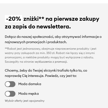
-20%
zniżki** na pierwsze zakupy
za zapis do newslettera.
Dołącz do naszej społeczności, aby otrzymywać informacje o
najnowszych promocjach i produktach.
**Rabat jest jednorazowy, obejmuje nieprzecenione produkty i jest
ważny przy zakupach za min. 350 zł. Rabat nie łączy się z innymi
promocjami, a niektóre produkty mogą być wyłączone z rabatu.
Szczegóły na stronie:
wykluczenia z promocji
.
Chcemy, żeby do Twojej skrzynki trafiało tylko to, co
naprawdę Cię interesuje. Powiedz, czy jest to:
Moda damska
Moda męska
Wybór oferty jest opcjonalny