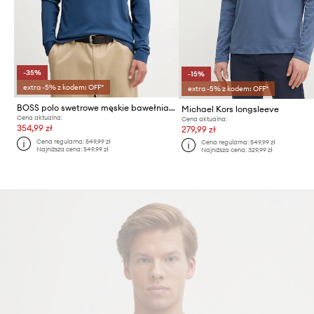
-35%
-15%
extra -5% z kodem: OFF*
extra -5% z kodem: OFF*
BOSS polo swetrowe męskie bawełniane Pado 30
Michael Kors longsleeve
Cena aktualna:
Cena aktualna:
354,99 zł
279,99 zł
Cena regularna:
549,99 zł
Cena regularna:
549,99 zł
Najniższa cena:
549,99 zł
Najniższa cena:
329,99 zł