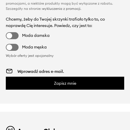
promocjami, a niektóre produkty mogą być wyłączone z rabatu.
Szczegóły na stronie:
wykluczenia z promocji
.
Chcemy, żeby do Twojej skrzynki trafiało tylko to, co
naprawdę Cię interesuje. Powiedz, czy jest to:
Moda damska
Moda męska
Wybór oferty jest opcjonalny
Zapisz mnie