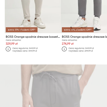
extra -5% z kodem: OFF*
extra -5% z kodem: OFF*
BOSS Orange spodnie dresowe bawełniane
Cena aktualna:
Cena aktualna:
329,99 zł
274,99 zł
Cena regularna:
549,99 zł
Cena regularna:
549,99 zł
Najniższa cena:
349,99 zł
Najniższa cena:
299,99 zł