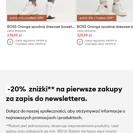
extra -5% z kodem: OFF*
extra -5% z kodem: OFF*
BOSS Orange spodnie dresowe bawełniane Sestart
Cena aktualna:
Cena aktualna:
274,99 zł
329,99 zł
Cena regularna:
549,99 zł
Cena regularna:
549,99 zł
Najniższa cena:
299,99 zł
Najniższa cena:
349,99 zł
-20%
zniżki** na pierwsze zakupy
za zapis do newslettera.
Dołącz do naszej społeczności, aby otrzymywać informacje o
najnowszych promocjach i produktach.
**Rabat jest jednorazowy, obejmuje nieprzecenione produkty i jest
ważny przy zakupach za min. 350 zł. Rabat nie łączy się z innymi