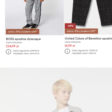
-40%
extra -5% z kodem: OFF*
extra -5% z kodem: OFF*
BOSS spodnie dziecięce
Cena aktualna:
Cena aktualna:
41,99 zł
234,99 zł
Cena regularna:
139,99 zł
Cena regularna:
599,99 zł
Najniższa cena:
69,99 zł
Najniższa cena:
244,99 zł