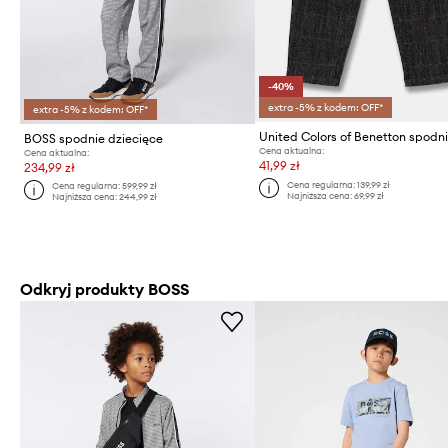
-40%
extra -5% z kodem: OFF*
extra -5% z kodem: OFF*
BOSS spodnie dziecięce
Cena aktualna:
Cena aktualna:
41,99 zł
234,99 zł
Cena regularna:
139,99 zł
Cena regularna:
599,99 zł
Najniższa cena:
69,99 zł
Najniższa cena:
244,99 zł
Odkryj produkty BOSS