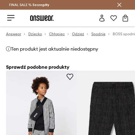
FINAL SALE %
Szczegóły
Oszczędzaj z Answear Club >
Answear
Dziecko
Chłopiec
Odzież
Spodnie
BOSS spodni
Ten produkt jest aktualnie niedostępny
Sprawdź podobne produkty