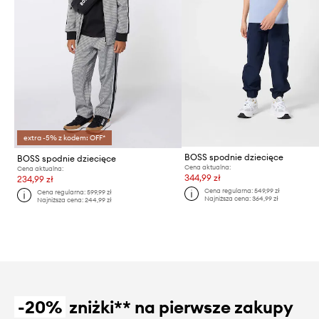
extra -5% z kodem: OFF*
BOSS spodnie dziecięce
BOSS spodnie dziecięce
Cena aktualna:
Cena aktualna:
344,99 zł
234,99 zł
Cena regularna:
549,99 zł
Cena regularna:
599,99 zł
Najniższa cena:
364,99 zł
Najniższa cena:
244,99 zł
-20%
zniżki** na pierwsze zakupy