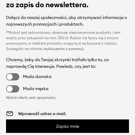
za zapis do newslettera.
Dołącz do naszej społeczności, aby otrzymywać informacje o
najnowszych promocjach i produktach.
**Rabat jest jednorazowy, obejmuje nieprzecenione produkty i jest
ważny przy zakupach za min. 350 zł. Rabat nie łączy się z innymi
promocjami, a niektóre produkty mogą być wyłączone z rabatu.
Szczegóły na stronie:
wykluczenia z promocji
.
Chcemy, żeby do Twojej skrzynki trafiało tylko to, co
naprawdę Cię interesuje. Powiedz, czy jest to:
Moda damska
Moda męska
Wybór oferty jest opcjonalny
Zapisz mnie