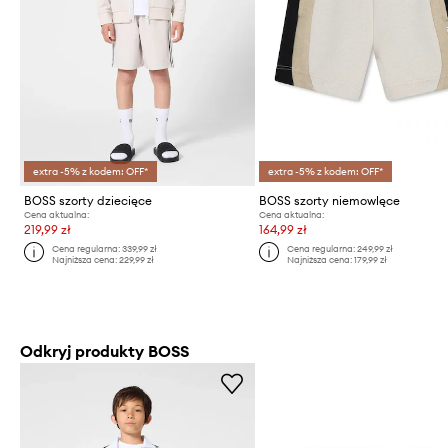
extra -5% z kodem: OFF*
extra -5% z kodem: OFF*
BOSS szorty dziecięce
BOSS szorty niemowlęce
Cena aktualna:
Cena aktualna:
219,99 zł
164,99 zł
Cena regularna:
339,99 zł
Cena regularna:
249,99 zł
Najniższa cena:
229,99 zł
Najniższa cena:
179,99 zł
Odkryj produkty BOSS