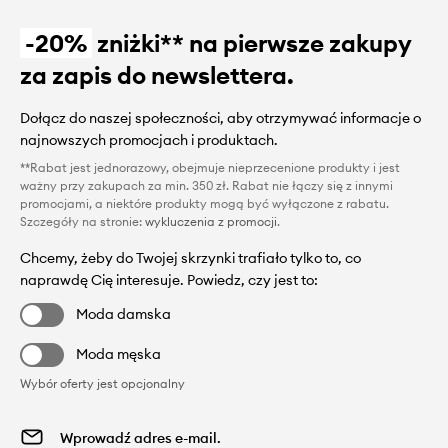
-20%
zniżki** na pierwsze zakupy
za zapis do newslettera.
Dołącz do naszej społeczności, aby otrzymywać informacje o
najnowszych promocjach i produktach.
**Rabat jest jednorazowy, obejmuje nieprzecenione produkty i jest
ważny przy zakupach za min. 350 zł. Rabat nie łączy się z innymi
promocjami, a niektóre produkty mogą być wyłączone z rabatu.
Szczegóły na stronie:
wykluczenia z promocji
.
Chcemy, żeby do Twojej skrzynki trafiało tylko to, co
naprawdę Cię interesuje. Powiedz, czy jest to:
Moda damska
Moda męska
Wybór oferty jest opcjonalny