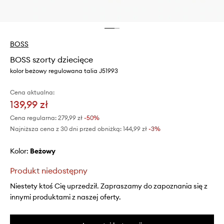
BOSS
BOSS szorty dziecięce
kolor beżowy regulowana talia J51993
Cena aktualna:
139,99 zł
Cena regularna:
279,99 zł
-50%
Najniższa cena z 30 dni przed obniżką:
144,99 zł
 -3%
Kolor:
beżowy
Produkt niedostępny
Niestety ktoś Cię uprzedził. Zapraszamy do zapoznania się z
innymi produktami z naszej oferty.