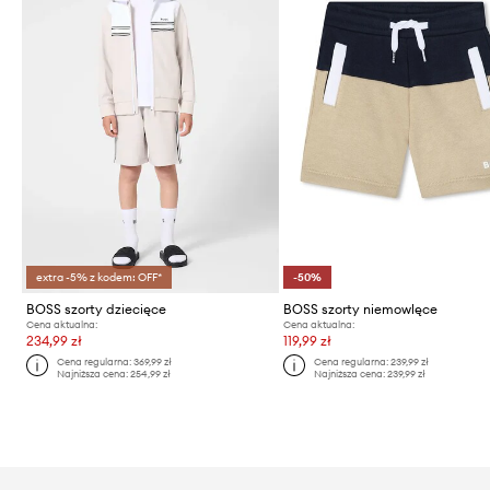
extra -5% z kodem: OFF*
-50%
BOSS szorty dziecięce
BOSS szorty niemowlęce
Cena aktualna:
Cena aktualna:
234,99 zł
119,99 zł
Cena regularna:
369,99 zł
Cena regularna:
239,99 zł
Najniższa cena:
254,99 zł
Najniższa cena:
239,99 zł