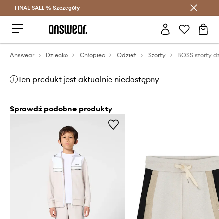
FINAL SALE %
Szczegóły
Oszczędzaj z Answear Club >
Answear
Dziecko
Chłopiec
Odzież
Szorty
BOSS szorty d
Ten produkt jest aktualnie niedostępny
Sprawdź podobne produkty