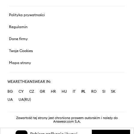
Polityka prywatności
Regulamin
Dane firmy
Twoje Cookies
Mapa strony
WEARETHEANSWEAR IN:
BG
CY
CZ
GR
HR
HU
IT
PL
RO
SI
SK
UA
UA(RU)
Zawartość tej strony jest chroniona prawem autorskim i należy do
Answear.com S.A.