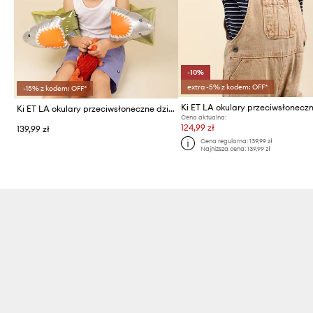
-10%
extra -5% z kodem: OFF*
-15% z kodem: OFF*
Ki ET LA okulary przeciwsłoneczne dziecięce WAZZ
Cena aktualna:
124,99 zł
139,99 zł
Cena regularna:
139,99 zł
Najniższa cena:
139,99 zł