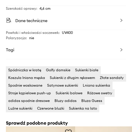
Szerokość oprawy
:
4,6 cm
Dane techniczne
Powłoki i właściwości soczewek
:
UV400
Polaryzacja
:
nie
Tagi
Spódniczka w kratę
Golfy damskie
Sukienki białe
Koszula lniana męska
Sukienki z długim rękawem
Złote sandały
Spodnie woskowane
Satynowe sukienki
Lniana sukienka
Stroje kąpielowe push-up
Sukienki balowe
Różowe swetry
adidas spodnie dresowe
Bluzy adidas
Bluza Guess
Luźne sukienki
Czerwone bluzki
Sukienka na lato
Sprawdź podobne produkty