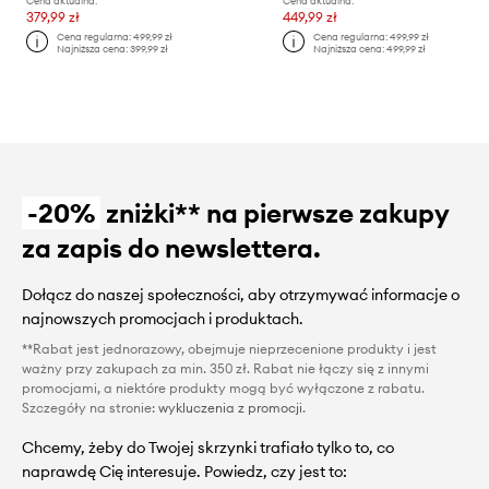
Cena aktualna:
Cena aktualna:
379,99 zł
449,99 zł
Cena regularna:
499,99 zł
Cena regularna:
499,99 zł
Najniższa cena:
399,99 zł
Najniższa cena:
499,99 zł
-20%
zniżki** na pierwsze zakupy
za zapis do newslettera.
Dołącz do naszej społeczności, aby otrzymywać informacje o
najnowszych promocjach i produktach.
**Rabat jest jednorazowy, obejmuje nieprzecenione produkty i jest
ważny przy zakupach za min. 350 zł. Rabat nie łączy się z innymi
promocjami, a niektóre produkty mogą być wyłączone z rabatu.
Szczegóły na stronie:
wykluczenia z promocji
.
Chcemy, żeby do Twojej skrzynki trafiało tylko to, co
naprawdę Cię interesuje. Powiedz, czy jest to: