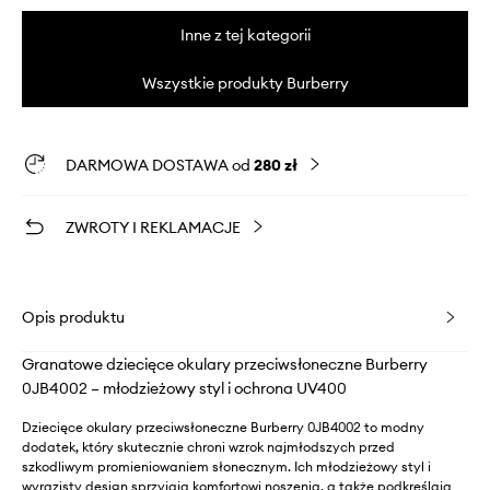
Inne z tej kategorii
Wszystkie produkty Burberry
DARMOWA DOSTAWA od
280 zł
ZWROTY I REKLAMACJE
Opis produktu
Granatowe dziecięce okulary przeciwsłoneczne Burberry
0JB4002 – młodzieżowy styl i ochrona UV400
Dziecięce okulary przeciwsłoneczne Burberry 0JB4002 to modny
dodatek, który skutecznie chroni wzrok najmłodszych przed
szkodliwym promieniowaniem słonecznym. Ich młodzieżowy styl i
wyrazisty design sprzyjają komfortowi noszenia, a także podkreślają