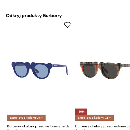
Odkryj produkty Burberry
-10%
extra -5% z kodem: OFF*
extra -5% z kodem: OFF*
Burberry okulary przeciwsłoneczne dziecięce