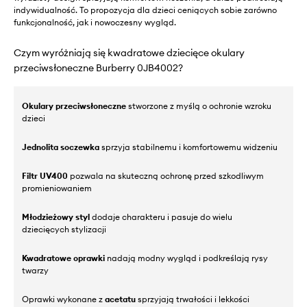
indywidualność. To propozycja dla dzieci ceniących sobie zarówno
funkcjonalność, jak i nowoczesny wygląd.
Czym wyróżniają się kwadratowe dziecięce okulary
przeciwsłoneczne Burberry 0JB4002?
Okulary przeciwsłoneczne
stworzone z myślą o ochronie wzroku
dzieci
Jednolita soczewka
sprzyja stabilnemu i komfortowemu widzeniu
Filtr UV400
pozwala na skuteczną ochronę przed szkodliwym
promieniowaniem
Młodzieżowy styl
dodaje charakteru i pasuje do wielu
dziecięcych stylizacji
Kwadratowe oprawki
nadają modny wygląd i podkreślają rysy
twarzy
Oprawki wykonane z
acetatu
sprzyjają trwałości i lekkości