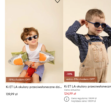
-10%
extra -5% z kodem: OFF*
-15% z kodem: OFF*
Ki ET LA okulary przeciwsłoneczne dziecięce WAZZ
Cena aktualna:
124,99 zł
139,99 zł
Cena regularna:
139,99 zł
Najniższa cena:
139,99 zł