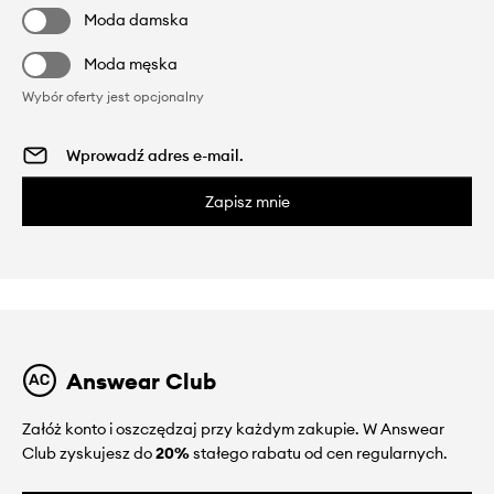
Moda damska
Moda męska
Wybór oferty jest opcjonalny
Zapisz mnie
Answear Club
Załóż konto i oszczędzaj przy każdym zakupie. W Answear
Club zyskujesz do
20%
stałego rabatu od cen regularnych.