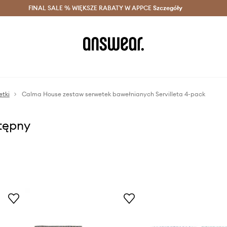
szczędzaj z Answear Club >
FINAL SALE % WIĘKSZE RABATY W APPCE
Dostawa nawet w 24h >
Szczegóły
News
etki
Calma House zestaw serwetek bawełnianych Servilleta 4-pack
stępny