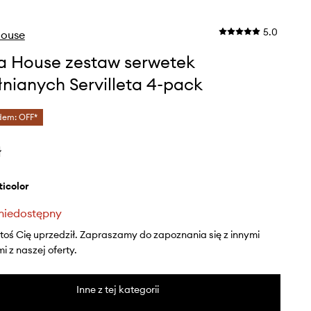
5.0
ouse
 House zestaw serwetek
nianych Servilleta 4-pack
dem: OFF*
ł
lticolor
niedostępny
ktoś Cię uprzedził. Zapraszamy do zapoznania się z innymi
 z naszej oferty.
Inne z tej kategorii