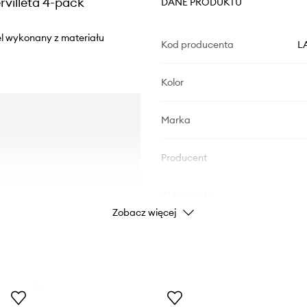
villeta 4-pack
DANE PRODUKTU
l wykonany z materiału
Kod producenta
L
Kolor
Marka
Producent
ID Produktu
Zobacz więcej