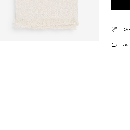
DA
ZWR