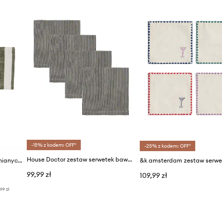
-15% z kodem: OFF*
-25% z kodem: OFF*
House Doctor zestaw serwetek bawełnianych HDBlock 40 x 40 cm 4-pack
OYOY zestaw serwetek bawełnianych Striped Napkin 2-pack
99,99 zł
109,99 zł
,99 zł