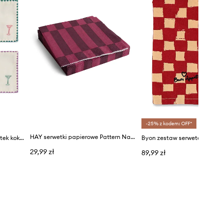
-25% z kodem: OFF*
HAY serwetki papierowe Pattern Napkins 20-pack
&k amsterdam zestaw serwetek koktajlowych Napkin Cocktail Zigzag 4-pack
Byon zestaw serwetek Love
29,99 zł
89,99 zł