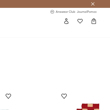
letter >
Regularne nowości >
Answear Club
Journal
Pomoc