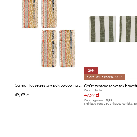
-20%
extra -5% z kodem: OFF*
Calma House zestaw pokrowców na sztućce 4-pack 21 x 8 cm
Cena aktualna:
69,99 zł
47,99 zł
Cena regularna:
59,99 zł
Najniższa cena z 30 dni przed obniżką:
59