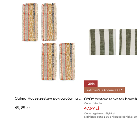
-20%
extra -5% z kodem: OFF*
Calma House zestaw pokrowców na sztućce 4-pack 21 x 8 cm
Cena aktualna:
69,99 zł
47,99 zł
Cena regularna:
59,99 zł
Najniższa cena z 30 dni przed obniżką:
59