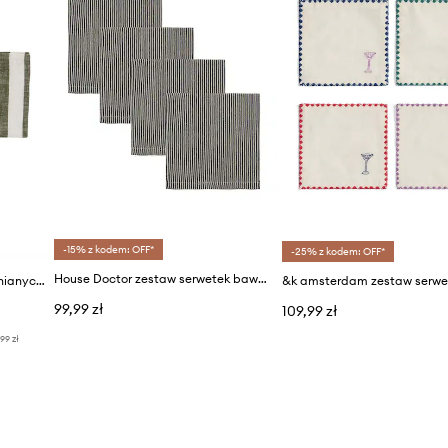
-15% z kodem: OFF*
-25% z kodem: OFF*
House Doctor zestaw serwetek bawełnianych HDBlock 40 x 40 cm 4-pack
OYOY zestaw serwetek bawełnianych Striped Napkin 2-pack
99,99 zł
109,99 zł
,99 zł