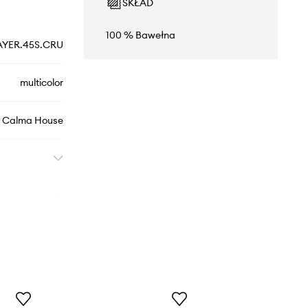
SKŁAD
100 % Bawełna
AYER.45S.CRU
multicolor
Calma House