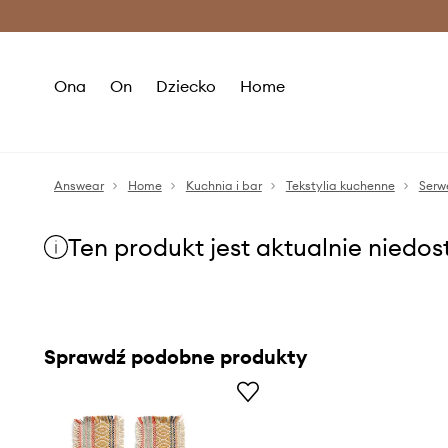
Premium Fashion Benefits >
O
Ona
On
Dziecko
Home
Answear
Home
Kuchnia i bar
Tekstylia kuchenne
Serw
Ten produkt jest aktualnie niedo
Sprawdź podobne produkty