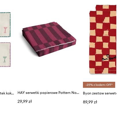
-25% z kodem: OFF*
HAY serwetki papierowe Pattern Napkins 20-pack
&k amsterdam zestaw serwetek koktajlowych Napkin Cocktail Zigzag 4-pack
Byon zestaw serwetek Love
29,99 zł
89,99 zł