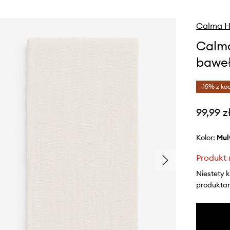
Calma H
Calma
baweł
-15% z ko
99,99 z
Kolor:
mu
Produkt 
Niestety 
produktami