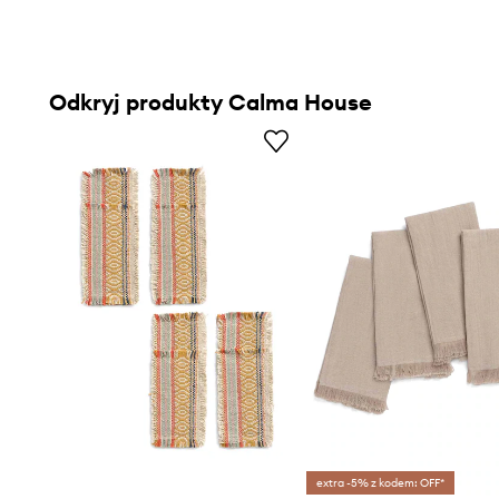
Odkryj produkty Calma House
extra -5% z kodem: OFF*