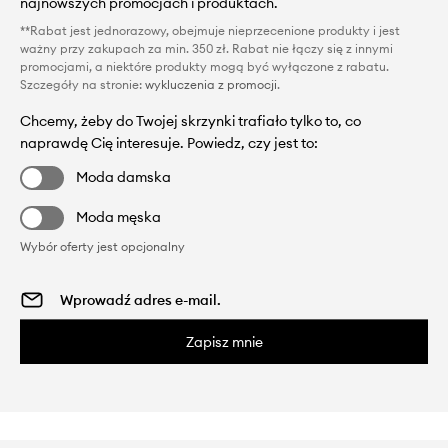
najnowszych promocjach i produktach.
**Rabat jest jednorazowy, obejmuje nieprzecenione produkty i jest
ważny przy zakupach za min. 350 zł. Rabat nie łączy się z innymi
promocjami, a niektóre produkty mogą być wyłączone z rabatu.
Szczegóły na stronie:
wykluczenia z promocji
.
Chcemy, żeby do Twojej skrzynki trafiało tylko to, co
naprawdę Cię interesuje. Powiedz, czy jest to:
Moda damska
Moda męska
Wybór oferty jest opcjonalny
Zapisz mnie