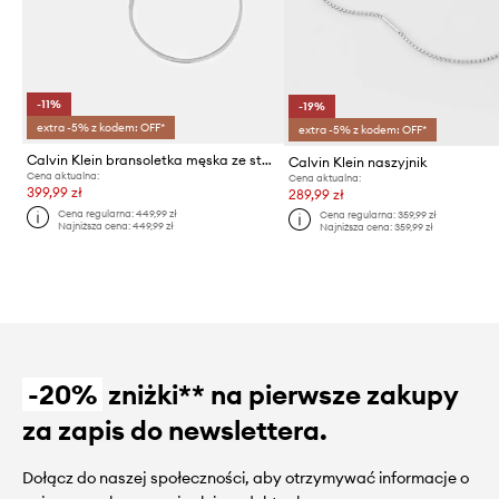
-11%
-19%
extra -5% z kodem: OFF*
extra -5% z kodem: OFF*
Calvin Klein bransoletka męska ze stali szlachetnej 2-pack
Calvin Klein naszyjnik
Cena aktualna:
Cena aktualna:
399,99 zł
289,99 zł
Cena regularna:
449,99 zł
Cena regularna:
359,99 zł
Najniższa cena:
449,99 zł
Najniższa cena:
359,99 zł
-20%
zniżki** na pierwsze zakupy
za zapis do newslettera.
Dołącz do naszej społeczności, aby otrzymywać informacje o