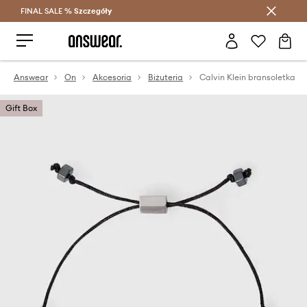
FINAL SALE %
Szczegóły
Oszczędzaj z Answear Club >
Answear
On
Akcesoria
Biżuteria
Calvin Klein bransoletka
Gift Box