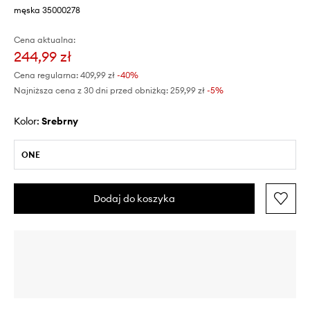
męska 35000278
Cena aktualna:
244,99 zł
Cena regularna:
409,99 zł
-40%
Najniższa cena z 30 dni przed obniżką:
259,99 zł
 -5%
Kolor:
srebrny
ONE
Dodaj do koszyka