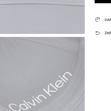
DA
ZWR