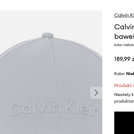
Calvin K
Calvi
bawe
kolor niebi
189,99 
Kolor:
ni
Produkt 
Niestety 
produktami