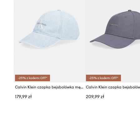
-25% z kodem: OFF*
-25% z kodem: OFF*
Calvin Klein czapka bejsbolówka męska jeansowa
179,99 zł
209,99 zł