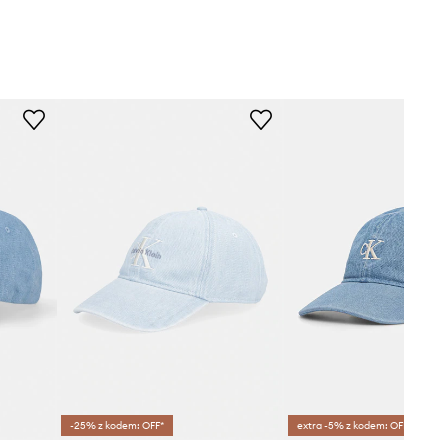
-25% z kodem: OFF*
extra -5% z kodem: OFF*