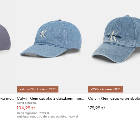
extra -5% z kodem: OFF*
-25% z kodem: OFF*
Calvin Klein czapka bejsbolówka męska bawełniana
Calvin Klein czapka z daszkiem męska jeansowa
Cena aktualna:
104,99 zł
179,99 zł
Cena regularna:
169,99 zł
Najniższa cena z 30 dni przed obniżką:
114,99 zł