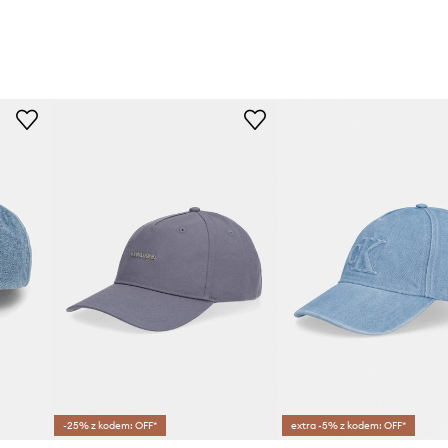
-25% z kodem: OFF*
extra -5% z kodem: OFF*