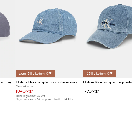
extra -5% z kodem: OFF*
-25% z kodem: OFF*
Calvin Klein czapka bejsbolówka męska bawełniana
Calvin Klein czapka z daszkiem męska jeansowa
Cena aktualna:
104,99 zł
179,99 zł
Cena regularna:
169,99 zł
Najniższa cena z 30 dni przed obniżką:
114,99 zł