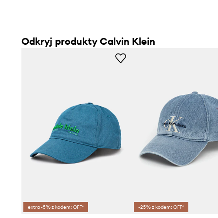
Odkryj produkty Calvin Klein
extra -5% z kodem: OFF*
-25% z kodem: OFF*