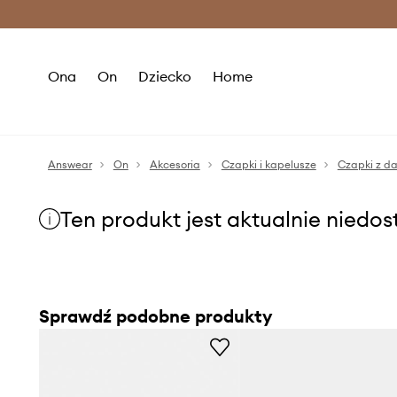
Premium Fashion Benefits >
O
Ona
On
Dziecko
Home
Answear
On
Akcesoria
Czapki i kapelusze
Czapki z d
Ten produkt jest aktualnie niedo
Sprawdź podobne produkty