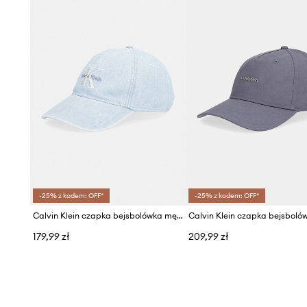
-25% z kodem: OFF*
-25% z kodem: OFF*
Calvin Klein czapka bejsbolówka męska jeansowa
179,99 zł
209,99 zł