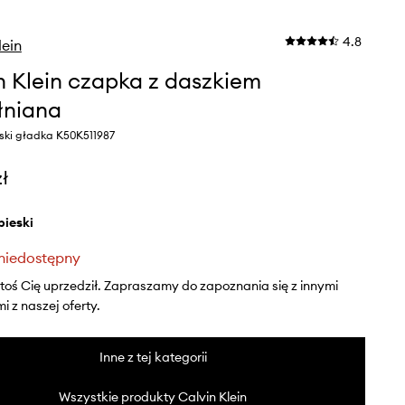
4.8
lein
n Klein czapka z daszkiem
łniana
eski gładka K50K511987
zł
ebieski
niedostępny
ktoś Cię uprzedził. Zapraszamy do zapoznania się z innymi
 z naszej oferty.
Inne z tej kategorii
Wszystkie produkty Calvin Klein