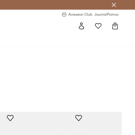
letter >
Regularne nowości >
Answear Club
Journal
Pomoc