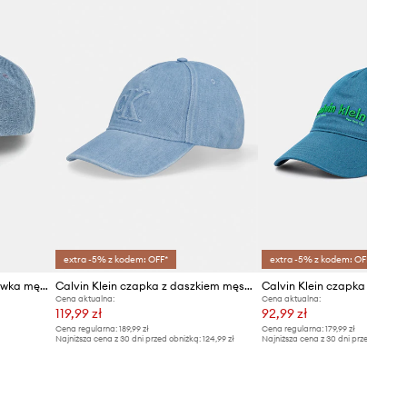
extra -5% z kodem: OFF*
extra -5% z kodem: OFF*
Calvin Klein czapka bejsbolówka męska jeansowa
Calvin Klein czapka z daszkiem męska jeansowa
Cena aktualna:
Cena aktualna:
119,99 zł
92,99 zł
Cena regularna:
189,99 zł
Cena regularna:
179,99 zł
Najniższa cena z 30 dni przed obniżką:
124,99 zł
Najniższa cena z 30 dni przed obniżką