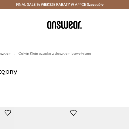
szczędzaj z Answear Club >
FINAL SALE % WIĘKSZE RABATY W APPCE
Dostawa nawet w 24h >
Szczegóły
News
aszkiem
Calvin Klein czapka z daszkiem bawełniana
stępny