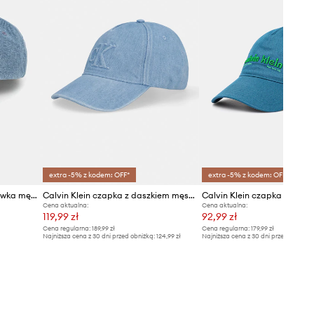
extra -5% z kodem: OFF*
extra -5% z kodem: OFF*
Calvin Klein czapka bejsbolówka męska jeansowa
Calvin Klein czapka z daszkiem męska jeansowa
Cena aktualna:
Cena aktualna:
119,99 zł
92,99 zł
Cena regularna:
189,99 zł
Cena regularna:
179,99 zł
Najniższa cena z 30 dni przed obniżką:
124,99 zł
Najniższa cena z 30 dni przed obniżką