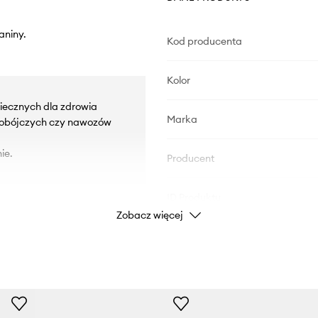
aniny.
Kod producenta
Kolor
iecznych dla zdrowia
Marka
kobójczych czy nawozów
ie.
Producent
ID Produktu
Zobacz więcej