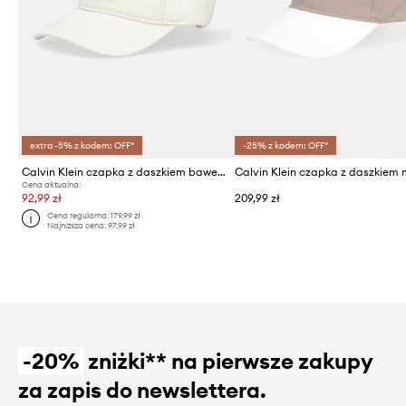
extra -5% z kodem: OFF*
-25% z kodem: OFF*
Calvin Klein czapka z daszkiem bawełniana
Cena aktualna:
92,99 zł
209,99 zł
Cena regularna:
179,99 zł
Najniższa cena:
97,99 zł
-20%
zniżki** na pierwsze zakupy
za zapis do newslettera.