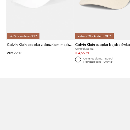
-25% z kodem: OFF*
extra -5% z kodem: OFF*
Calvin Klein czapka z daszkiem męska bawełniana
Cena aktualna:
209,99 zł
104,99 zł
Cena regularna:
169,99 zł
Najniższa cena:
109,99 zł