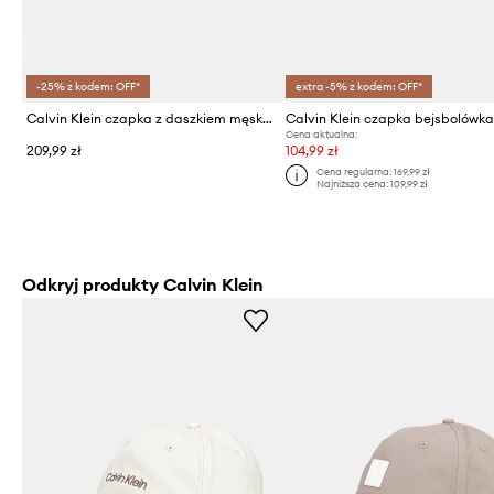
-25% z kodem: OFF*
extra -5% z kodem: OFF*
Calvin Klein czapka z daszkiem męska bawełniana
Cena aktualna:
209,99 zł
104,99 zł
Cena regularna:
169,99 zł
Najniższa cena:
109,99 zł
Odkryj produkty Calvin Klein