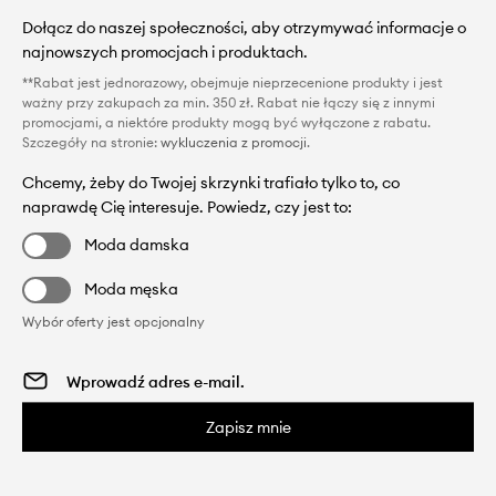
Dołącz do naszej społeczności, aby otrzymywać informacje o
najnowszych promocjach i produktach.
**Rabat jest jednorazowy, obejmuje nieprzecenione produkty i jest
ważny przy zakupach za min. 350 zł. Rabat nie łączy się z innymi
promocjami, a niektóre produkty mogą być wyłączone z rabatu.
Szczegóły na stronie:
wykluczenia z promocji
.
Chcemy, żeby do Twojej skrzynki trafiało tylko to, co
naprawdę Cię interesuje. Powiedz, czy jest to:
Moda damska
Moda męska
Wybór oferty jest opcjonalny
Zapisz mnie