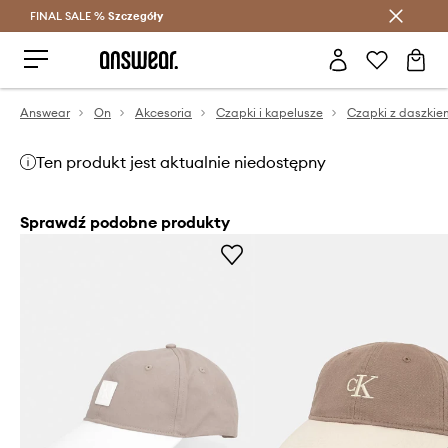
FINAL SALE %
Szczegóły
Oszczędzaj z Answear Club >
Answear
On
Akcesoria
Czapki i kapelusze
Czapki z daszkie
Ten produkt jest aktualnie niedostępny
Sprawdź podobne produkty