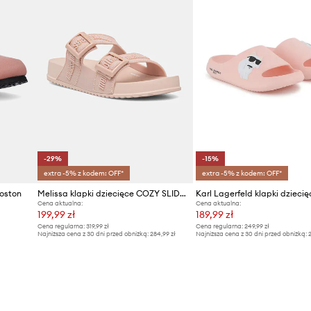
-29%
-15%
extra -5% z kodem: OFF*
extra -5% z kodem: OFF*
Boston
Melissa klapki dziecięce COZY SLIDE M LOVER INF
Karl Lagerfeld klapki dziecię
Cena aktualna:
Cena aktualna:
199,99 zł
189,99 zł
Cena regularna:
319,99 zł
Cena regularna:
249,99 zł
Najniższa cena z 30 dni przed obniżką:
284,99 zł
Najniższa cena z 30 dni przed obniżką:
2