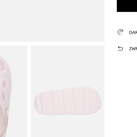
DA
ZWR