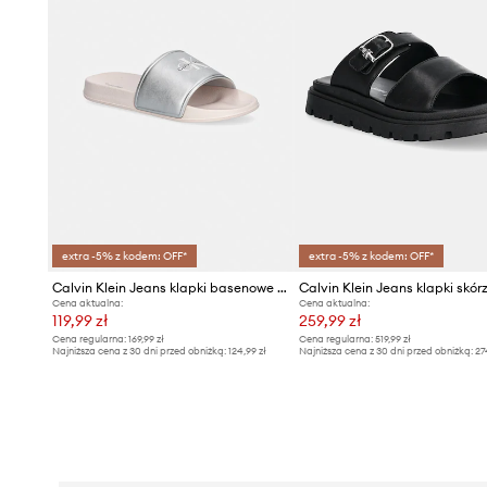
extra -5% z kodem: OFF*
extra -5% z kodem: OFF*
Calvin Klein Jeans klapki basenowe dziecięce
Cena aktualna:
Cena aktualna:
119,99 zł
259,99 zł
Cena regularna:
169,99 zł
Cena regularna:
519,99 zł
Najniższa cena z 30 dni przed obniżką:
124,99 zł
Najniższa cena z 30 dni przed obniżką:
27