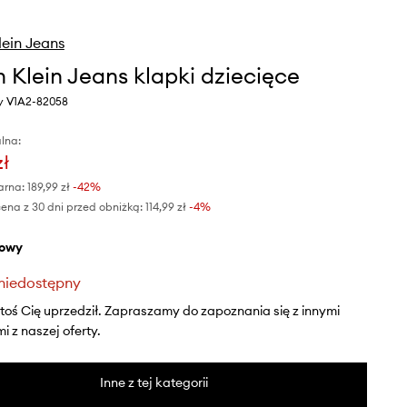
lein Jeans
n Klein Jeans klapki dziecięce
wy V1A2-82058
lna:
zł
arna:
189,99 zł
-42%
ena z 30 dni przed obniżką:
114,99 zł
 -4%
żowy
niedostępny
ktoś Cię uprzedził. Zapraszamy do zapoznania się z innymi
 z naszej oferty.
Inne z tej kategorii