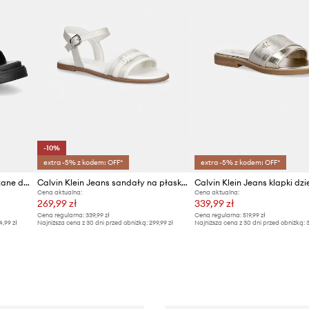
-10%
extra -5% z kodem: OFF*
extra -5% z kodem: OFF*
Calvin Klein Jeans klapki skórzane dziecięce
Calvin Klein Jeans sandały na płaskim obcasie dziecięce
Calvin Klein Jeans klapki dzi
Cena aktualna:
Cena aktualna:
269,99 zł
339,99 zł
Cena regularna:
339,99 zł
Cena regularna:
519,99 zł
4,99 zł
Najniższa cena z 30 dni przed obniżką:
299,99 zł
Najniższa cena z 30 dni przed obniżką:
3