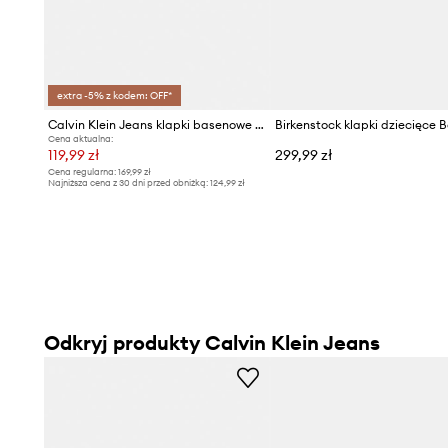
extra -5% z kodem: OFF*
Calvin Klein Jeans klapki basenowe dziecięce
Birkenstock klapki dziecięce 
Cena aktualna:
119,99 zł
299,99 zł
Cena regularna:
169,99 zł
Najniższa cena z 30 dni przed obniżką:
124,99 zł
Odkryj produkty Calvin Klein Jeans