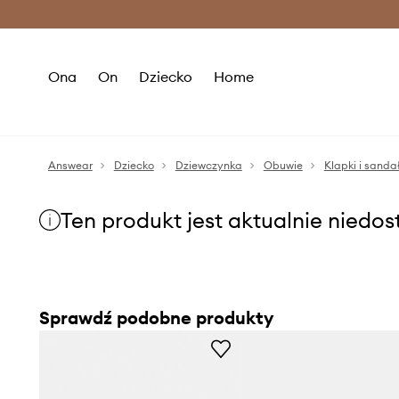
Premium Fashion Benefits >
O
Ona
On
Dziecko
Home
Answear
Dziecko
Dziewczynka
Obuwie
Klapki i sanda
Ten produkt jest aktualnie niedo
Sprawdź podobne produkty