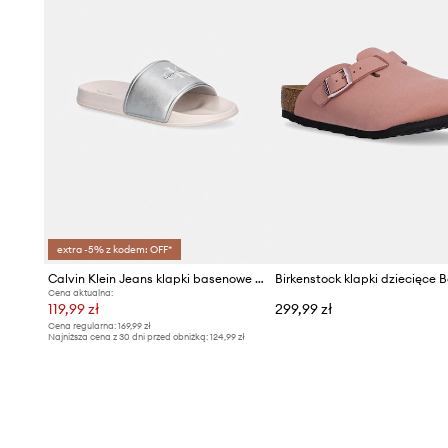
extra -5% z kodem: OFF*
Calvin Klein Jeans klapki basenowe dziecięce
Birkenstock klapki dziecięce 
Cena aktualna:
119,99 zł
299,99 zł
Cena regularna:
169,99 zł
Najniższa cena z 30 dni przed obniżką:
124,99 zł