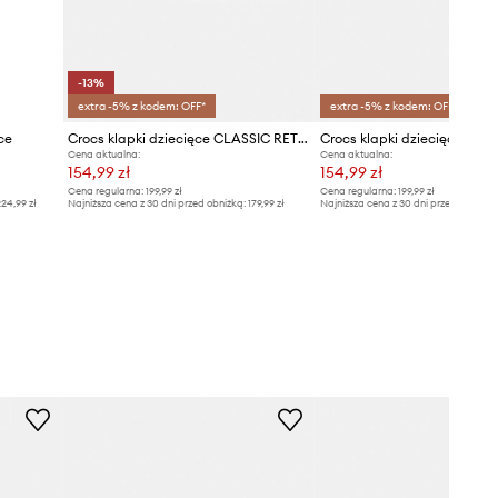
-13%
extra -5% z kodem: OFF*
extra -5% z kodem: OFF*
ce
Crocs klapki dziecięce CLASSIC RETRO SUMMER CLOG K
Cena aktualna:
Cena aktualna:
154,99 zł
154,99 zł
Cena regularna:
199,99 zł
Cena regularna:
199,99 zł
24,99 zł
Najniższa cena z 30 dni przed obniżką:
179,99 zł
Najniższa cena z 30 dni przed obniżką