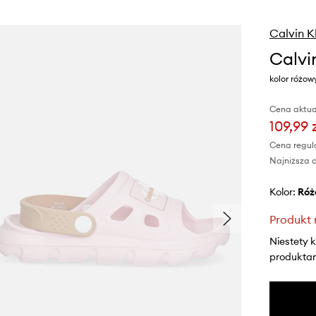
Calvin K
Calvi
kolor różo
Cena aktua
109,99 
Cena regul
Najniższa c
Kolor:
ró
Produkt 
Niestety 
produktami