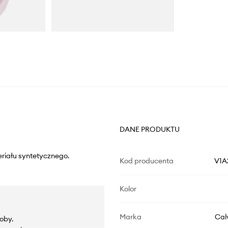
DANE PRODUKTU
eriału syntetycznego.
Kod producenta
V1A
Kolor
Marka
Cal
oby.