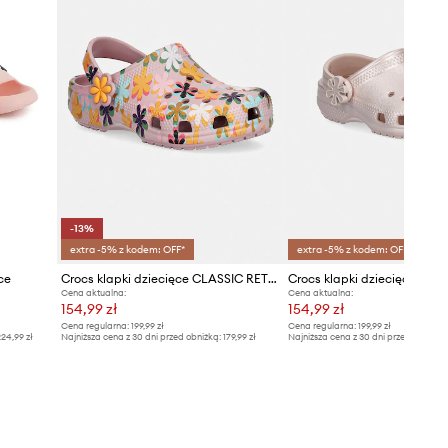
-13%
extra -5% z kodem: OFF*
extra -5% z kodem: OFF*
ce
Crocs klapki dziecięce CLASSIC RETRO SUMMER CLOG K
Cena aktualna:
Cena aktualna:
154,99 zł
154,99 zł
Cena regularna:
199,99 zł
Cena regularna:
199,99 zł
24,99 zł
Najniższa cena z 30 dni przed obniżką:
179,99 zł
Najniższa cena z 30 dni przed obniżką