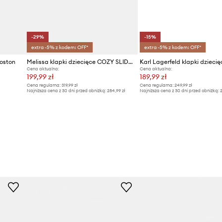
-29%
-15%
extra -5% z kodem: OFF*
extra -5% z kodem: OFF*
Boston
Melissa klapki dziecięce COZY SLIDE M LOVER INF
Karl Lagerfeld klapki dziecię
Cena aktualna:
Cena aktualna:
199,99 zł
189,99 zł
Cena regularna:
319,99 zł
Cena regularna:
249,99 zł
Najniższa cena z 30 dni przed obniżką:
284,99 zł
Najniższa cena z 30 dni przed obniżką:
2