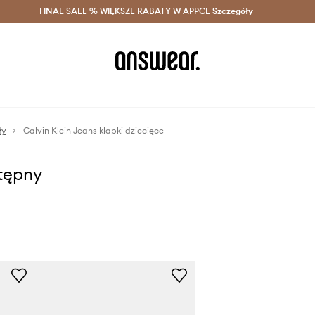
szczędzaj z Answear Club >
FINAL SALE % WIĘKSZE RABATY W APPCE
Dostawa nawet w 24h >
Szczegóły
News
ły
Calvin Klein Jeans klapki dziecięce
stępny