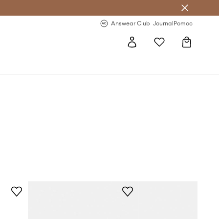
letter >
Regularne nowości >
Answear Club
Journal
Pomoc