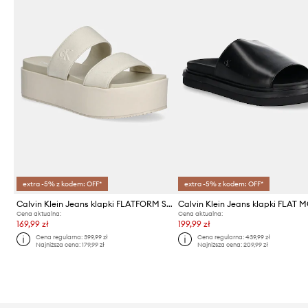
extra -5% z kodem: OFF*
extra -5% z kodem: OFF*
Calvin Klein Jeans klapki FLATFORM SANDAL WEBBING IN
Cena aktualna:
Cena aktualna:
169,99 zł
199,99 zł
Cena regularna:
399,99 zł
Cena regularna:
439,99 zł
Najniższa cena:
179,99 zł
Najniższa cena:
209,99 zł