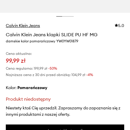
Calvin Klein Jeans
5.0
Calvin Klein Jeans klapki SLIDE PU HF MG
damskie kolor pomarańczowy YW0YW01879
Cena aktualna:
99,99 zł
Cena regularna:
199,99 zł
-50%
Najniższa cena z 30 dni przed obniżką:
104,99 zł
 -4%
Kolor:
pomarańczowy
Produkt niedostępny
Niestety ktoś Cię uprzedził. Zapraszamy do zapoznania się z
innymi produktami z naszej oferty.