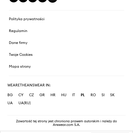
Polityka prywatności
Regulamin
Dane firmy
Twoje Cookies
Mapa strony
WEARETHEANSWEAR IN:
BG
CY
CZ
GR
HR
HU
IT
PL
RO
SI
SK
UA
UA(RU)
Zawartość tej strony jest chroniona prawem autorskim i należy do
Answear.com S.A.