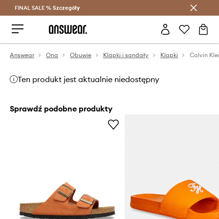
FINAL SALE %
Szczegóły
Oszczędzaj z Answear Club >
Answear
Ona
Obuwie
Klapki i sandały
Klapki
Ten produkt jest aktualnie niedostępny
Sprawdź podobne produkty