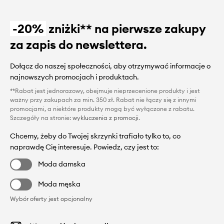
-20%
zniżki** na pierwsze zakupy
za zapis do newslettera.
Dołącz do naszej społeczności, aby otrzymywać informacje o
najnowszych promocjach i produktach.
**Rabat jest jednorazowy, obejmuje nieprzecenione produkty i jest
ważny przy zakupach za min. 350 zł. Rabat nie łączy się z innymi
promocjami, a niektóre produkty mogą być wyłączone z rabatu.
Szczegóły na stronie:
wykluczenia z promocji
.
Chcemy, żeby do Twojej skrzynki trafiało tylko to, co
naprawdę Cię interesuje. Powiedz, czy jest to:
Moda damska
Moda męska
Wybór oferty jest opcjonalny