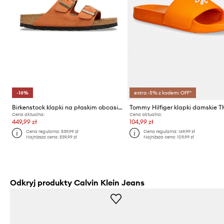
-16%
extra -5% z kodem: OFF*
Birkenstock klapki na płaskim obcasie damskie zamszowe Arizona
Cena aktualna:
Cena aktualna:
449,99 zł
104,99 zł
Cena regularna:
539,99 zł
Cena regularna:
169,99 zł
Najniższa cena:
539,99 zł
Najniższa cena:
109,99 zł
Odkryj produkty Calvin Klein Jeans