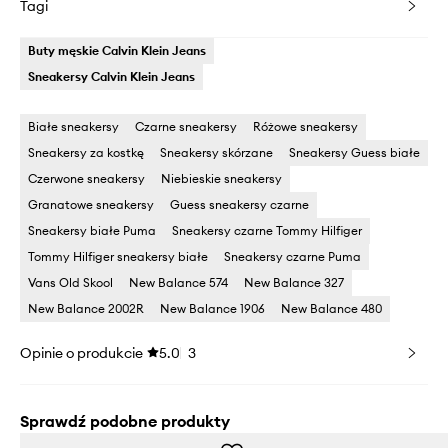
Tagi
Buty męskie Calvin Klein Jeans
Sneakersy Calvin Klein Jeans
Białe sneakersy
Czarne sneakersy
Różowe sneakersy
Sneakersy za kostkę
Sneakersy skórzane
Sneakersy Guess białe
Czerwone sneakersy
Niebieskie sneakersy
Granatowe sneakersy
Guess sneakersy czarne
Sneakersy białe Puma
Sneakersy czarne Tommy Hilfiger
Tommy Hilfiger sneakersy białe
Sneakersy czarne Puma
Vans Old Skool
New Balance 574
New Balance 327
New Balance 2002R
New Balance 1906
New Balance 480
Opinie o produkcie
5.0
3
Sprawdź podobne produkty