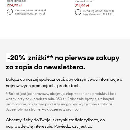
Cena aktualna:
Cena aktualna:
224,99 zł
214,99 zł
Cena regularna:
439,99 zł
Cena regularna:
439,99 zł
Najniższa cena:
249,99 zł
Najniższa cena:
224,99 zł
-20%
zniżki** na pierwsze zakupy
za zapis do newslettera.
Dołącz do naszej społeczności, aby otrzymywać informacje o
najnowszych promocjach i produktach.
**Rabat jest jednorazowy, obejmuje nieprzecenione produkty i jest
ważny przy zakupach za min. 350 zł. Rabat nie łączy się z innymi
promocjami, a niektóre produkty mogą być wyłączone z rabatu.
Szczegóły na stronie:
wykluczenia z promocji
.
Chcemy, żeby do Twojej skrzynki trafiało tylko to, co
naprawdę Cię interesuje. Powiedz, czy jest to: