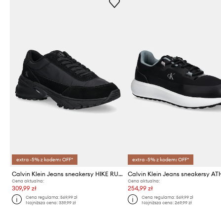
extra -5% z kodem: OFF*
extra -5% z kodem: OFF*
Calvin Klein Jeans sneakersy HIKE RUNNER CASUAL NY-SU
Cena aktualna:
Cena aktualna:
309,99 zł
254,99 zł
Cena regularna:
569,99 zł
Cena regularna:
569,99 zł
Najniższa cena:
339,99 zł
Najniższa cena:
269,99 zł