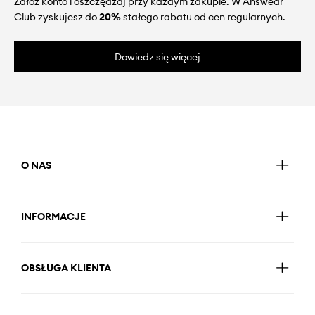
Załóż konto i oszczędzaj przy każdym zakupie. W Answear
Club zyskujesz do
20%
stałego rabatu od cen regularnych.
Dowiedz się więcej
O NAS
INFORMACJE
OBSŁUGA KLIENTA