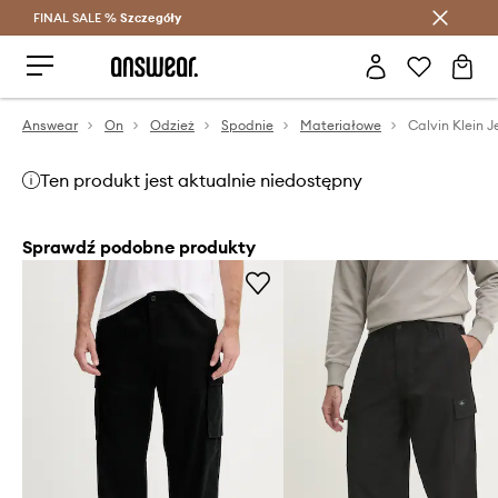
FINAL SALE %
Szczegóły
Oszczędzaj z Answear Club >
Answear
On
Odzież
Spodnie
Materiałowe
Calvin Klein 
Ten produkt jest aktualnie niedostępny
Sprawdź podobne produkty