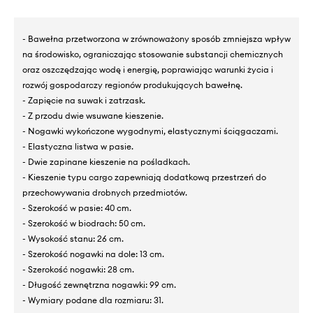
- Bawełna przetworzona w zrównoważony sposób zmniejsza wpływ
na środowisko, ograniczając stosowanie substancji chemicznych
oraz oszczędzając wodę i energię, poprawiając warunki życia i
rozwój gospodarczy regionów produkujących bawełnę.
- Zapięcie na suwak i zatrzask.
- Z przodu dwie wsuwane kieszenie.
- Nogawki wykończone wygodnymi, elastycznymi ściągaczami.
- Elastyczna listwa w pasie.
- Dwie zapinane kieszenie na pośladkach.
- Kieszenie typu cargo zapewniają dodatkową przestrzeń do
przechowywania drobnych przedmiotów.
- Szerokość w pasie: 40 cm.
- Szerokość w biodrach: 50 cm.
- Wysokość stanu: 26 cm.
- Szerokość nogawki na dole: 13 cm.
- Szerokość nogawki: 28 cm.
- Długość zewnętrzna nogawki: 99 cm.
- Wymiary podane dla rozmiaru: 31.