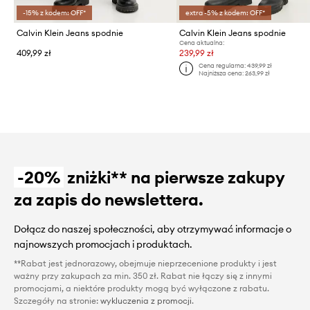
-15% z kodem: OFF*
extra -5% z kodem: OFF*
Calvin Klein Jeans spodnie
Calvin Klein Jeans spodnie
Cena aktualna:
409,99 zł
239,99 zł
Cena regularna:
439,99 zł
Najniższa cena:
263,99 zł
-20%
zniżki** na pierwsze zakupy
za zapis do newslettera.
Dołącz do naszej społeczności, aby otrzymywać informacje o
najnowszych promocjach i produktach.
**Rabat jest jednorazowy, obejmuje nieprzecenione produkty i jest
ważny przy zakupach za min. 350 zł. Rabat nie łączy się z innymi
promocjami, a niektóre produkty mogą być wyłączone z rabatu.
Szczegóły na stronie:
wykluczenia z promocji
.