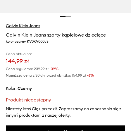
Calvin Klein Jeans
Calvin Klein Jeans szorty kąpielowe dziecięce
kolor czarny KV0KV00053
Cena aktualna:
144,99 zł
Cena regularna:
239,99 zł
-39%
Najniższa cena z 30 dni przed obniżką:
154,99 zł
 -6%
Kolor:
czarny
Produkt niedostępny
Niestety ktoś Cię uprzedził. Zapraszamy do zapoznania się z
innymi produktami z naszej oferty.