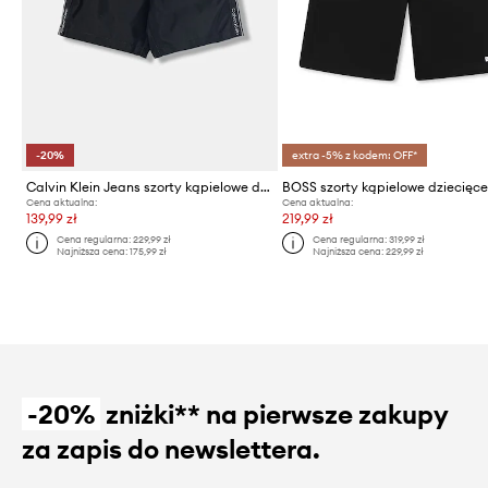
-20%
extra -5% z kodem: OFF*
Calvin Klein Jeans szorty kąpielowe dziecięce
BOSS szorty kąpielowe dziecięc
Cena aktualna:
Cena aktualna:
139,99 zł
219,99 zł
Cena regularna:
229,99 zł
Cena regularna:
319,99 zł
Najniższa cena:
175,99 zł
Najniższa cena:
229,99 zł
-20%
zniżki** na pierwsze zakupy
za zapis do newslettera.