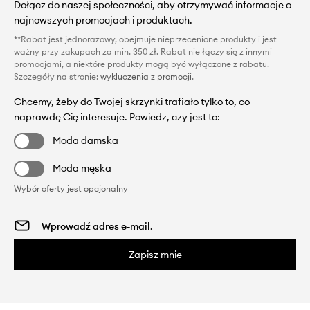
Dołącz do naszej społeczności, aby otrzymywać informacje o
najnowszych promocjach i produktach.
**Rabat jest jednorazowy, obejmuje nieprzecenione produkty i jest
ważny przy zakupach za min. 350 zł. Rabat nie łączy się z innymi
promocjami, a niektóre produkty mogą być wyłączone z rabatu.
Szczegóły na stronie:
wykluczenia z promocji
.
Chcemy, żeby do Twojej skrzynki trafiało tylko to, co
naprawdę Cię interesuje. Powiedz, czy jest to:
Moda damska
Moda męska
Wybór oferty jest opcjonalny
Zapisz mnie