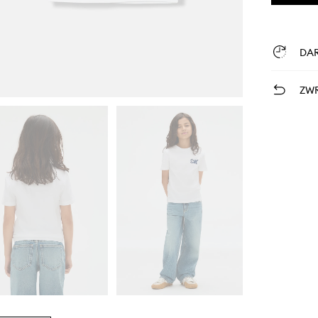
DA
ZWR