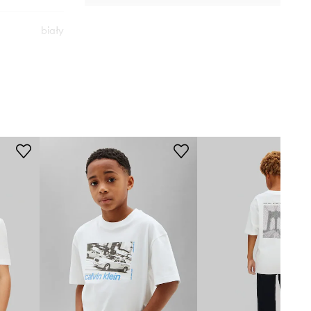
biały
vin Klein Jeans