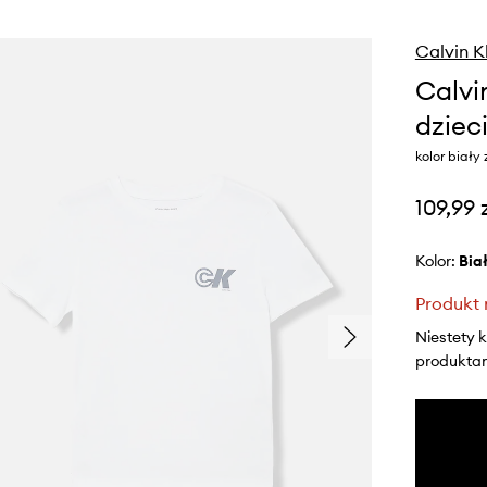
Calvin K
Calvi
dziec
kolor biały
109,99 
Kolor:
bia
Produkt 
Niestety 
produktami