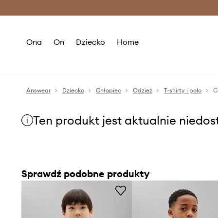
Premium Fashion Benefits >
O
Ona
On
Dziecko
Home
Answear
Dziecko
Chłopiec
Odzież
T-shirty i polo
C
Ten produkt jest aktualnie niedo
Sprawdź podobne produkty