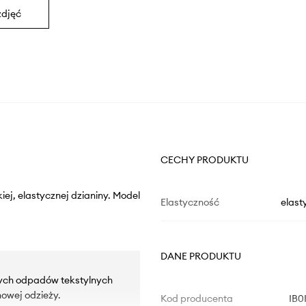
zdjęć
CECHY PRODUKTU
kiej, elastycznej dzianiny. Model
Elastyczność
elast
DANE PRODUKTU
rych odpadów tekstylnych
owej odzieży.
Kod producenta
IB0