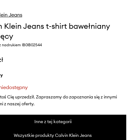
lein Jeans
n Klein Jeans t-shirt bawełniany
ięcy
 z nadrukiem IB0IB02544
zł
ły
niedostępny
ktoś Cię uprzedził. Zapraszamy do zapoznania się z innymi
 z naszej oferty.
Inne z tej kategorii
Wszystkie produkty Calvin Klein Jeans