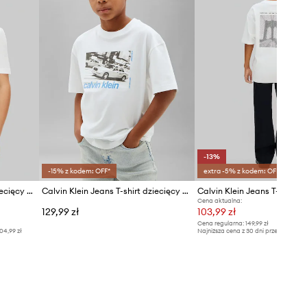
-13%
-15% z kodem: OFF*
extra -5% z kodem: OFF*
Calvin Klein Jeans T-shirt dziecięcy bawełniany
Calvin Klein Jeans T-shirt dziecięcy bawełniany
Cena aktualna:
129,99 zł
103,99 zł
Cena regularna:
149,99 zł
04,99 zł
Najniższa cena z 30 dni przed obniżką