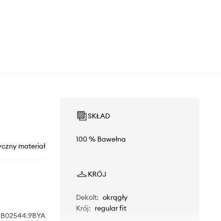
SKŁAD
100 % Bawełna
yczny materiał
KRÓJ
Dekolt
:
okrągły
Krój
:
regular fit
IB02544.9BYA