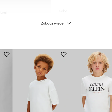
Kolor
iami.
Zobacz więcej
Marka
Cal
Producent
ID Produktu