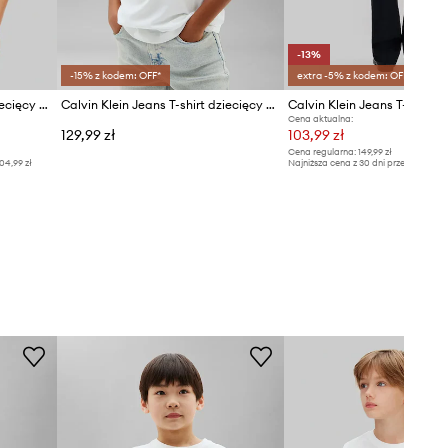
-13%
-15% z kodem: OFF*
extra -5% z kodem: OFF*
Calvin Klein Jeans T-shirt dziecięcy bawełniany
Calvin Klein Jeans T-shirt dziecięcy bawełniany
Cena aktualna:
129,99 zł
103,99 zł
Cena regularna:
149,99 zł
04,99 zł
Najniższa cena z 30 dni przed obniżką