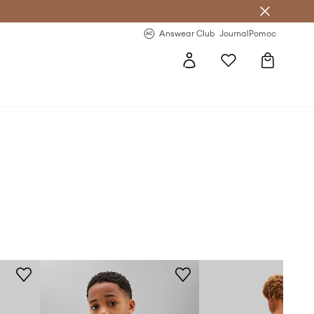
letter >
Regularne nowości >
Answear Club
Journal
Pomoc