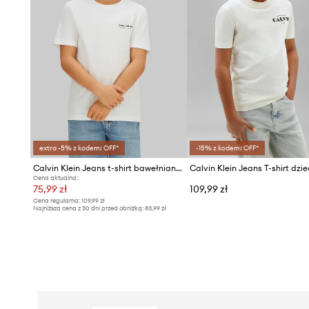
extra -5% z kodem: OFF*
-15% z kodem: OFF*
Calvin Klein Jeans t-shirt bawełniany dziecięcy
Cena aktualna:
75,99 zł
109,99 zł
Cena regularna:
109,99 zł
Najniższa cena z 30 dni przed obniżką:
83,99 zł