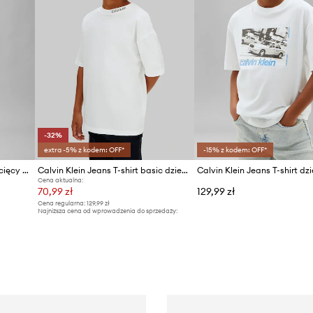
-32%
extra -5% z kodem: OFF*
-15% z kodem: OFF*
Calvin Klein Jeans T-shirt dziecięcy bawełniany
Calvin Klein Jeans T-shirt basic dziecięcy bawełniany
Cena aktualna:
70,99 zł
129,99 zł
Cena regularna:
129,99 zł
Najniższa cena od wprowadzenia do sprzedaży:
104,99 zł