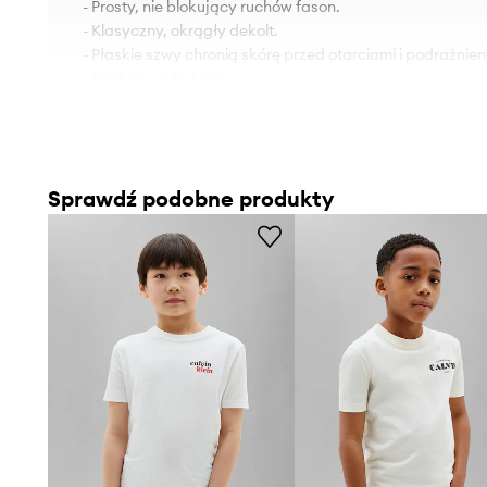
- Prosty, nie blokujący ruchów fason.
- Klasyczny, okrągły dekolt.
- Płaskie szwy chronią skórę przed otarciami i podrażnien
- Model z nadrukiem.
- Długość: 52,5 cm.
- Szerokość pod pachami: 37 cm.
- Wymiary podane dla wzrostu: 128 cm.
Sprawdź podobne produkty