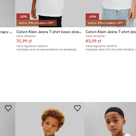
-32%
-20%
extra -5% z kodem: OFF*
extra -5% z kodem: OFF*
Calvin Klein Jeans T-shirt dziecięcy bawełniany
Calvin Klein Jeans T-shirt basic dziecięcy bawełniany
Cena aktualna:
Cena aktualna:
70,99 zł
83,99 zł
Cena regularna:
129,99 zł
Cena regularna:
129,99 zł
Najniższa cena od wprowadzenia do sprzedaży:
Najniższa cena z 30 dni przed obniżką:
1
104,99 zł