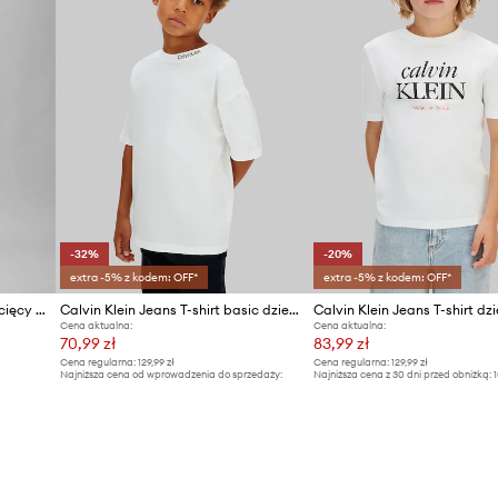
-32%
-20%
extra -5% z kodem: OFF*
extra -5% z kodem: OFF*
Calvin Klein Jeans T-shirt dziecięcy bawełniany
Calvin Klein Jeans T-shirt basic dziecięcy bawełniany
Cena aktualna:
Cena aktualna:
70,99 zł
83,99 zł
Cena regularna:
129,99 zł
Cena regularna:
129,99 zł
Najniższa cena od wprowadzenia do sprzedaży:
Najniższa cena z 30 dni przed obniżką:
1
104,99 zł