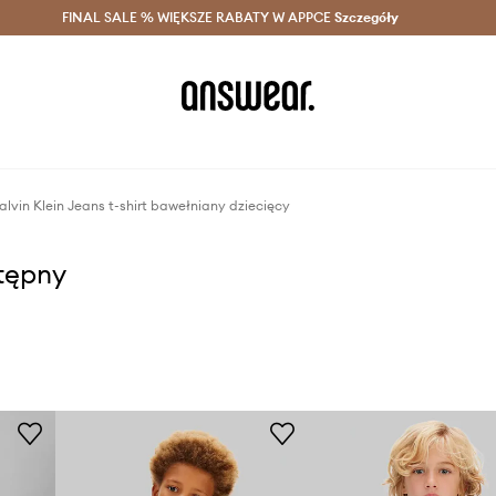
szczędzaj z Answear Club >
FINAL SALE % WIĘKSZE RABATY W APPCE
Dostawa nawet w 24h >
Szczegóły
News
alvin Klein Jeans t-shirt bawełniany dziecięcy
stępny