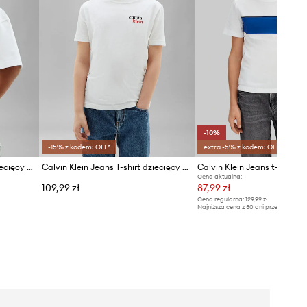
-10%
-15% z kodem: OFF*
extra -5% z kodem: OFF*
Calvin Klein Jeans T-shirt dziecięcy bawełniany
Calvin Klein Jeans T-shirt dziecięcy bawełniany
Cena aktualna:
109,99 zł
87,99 zł
Cena regularna:
129,99 zł
Najniższa cena z 30 dni przed obniżką