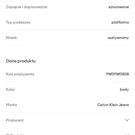
Zapięcie i dopasowanie
sznurowane
Typ podeszwy
platforma
Nosek
usztywniony
Dane produktu
Kod producenta
YW0YW01838
Kolor
biały
Marka
Calvin Klein Jeans
Producent