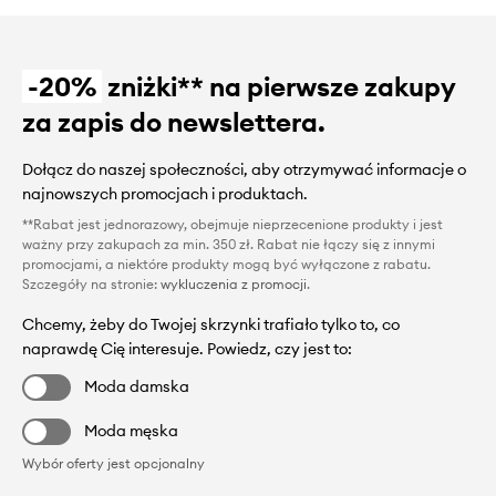
-20%
zniżki** na pierwsze zakupy
za zapis do newslettera.
Dołącz do naszej społeczności, aby otrzymywać informacje o
najnowszych promocjach i produktach.
**Rabat jest jednorazowy, obejmuje nieprzecenione produkty i jest
ważny przy zakupach za min. 350 zł. Rabat nie łączy się z innymi
promocjami, a niektóre produkty mogą być wyłączone z rabatu.
Szczegóły na stronie:
wykluczenia z promocji
.
Chcemy, żeby do Twojej skrzynki trafiało tylko to, co
naprawdę Cię interesuje. Powiedz, czy jest to:
Moda damska
Moda męska
Wybór oferty jest opcjonalny