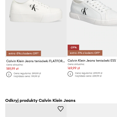
-29%
extra -5% z kodem: OFF*
extra -5% z kodem: OFF*
Calvin Klein Jeans tenisówki FLATFORM+ CUPSOLE LOW TXT
Cena aktualna:
Cena aktualna:
169,99 zł
189,99 zł
Cena regularna:
299,99 zł
Cena regularna:
399,99 zł
Najniższa cena:
239,99 zł
Najniższa cena:
199,99 zł
Odkryj produkty Calvin Klein Jeans