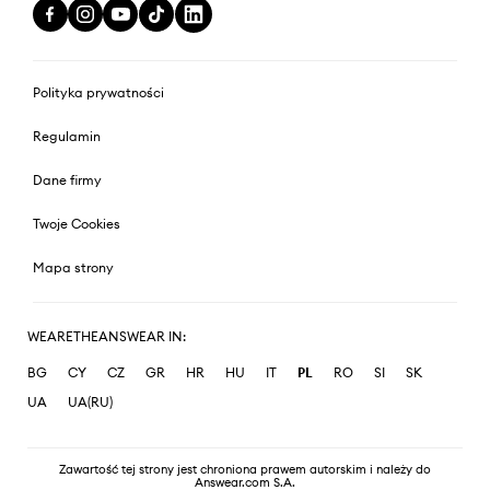
Polityka prywatności
Regulamin
Dane firmy
Twoje Cookies
Mapa strony
WEARETHEANSWEAR IN:
BG
CY
CZ
GR
HR
HU
IT
PL
RO
SI
SK
UA
UA(RU)
Zawartość tej strony jest chroniona prawem autorskim i należy do
Answear.com S.A.