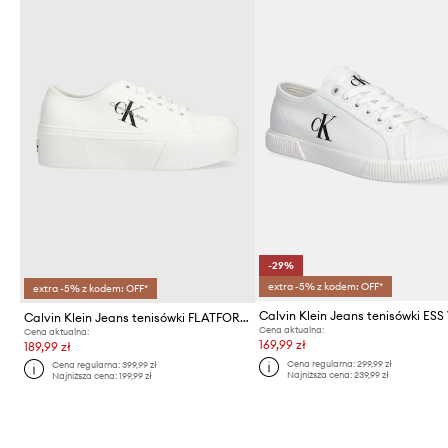
-29%
extra -5% z kodem: OFF*
extra -5% z kodem: OFF*
Calvin Klein Jeans tenisówki FLATFORM+ CUPSOLE LOW TXT
Cena aktualna:
Cena aktualna:
169,99 zł
189,99 zł
Cena regularna:
299,99 zł
Cena regularna:
399,99 zł
Najniższa cena:
239,99 zł
Najniższa cena:
199,99 zł