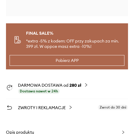
FINAL SALE%
*extra -5% z kodem: OFF przy zakupach za min.
399 zł. W appce masz extra -10%!
Pobierz APP
DARMOWA DOSTAWA od
280 zł
Dostawa nawet w 24h
ZWROTY I REKLAMACJE
Zwrot do 30 dni
Opis produktu