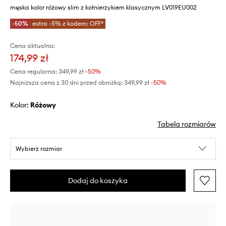
męska kolor różowy slim z kołnierzykiem klasycznym LV019EU002
-50%
extra -5% z kodem: OFF*
Cena aktualna:
174,99 zł
Cena regularna:
349,99 zł
-50%
Najniższa cena z 30 dni przed obniżką:
349,99 zł
 -50%
Kolor:
różowy
Tabela rozmiarów
Wybierz rozmiar
Dodaj do koszyka