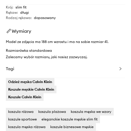
Krój
:
slim fit
Rękaw
:
długi
Rodzaj rękawa
:
dopasowany
Wymiary
Model ze zdjęcia ma 188 cm wzrostu i ma na sobie rozmiar 41.
Rozmiarówka standardowa
Zalecamy wybór rozmiaru, jaki nosisz zazwyczaj.
Tagi
Odzież męska Calvin Klein
Koszule męskie Calvin Klein
Koszule Calvin Klein
koszula różowa
koszula plażowa
koszula męska we wzory
koszule sportowe
eleganckie koszule męskie slim fit
koszula męska różowa
koszule biznesowe męskie