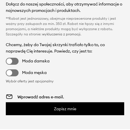
Dołącz do naszej społeczności, aby otrzymywać informacje o
najnowszych promocjach i produktach.
**Rabat jest jednorazowy, obejmuje nieprzecenione produkty i jest
ważny przy zakupach za min. 350 zł. Rabat nie łączy się z innymi
promocjami, a niektóre produkty mogą być wyłączone z rabatu.
Szczegóły na stronie:
wykluczenia z promocji
.
Chcemy, żeby do Twojej skrzynki trafiało tylko to, co
naprawdę Cię interesuje. Powiedz, czy jest to:
Moda damska
Moda męska
Wybór oferty jest opcjonalny
Zapisz mnie