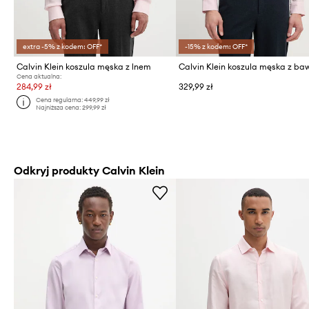
extra -5% z kodem: OFF*
-15% z kodem: OFF*
Calvin Klein koszula męska z lnem
Calvin Klein koszula męska z ba
Cena aktualna:
284,99 zł
329,99 zł
Cena regularna:
449,99 zł
Najniższa cena:
299,99 zł
Odkryj produkty Calvin Klein