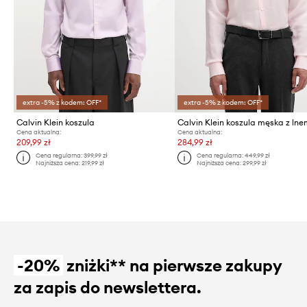
extra -5% z kodem: OFF*
extra -5% z kodem: OFF*
Calvin Klein koszula
Calvin Klein koszula męska z ln
Cena aktualna:
Cena aktualna:
209,99 zł
284,99 zł
Cena regularna:
399,99 zł
Cena regularna:
449,99 zł
Najniższa cena:
219,99 zł
Najniższa cena:
299,99 zł
-20%
zniżki** na pierwsze zakupy
za zapis do newslettera.