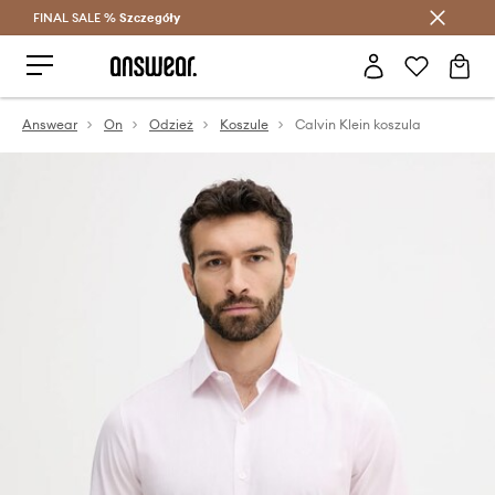
FINAL SALE %
Szczegóły
Oszczędzaj z Answear Club >
Answear
On
Odzież
Koszule
Calvin Klein koszula