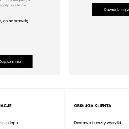
góły na stronie:
Dowiedz się w
to, co naprawdę
a
Zapisz mnie
MACJE
OBSŁUGA KLIENTA
in sklepu
Dostawa i koszty wysyłki