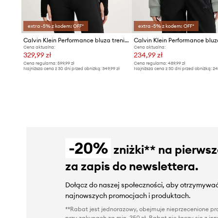
extra -5% z kodem: OFF*
extra -5% z kodem: OFF*
Calvin Klein Performance bluza treningowa
Cena aktualna:
Cena aktualna:
329,99 zł
234,99 zł
Cena regularna:
599,99 zł
Cena regularna:
489,99 zł
Najniższa cena z 30 dni przed obniżką:
349,99 zł
Najniższa cena z 30 dni przed obniżką:
24
-20%
zniżki** na pierws
za zapis do newslettera.
Dołącz do naszej społeczności, aby otrzymywać
najnowszych promocjach i produktach.
**Rabat jest jednorazowy, obejmuje nieprzecenione pro
przy zakupach za min. 350 zł. Rabat nie łączy się z i