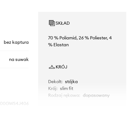
SKŁAD
70 % Poliamid, 26 % Poliester, 4
bez kaptura
% Elastan
na suwak
KRÓJ
Dekolt
:
stójka
Krój
:
slim fit
Rodzaj rękawa
:
dopasowany
00GWS4J406
WYMIARY
biały
Modelka ze zdjęcia ma 175 cm
Calvin Klein
wzrostu i ma na sobie rozmiar S.