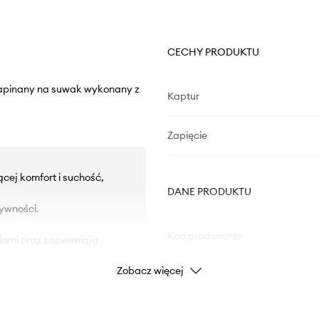
CECHY PRODUKTU
 zapinany na suwak wykonany z
Kaptur
Zapięcie
cej komfort i suchość,
DANE PRODUKTU
ywności.
Kod producenta
niami oraz zapewniają
i.
Zobacz więcej
Kolor
Marka