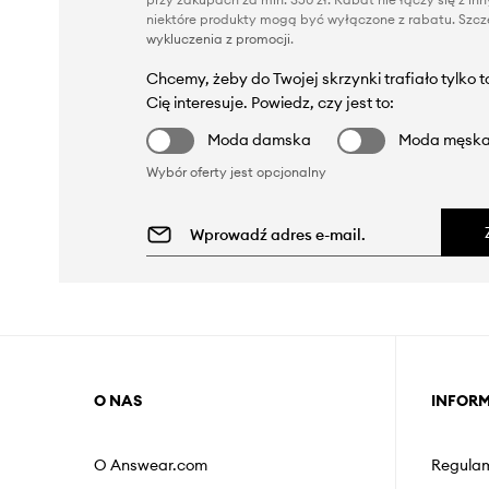
niektóre produkty mogą być wyłączone z rabatu. Szcze
wykluczenia z promocji
.
Chcemy, żeby do Twojej skrzynki trafiało tylko 
Cię interesuje. Powiedz, czy jest to:
Moda damska
Moda męsk
Wybór oferty jest opcjonalny
O NAS
INFOR
O Answear.com
Regulam