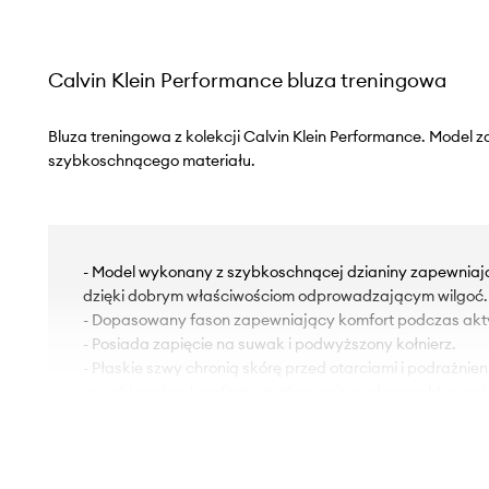
Calvin Klein Performance bluza treningowa
Bluza treningowa z kolekcji Calvin Klein Performance. Model
szybkoschnącego materiału.
- Model wykonany z szybkoschnącej dzianiny zapewniają
dzięki dobrym właściwościom odprowadzającym wilgoć.
- Dopasowany fason zapewniający komfort podczas akt
- Posiada zapięcie na suwak i podwyższony kołnierz.
- Płaskie szwy chronią skórę przed otarciami i podrażnie
wysoki poziom komfortu użytkowania podczas aktywnośc
- Szerokość pod pachami: 35 cm.
- Długość rękawa: 63 cm.
- Długość: 42 cm.
- Wymiary podane dla rozmiaru: S.