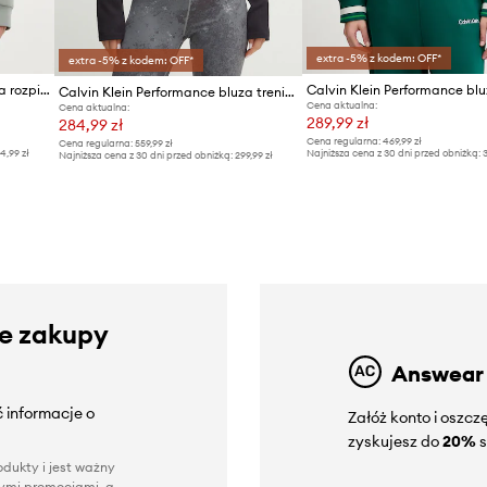
extra -5% z kodem: OFF*
extra -5% z kodem: OFF*
Calvin Klein Performance bluza rozpinana z kapturem damska
Calvin Klein Performance bl
Calvin Klein Performance bluza treningowa
Cena aktualna:
Cena aktualna:
289,99 zł
284,99 zł
Cena regularna:
469,99 zł
Cena regularna:
559,99 zł
4,99 zł
Najniższa cena z 30 dni przed obniżką:
3
Najniższa cena z 30 dni przed obniżką:
299,99 zł
ze zakupy
Answear
 informacje o
Załóż konto i oszc
zyskujesz do
20%
s
dukty i jest ważny
nnymi promocjami, a