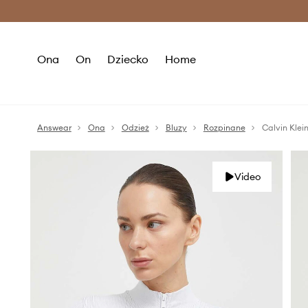
Premium Fashion Benefits >
O
Ona
On
Dziecko
Home
Answear
Ona
Odzież
Bluzy
Rozpinane
Calvin Klei
Video