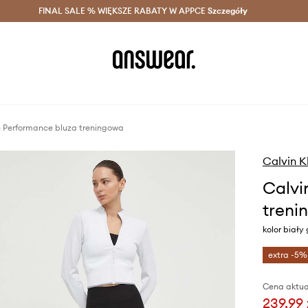
szczędzaj z Answear Club >
FINAL SALE % WIĘKSZE RABATY W APPCE
Dostawa nawet w 24h >
Szczegóły
News
n Performance bluza treningowa
Calvin K
Calvi
treni
kolor biały
extra -5%
Cena aktua
239,99 