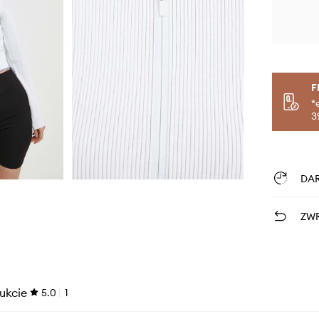
F
*
3
DA
ZWR
ukcie
5.0
1