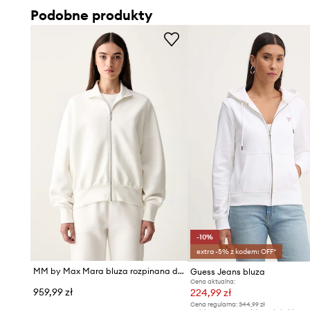
Podobne produkty
-10%
extra -5% z kodem: OFF*
MM by Max Mara bluza rozpinana damska z bawełną MMLVOLUME
Guess Jeans bluza
Cena aktualna:
959,99 zł
224,99 zł
Cena regularna:
344,99 zł