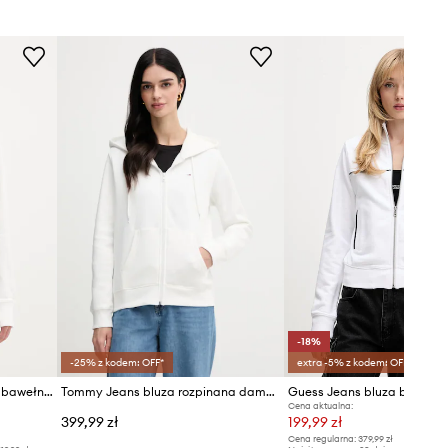
Performance
Rozmiarówka standardowa
Zalecamy wybór rozmiaru, jaki nosisz
zazwyczaj.
Tabela rozmiarów
-18%
-25% z kodem: OFF*
extra -5% z kodem: OFF*
Tommy Jeans bluza damska bawełniana
Tommy Jeans bluza rozpinana damska z bawełną
Guess Jeans bluza bawełn
Cena aktualna:
399,99 zł
199,99 zł
Cena regularna:
379,99 zł