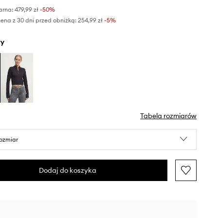
arna:
479,99 zł
-50%
ena z 30 dni przed obniżką:
254,99 zł
 -5%
ły
Tabela rozmiarów
rozmiar
Dodaj do koszyka