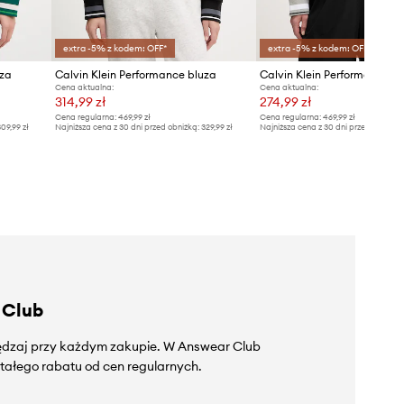
extra -5% z kodem: OFF*
extra -5% z kodem: OFF*
uza
Calvin Klein Performance bluza
Calvin Klein Performance b
Cena aktualna:
Cena aktualna:
314,99 zł
274,99 zł
Cena regularna:
469,99 zł
Cena regularna:
469,99 zł
09,99 zł
Najniższa cena z 30 dni przed obniżką:
329,99 zł
Najniższa cena z 30 dni przed obniżką
 Club
zędzaj przy każdym zakupie. W Answear Club
tałego rabatu od cen regularnych.