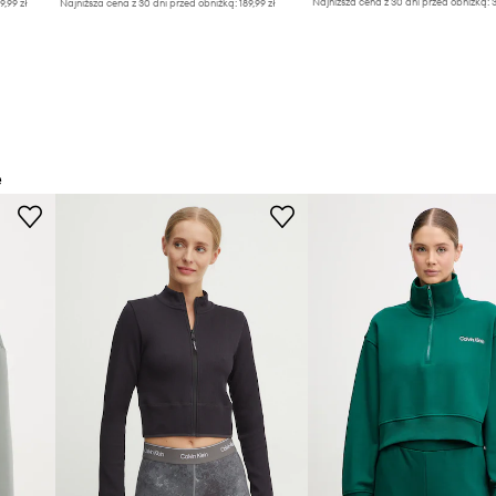
Najniższa cena z 30 dni przed obniżką:
3
9,99 zł
Najniższa cena z 30 dni przed obniżką:
189,99 zł
e