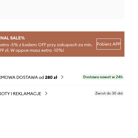
INAL SALE%
Pobierz APP
extra -5% z kodem: OFF przy zakupach za min.
99 zł. W appce masz extra -10%!
RMOWA DOSTAWA od
280 zł
Dostawa nawet w 24h
OTY I REKLAMACJE
Zwrot do 30 dni