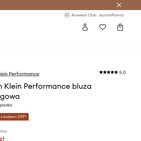
letter >
Regularne nowości >
Answear Club
Journal
Pomoc
5.0
lein Performance
n Klein Performance bluza
ngowa
 gładka
 z kodem: OFF*
lna:
zł