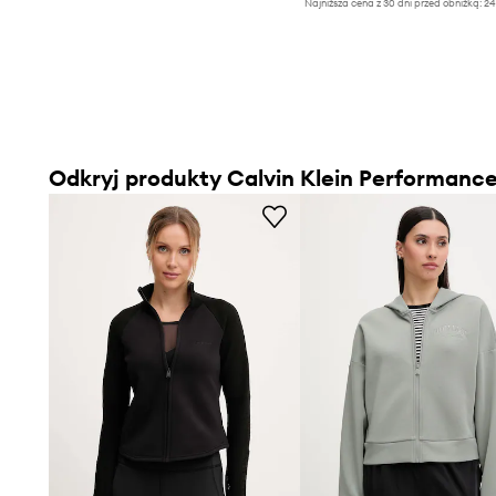
Najniższa cena z 30 dni przed obniżką:
24
Odkryj produkty Calvin Klein Performanc