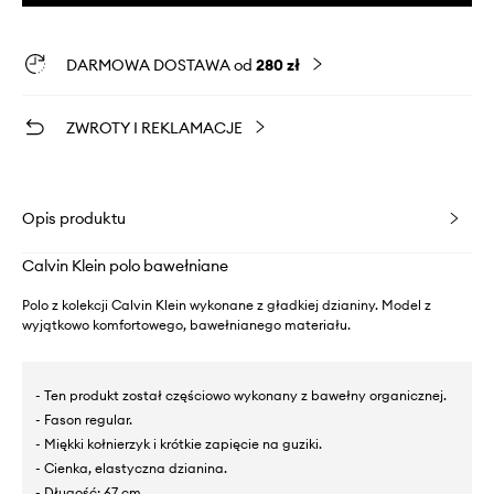
DARMOWA DOSTAWA od
280 zł
ZWROTY I REKLAMACJE
Opis produktu
Calvin Klein polo bawełniane
Polo z kolekcji Calvin Klein wykonane z gładkiej dzianiny. Model z
wyjątkowo komfortowego, bawełnianego materiału.
- Ten produkt został częściowo wykonany z bawełny organicznej.
- Fason regular.
- Miękki kołnierzyk i krótkie zapięcie na guziki.
- Cienka, elastyczna dzianina.
- Długość: 67 cm.