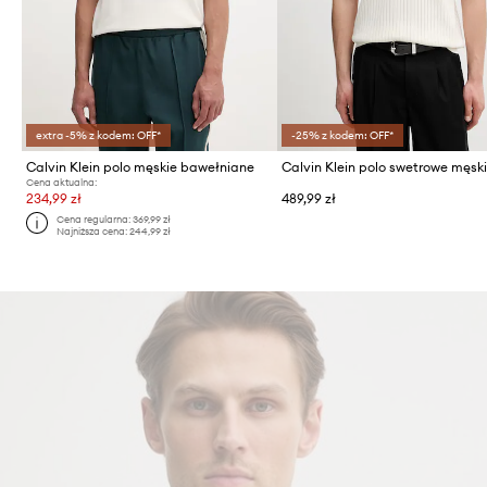
extra -5% z kodem: OFF*
-25% z kodem: OFF*
Calvin Klein polo męskie bawełniane
Cena aktualna:
234,99 zł
489,99 zł
Cena regularna:
369,99 zł
Najniższa cena:
244,99 zł