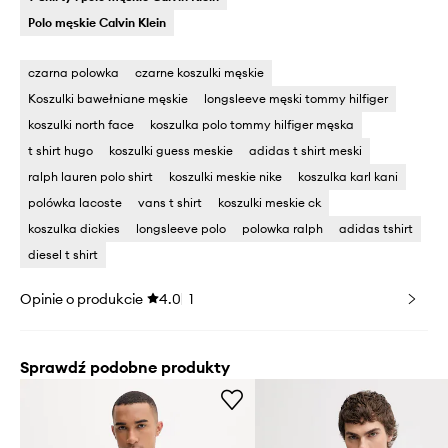
Polo męskie Calvin Klein
czarna polowka
czarne koszulki męskie
Koszulki bawełniane męskie
longsleeve męski tommy hilfiger
koszulki north face
koszulka polo tommy hilfiger męska
t shirt hugo
koszulki guess meskie
adidas t shirt meski
ralph lauren polo shirt
koszulki meskie nike
koszulka karl kani
polówka lacoste
vans t shirt
koszulki meskie ck
koszulka dickies
longsleeve polo
polowka ralph
adidas tshirt
diesel t shirt
Opinie o produkcie
4.0
1
Sprawdź podobne produkty