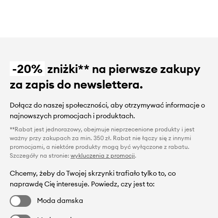
-20%
zniżki** na pierwsze zakupy
za zapis do newslettera.
Dołącz do naszej społeczności, aby otrzymywać informacje o
najnowszych promocjach i produktach.
**Rabat jest jednorazowy, obejmuje nieprzecenione produkty i jest
ważny przy zakupach za min. 350 zł. Rabat nie łączy się z innymi
promocjami, a niektóre produkty mogą być wyłączone z rabatu.
Szczegóły na stronie:
wykluczenia z promocji
.
Chcemy, żeby do Twojej skrzynki trafiało tylko to, co
naprawdę Cię interesuje. Powiedz, czy jest to:
Moda damska