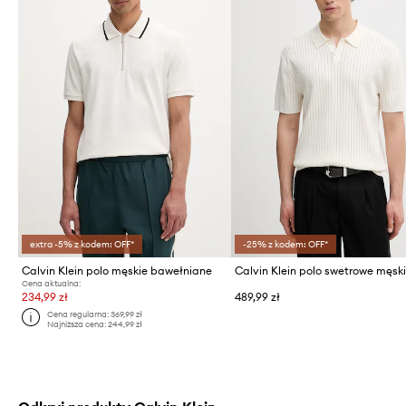
extra -5% z kodem: OFF*
-25% z kodem: OFF*
Calvin Klein polo męskie bawełniane
Cena aktualna:
234,99 zł
489,99 zł
Cena regularna:
369,99 zł
Najniższa cena:
244,99 zł