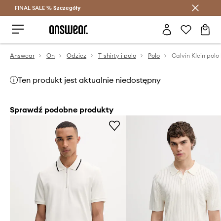
FINAL SALE %
Szczegóły
Oszczędzaj z Answear Club >
Answear
On
Odzież
T-shirty i polo
Polo
Calvin Klein pol
Ten produkt jest aktualnie niedostępny
Sprawdź podobne produkty