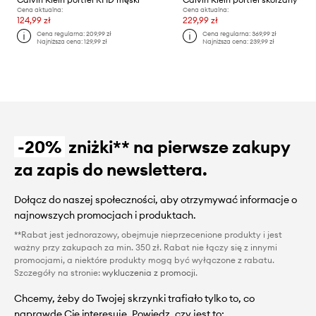
Cena aktualna:
Cena aktualna:
124,99 zł
229,99 zł
Cena regularna:
209,99 zł
Cena regularna:
369,99 zł
Najniższa cena:
129,99 zł
Najniższa cena:
239,99 zł
-20%
zniżki** na pierwsze zakupy
za zapis do newslettera.
Dołącz do naszej społeczności, aby otrzymywać informacje o
najnowszych promocjach i produktach.
**Rabat jest jednorazowy, obejmuje nieprzecenione produkty i jest
ważny przy zakupach za min. 350 zł. Rabat nie łączy się z innymi
promocjami, a niektóre produkty mogą być wyłączone z rabatu.
Szczegóły na stronie:
wykluczenia z promocji
.
Chcemy, żeby do Twojej skrzynki trafiało tylko to, co
naprawdę Cię interesuje. Powiedz, czy jest to: