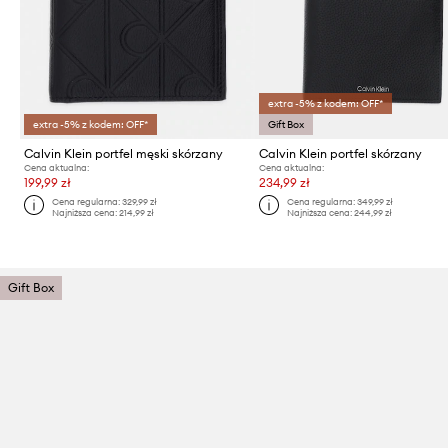
extra -5% z kodem: OFF*
extra -5% z kodem: OFF*
Gift Box
Calvin Klein portfel męski skórzany
Calvin Klein portfel skórzany
Cena aktualna:
Cena aktualna:
199,99 zł
234,99 zł
Cena regularna:
329,99 zł
Cena regularna:
349,99 zł
Najniższa cena:
214,99 zł
Najniższa cena:
244,99 zł
Gift Box