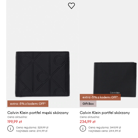
extra -5% z kodem: OFF*
extra -5% z kodem: OFF*
Gift Box
Calvin Klein portfel męski skórzany
Calvin Klein portfel skórzany
Cena aktualna:
Cena aktualna:
199,99 zł
234,99 zł
Cena regularna:
329,99 zł
Cena regularna:
349,99 zł
Najniższa cena:
214,99 zł
Najniższa cena:
244,99 zł