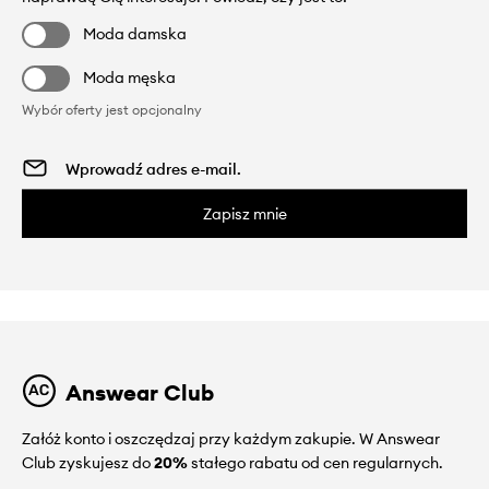
Moda damska
Moda męska
Wybór oferty jest opcjonalny
Zapisz mnie
Answear Club
Załóż konto i oszczędzaj przy każdym zakupie. W Answear
Club zyskujesz do
20%
stałego rabatu od cen regularnych.