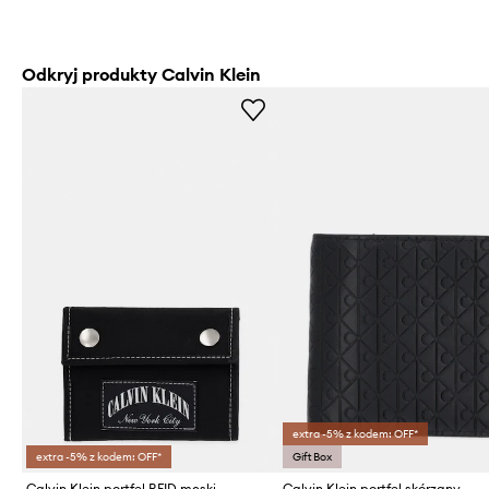
Odkryj produkty Calvin Klein
extra -5% z kodem: OFF*
extra -5% z kodem: OFF*
Gift Box
Calvin Klein portfel RFID męski
Calvin Klein portfel skórzany