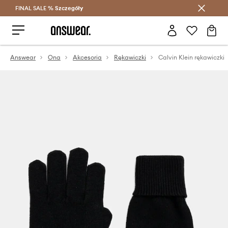
FINAL SALE %
Szczegóły
Oszczędzaj z Answear Club >
Answear
Ona
Akcesoria
Rękawiczki
Calvin Klein rękawiczki