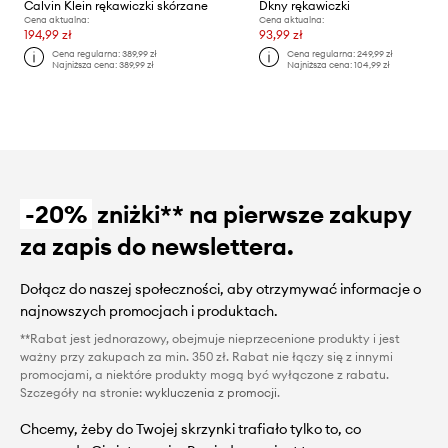
Calvin Klein rękawiczki skórzane
Dkny rękawiczki
Cena aktualna:
Cena aktualna:
194,99 zł
93,99 zł
Cena regularna:
389,99 zł
Cena regularna:
249,99 zł
Najniższa cena:
389,99 zł
Najniższa cena:
104,99 zł
-20%
zniżki** na pierwsze zakupy
za zapis do newslettera.
Dołącz do naszej społeczności, aby otrzymywać informacje o
najnowszych promocjach i produktach.
**Rabat jest jednorazowy, obejmuje nieprzecenione produkty i jest
ważny przy zakupach za min. 350 zł. Rabat nie łączy się z innymi
promocjami, a niektóre produkty mogą być wyłączone z rabatu.
Szczegóły na stronie:
wykluczenia z promocji
.
Chcemy, żeby do Twojej skrzynki trafiało tylko to, co