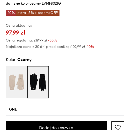
damskie kolor czarny LV14F8021G
-10%
extra -5% z kodem: OFF*
Cena aktualna:
97,99 zł
Cena regularna:
219,99 zł
-55%
Najniższa cena z 30 dni przed obniżką:
109,99 zł
 -10%
Kolor:
czarny
ONE
Dodaj do koszyka