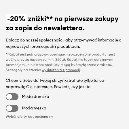
-20%
zniżki** na pierwsze zakupy
za zapis do newslettera.
Dołącz do naszej społeczności, aby otrzymywać informacje o
najnowszych promocjach i produktach.
**Rabat jest jednorazowy, obejmuje nieprzecenione produkty i jest
ważny przy zakupach za min. 350 zł. Rabat nie łączy się z innymi
promocjami, a niektóre produkty mogą być wyłączone z rabatu.
Szczegóły na stronie:
wykluczenia z promocji
.
Chcemy, żeby do Twojej skrzynki trafiało tylko to, co
naprawdę Cię interesuje. Powiedz, czy jest to:
Moda damska
Moda męska
Wybór oferty jest opcjonalny