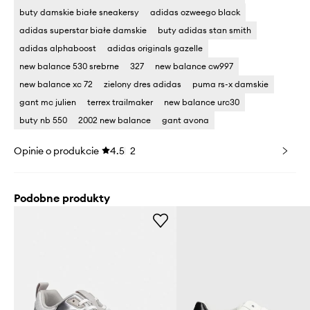
buty damskie białe sneakersy
adidas ozweego black
adidas superstar białe damskie
buty adidas stan smith
adidas alphaboost
adidas originals gazelle
new balance 530 srebrne
327
new balance cw997
new balance xc 72
zielony dres adidas
puma rs-x damskie
gant mc julien
terrex trailmaker
new balance urc30
buty nb 550
2002 new balance
gant avona
Opinie o produkcie
4.5
2
Podobne produkty