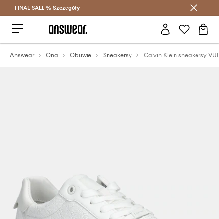
FINAL SALE %
Szczegóły
Oszczędzaj z Answear Club >
Answear
Ona
Obuwie
Sneakersy