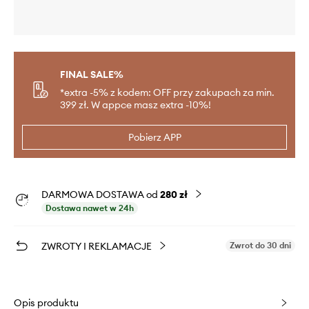
FINAL SALE%
*extra -5% z kodem: OFF przy zakupach za min.
399 zł. W appce masz extra -10%!
Pobierz APP
DARMOWA DOSTAWA od
280 zł
Dostawa nawet w 24h
ZWROTY I REKLAMACJE
Zwrot do 30 dni
Opis produktu