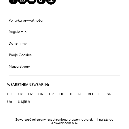
Polityka prywatności
Regulamin
Dane firmy
Twoje Cookies
Mapa strony
WEARETHEANSWEAR IN:
BG
CY
CZ
GR
HR
HU
IT
PL
RO
SI
SK
UA
UA(RU)
Zawartość tej strony jest chroniona prawem autorskim i należy do
Answear.com S.A.