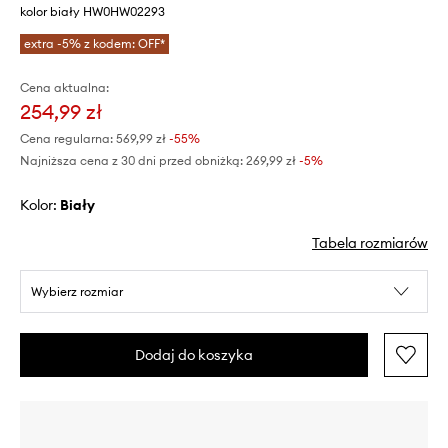
kolor biały HW0HW02293
extra -5% z kodem: OFF*
Cena aktualna:
254,99 zł
Cena regularna:
569,99 zł
-55%
Najniższa cena z 30 dni przed obniżką:
269,99 zł
 -5%
Kolor:
biały
Tabela rozmiarów
Wybierz rozmiar
Dodaj do koszyka