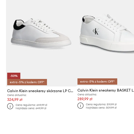
-50%
extra -5% z kodem: OFF*
extra -5% z kodem: OFF*
Calvin Klein sneakersy skórzane LP CUPSOLE LACE UP LTH MIX
Cena aktualna:
Cena aktualna:
289,99 zł
324,99 zł
Cena regularna:
519,99 zł
Cena regularna:
649,99 zł
Najniższa cena:
309,99 zł
Najniższa cena:
649,99 zł