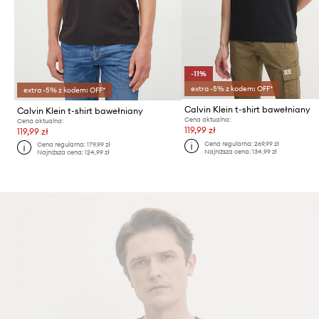
-11%
extra -5% z kodem: OFF*
extra -5% z kodem: OFF*
Calvin Klein t-shirt bawełniany
Calvin Klein t-shirt bawełniany
Cena aktualna:
Cena aktualna:
119,99 zł
119,99 zł
Cena regularna:
269,99 zł
Cena regularna:
179,99 zł
Najniższa cena:
134,99 zł
Najniższa cena:
124,99 zł