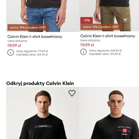
-11%
extra -5% z kodem: OFF*
extra -5% z kodem: OFF*
Calvin Klein t-shirt bawełniany
Calvin Klein t-shirt bawełniany
Cena aktualna:
Cena aktualna:
119,99 zł
119,99 zł
Cena regularna:
269,99 zł
Cena regularna:
179,99 zł
Najniższa cena:
134,99 zł
Najniższa cena:
124,99 zł
Odkryj produkty Calvin Klein