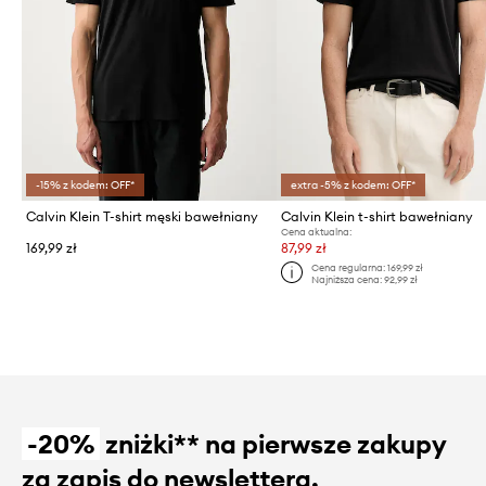
-15% z kodem: OFF*
extra -5% z kodem: OFF*
Calvin Klein T-shirt męski bawełniany
Calvin Klein t-shirt bawełniany
Cena aktualna:
169,99 zł
87,99 zł
Cena regularna:
169,99 zł
Najniższa cena:
92,99 zł
-20%
zniżki** na pierwsze zakupy
za zapis do newslettera.