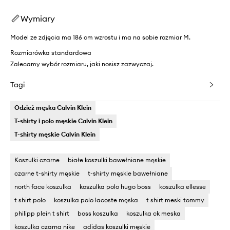
Wymiary
Model ze zdjęcia ma 186 cm wzrostu i ma na sobie rozmiar M.
Rozmiarówka standardowa
Zalecamy wybór rozmiaru, jaki nosisz zazwyczaj.
Tagi
Odzież męska Calvin Klein
T-shirty i polo męskie Calvin Klein
T-shirty męskie Calvin Klein
Koszulki czarne
białe koszulki bawełniane męskie
czarne t-shirty męskie
t-shirty męskie bawełniane
north face koszulka
koszulka polo hugo boss
koszulka ellesse
t shirt polo
koszulka polo lacoste męska
t shirt meski tommy
philipp plein t shirt
boss koszulka
koszulka ck meska
koszulka czarna nike
adidas koszulki męskie