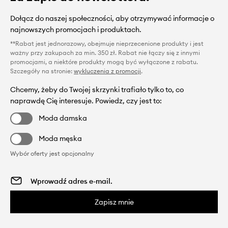
Dołącz do naszej społeczności, aby otrzymywać informacje o
najnowszych promocjach i produktach.
**Rabat jest jednorazowy, obejmuje nieprzecenione produkty i jest
ważny przy zakupach za min. 350 zł. Rabat nie łączy się z innymi
promocjami, a niektóre produkty mogą być wyłączone z rabatu.
Szczegóły na stronie:
wykluczenia z promocji
.
Chcemy, żeby do Twojej skrzynki trafiało tylko to, co
naprawdę Cię interesuje. Powiedz, czy jest to:
Moda damska
Moda męska
Wybór oferty jest opcjonalny
Zapisz mnie