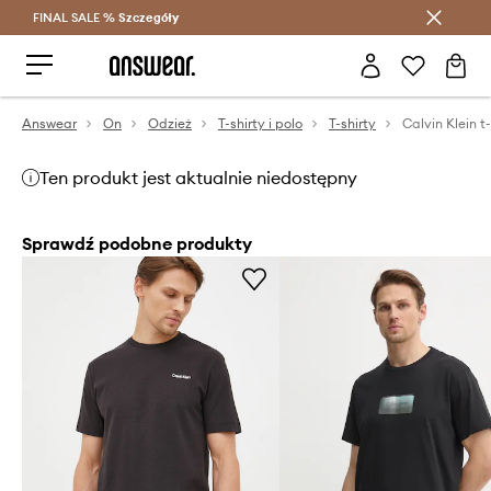
FINAL SALE %
Szczegóły
Oszczędzaj z Answear Club >
Answear
On
Odzież
T-shirty i polo
T-shirty
Calvin Klein t
Ten produkt jest aktualnie niedostępny
Sprawdź podobne produkty