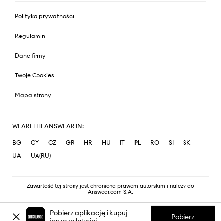
Polityka prywatności
Regulamin
Dane firmy
Twoje Cookies
Mapa strony
WEARETHEANSWEAR IN:
BG
CY
CZ
GR
HR
HU
IT
PL
RO
SI
SK
UA
UA(RU)
Zawartość tej strony jest chroniona prawem autorskim i należy do
Answear.com S.A.
Pobierz aplikację i kupuj
Pobierz
jeszcze łatwiej.