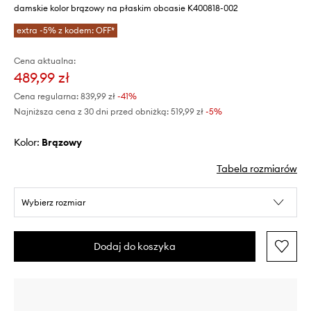
damskie kolor brązowy na płaskim obcasie K400818-002
extra -5% z kodem: OFF*
Cena aktualna:
489,99 zł
Cena regularna:
839,99 zł
-41%
Najniższa cena z 30 dni przed obniżką:
519,99 zł
 -5%
Kolor:
brązowy
Tabela rozmiarów
Wybierz rozmiar
Dodaj do koszyka