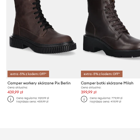
extra -5% z kodem: OFF*
extra -5% z kodem: OFF*
Camper workery skórzane Pix Berlin
Camper botki skórzane Milah
Cena aktualna:
Cena aktualna:
439,99 zł
399,99 zł
Cena regularna:
929,99 zł
Cena regularna:
779,99 zł
Najniższa cena:
459,99 zł
Najniższa cena:
419,99 zł