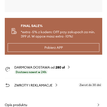
FINAL SALE%
*extra -5% z kodem: OFF przy zakupach za min.
399 zł. W appce masz extra -10%!
Pobierz APP
DARMOWA DOSTAWA od
280 zł
Dostawa nawet w 24h
ZWROTY I REKLAMACJE
Zwrot do 30 dni
Opis produktu