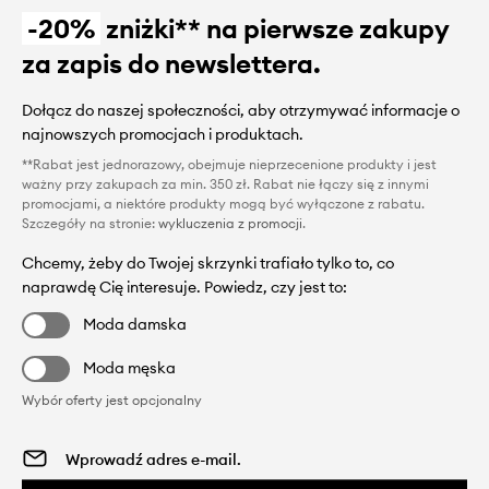
-20%
zniżki** na pierwsze zakupy
za zapis do newslettera.
Dołącz do naszej społeczności, aby otrzymywać informacje o
najnowszych promocjach i produktach.
**Rabat jest jednorazowy, obejmuje nieprzecenione produkty i jest
ważny przy zakupach za min. 350 zł. Rabat nie łączy się z innymi
promocjami, a niektóre produkty mogą być wyłączone z rabatu.
Szczegóły na stronie:
wykluczenia z promocji
.
Chcemy, żeby do Twojej skrzynki trafiało tylko to, co
naprawdę Cię interesuje. Powiedz, czy jest to:
Moda damska
Moda męska
Wybór oferty jest opcjonalny