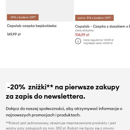
-15% z kodem: OFF*
extra -5% z kodem: OFF*
Capslab czapka bejsbolówka
Cena aktualna:
169,99 zł
104,99 zł
Cena regularna:
149,99 zł
Najniższa cena:
109,99 zł
-20%
zniżki** na pierwsze zakupy
za zapis do newslettera.
Dołącz do naszej społeczności, aby otrzymywać informacje o
najnowszych promocjach i produktach.
**Rabat jest jednorazowy, obejmuje nieprzecenione produkty i jest
ważny przy zakupach za min. 350 zł. Rabat nie łączy się z innymi