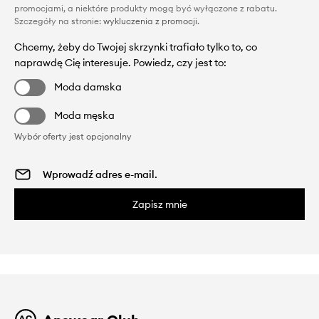
promocjami, a niektóre produkty mogą być wyłączone z rabatu.
Szczegóły na stronie:
wykluczenia z promocji
.
Chcemy, żeby do Twojej skrzynki trafiało tylko to, co
naprawdę Cię interesuje. Powiedz, czy jest to:
Moda damska
Moda męska
Wybór oferty jest opcjonalny
Zapisz mnie