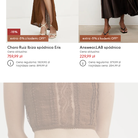
-15%
extra -5% z kodem: OFF*
extra -5% z kodem: OFF*
Charo Ruiz Ibiza spódnica Eris
Answear.LAB spódnica
Cena aktualna:
Cena aktualna:
759,99 zł
229,99 zł
Cena regularna:
1509,90 zł
Cena regularna:
379,99 zł
Najniższa cena:
899,99 zł
Najniższa cena:
254,99 zł