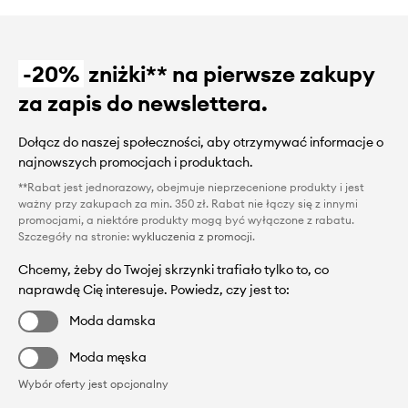
-20%
zniżki** na pierwsze zakupy
za zapis do newslettera.
Dołącz do naszej społeczności, aby otrzymywać informacje o
najnowszych promocjach i produktach.
**Rabat jest jednorazowy, obejmuje nieprzecenione produkty i jest
ważny przy zakupach za min. 350 zł. Rabat nie łączy się z innymi
promocjami, a niektóre produkty mogą być wyłączone z rabatu.
Szczegóły na stronie:
wykluczenia z promocji
.
Chcemy, żeby do Twojej skrzynki trafiało tylko to, co
naprawdę Cię interesuje. Powiedz, czy jest to:
Moda damska
Moda męska
Wybór oferty jest opcjonalny