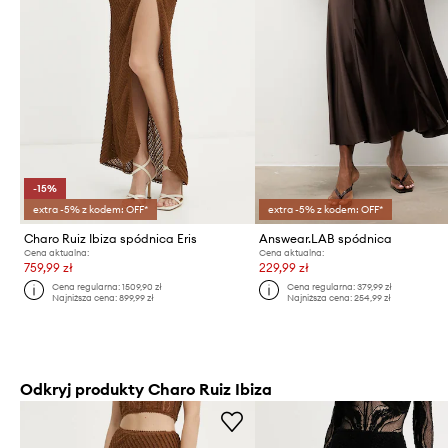
-15%
extra -5% z kodem: OFF*
extra -5% z kodem: OFF*
Charo Ruiz Ibiza spódnica Eris
Answear.LAB spódnica
Cena aktualna:
Cena aktualna:
759,99 zł
229,99 zł
Cena regularna:
1509,90 zł
Cena regularna:
379,99 zł
Najniższa cena:
899,99 zł
Najniższa cena:
254,99 zł
Odkryj produkty Charo Ruiz Ibiza