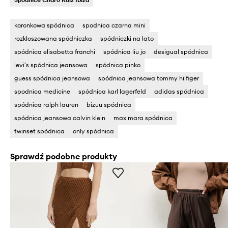
koronkowa spódnica
spodnica czarna mini
rozkloszowana spódniczka
spódniczki na lato
spódnica elisabetta franchi
spódnica liu jo
desigual spódnica
levi's spódnica jeansowa
spódnica pinko
guess spódnica jeansowa
spódnica jeansowa tommy hilfiger
spodnica medicine
spódnica karl lagerfeld
adidas spódnica
spódnica ralph lauren
bizuu spódnica
spódnica jeansowa calvin klein
max mara spódnica
twinset spódnica
only spódnica
Sprawdź podobne produkty