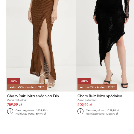
-15%
-50%
extra -5% z kodem: OFF*
extra -5% z kodem: OFF*
Charo Ruiz Ibiza spódnica Eris
Charo Ruiz Ibiza spódnica
Cena aktualna:
Cena aktualna:
759,99 zł
509,99 zł
Cena regularna:
1509,90 zł
Cena regularna:
1029,90 zł
Najniższa cena:
899,99 zł
Najniższa cena:
1029,90 zł