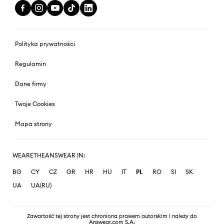
Polityka prywatności
Regulamin
Dane firmy
Twoje Cookies
Mapa strony
WEARETHEANSWEAR IN:
BG
CY
CZ
GR
HR
HU
IT
PL
RO
SI
SK
UA
UA(RU)
Zawartość tej strony jest chroniona prawem autorskim i należy do
Answear.com S.A.