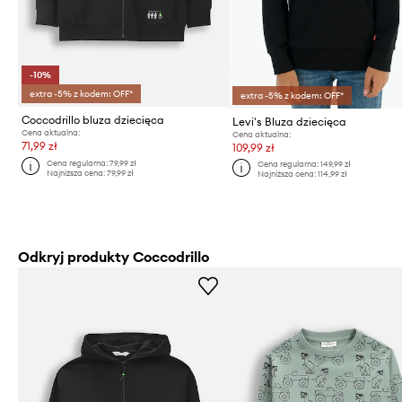
-10%
extra -5% z kodem: OFF*
extra -5% z kodem: OFF*
Coccodrillo bluza dziecięca
Levi's Bluza dziecięca
Cena aktualna:
Cena aktualna:
71,99 zł
109,99 zł
Cena regularna:
79,99 zł
Cena regularna:
149,99 zł
Najniższa cena:
79,99 zł
Najniższa cena:
114,99 zł
Odkryj produkty Coccodrillo