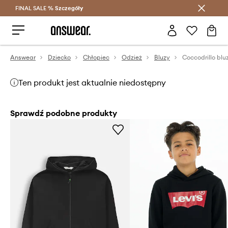
FINAL SALE %
Szczegóły
Oszczędzaj z Answear Club >
Answear
Dziecko
Chłopiec
Odzież
Bluzy
Ten produkt jest aktualnie niedostępny
Sprawdź podobne produkty