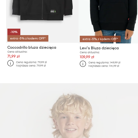
-10%
extra -5% z kodem: OFF*
extra -5% z kodem: OFF*
Coccodrillo bluza dziecięca
Levi's Bluza dziecięca
Cena aktualna:
Cena aktualna:
71,99 zł
109,99 zł
Cena regularna:
79,99 zł
Cena regularna:
149,99 zł
Najniższa cena:
79,99 zł
Najniższa cena:
114,99 zł