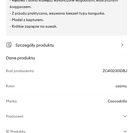
- Rękawy i dolna krawędź wykończone wygodnym, elastycznym
ściągaczem.
- Z przodu praktyczna, wsuwana kieszeń typu kangurka.
- Model z kapturem.
- Krótkie zapięcie na suwak.
Szczegóły produktu
Dane produktu
Kod producenta
ZC4132301DBJ
Kolor
czarny
Marka
Coccodrillo
Producent
ID Produktu