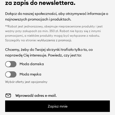
za zapis do newslettera.
Dołącz do naszej społeczności, aby otrzymywać informacje o
najnowszych promocjach i produktach.
**Rabat jest jednorazowy, obejmuje nieprzecenione produkty i jest
ważny przy zakupach za min. 350 zł. Rabat nie łączy się z innymi
promocjami, a niektóre produkty mogą być wyłączone z rabatu.
Szczegóły na stronie:
wykluczenia z promocji
.
Chcemy, żeby do Twojej skrzynki trafiało tylko to, co
naprawdę Cię interesuje. Powiedz, czy jest to:
Moda damska
Moda męska
Wybór oferty jest opcjonalny
Zapisz mnie