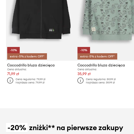
-10%
-10%
extra -5% z kodem: OFF*
extra -5% z kodem: OFF*
Coccodrillo bluza dziecięca
Coccodrillo bluza dziecięca
Cena aktualna:
Cena aktualna:
71,99 zł
35,99 zł
Cena regularna:
79,99 zł
Cena regularna:
59,99 zł
Najniższa cena:
79,99 zł
Najniższa cena:
39,99 zł
-20%
zniżki** na pierwsze zakupy