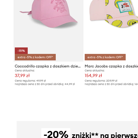
-15%
extra -5% z kodem: OFF*
extra -5% z kodem: OFF*
Coccodrillo czapka z daszkiem dziecięca bawełniana
Cena aktualna:
Cena aktualna:
37,99 zł
154,99 zł
Cena regularna:
49,99 zł
Cena regularna:
209,99 zł
Najniższa cena z 30 dni przed obniżką:
44,99 zł
Najniższa cena z 30 dni przed obniżką:
16
-20%
zniżki** na pierws