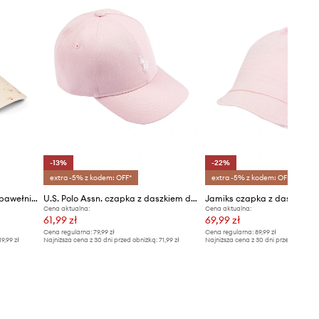
-13%
-22%
extra -5% z kodem: OFF*
extra -5% z kodem: OFF*
Liewood czapka z daszkiem bawełniana dziecięca Danny Cap
U.S. Polo Assn. czapka z daszkiem dziecięca bawełniana
Cena aktualna:
Cena aktualna:
61,99 zł
69,99 zł
Cena regularna:
79,99 zł
Cena regularna:
89,99 zł
19,99 zł
Najniższa cena z 30 dni przed obniżką:
71,99 zł
Najniższa cena z 30 dni przed obniżką