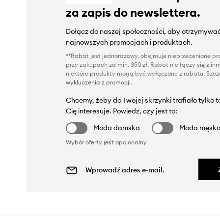
za zapis do newslettera.
Dołącz do naszej społeczności, aby otrzymywać
najnowszych promocjach i produktach.
**Rabat jest jednorazowy, obejmuje nieprzecenione pro
przy zakupach za min. 350 zł. Rabat nie łączy się z i
niektóre produkty mogą być wyłączone z rabatu. Szcze
wykluczenia z promocji
.
Chcemy, żeby do Twojej skrzynki trafiało tylko 
Cię interesuje. Powiedz, czy jest to:
Moda damska
Moda męsk
Wybór oferty jest opcjonalny