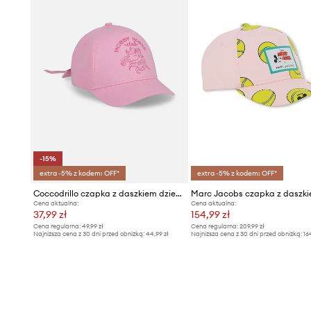
-15%
extra -5% z kodem: OFF*
extra -5% z kodem: OFF*
Coccodrillo czapka z daszkiem dziecięca bawełniana
Cena aktualna:
Cena aktualna:
37,99 zł
154,99 zł
Cena regularna:
49,99 zł
Cena regularna:
209,99 zł
Najniższa cena z 30 dni przed obniżką:
44,99 zł
Najniższa cena z 30 dni przed obniżką:
16