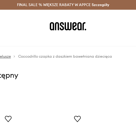
szczędzaj z Answear Club >
FINAL SALE % WIĘKSZE RABATY W APPCE
Dostawa nawet w 24h >
Szczegóły
News
pelusze
Coccodrillo czapka z daszkiem bawełniana dziecięca
stępny