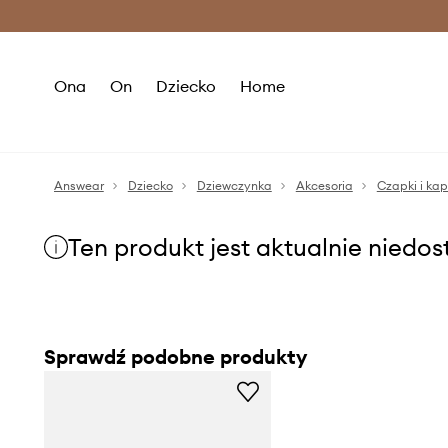
Premium Fashion Benefits >
O
Ona
On
Dziecko
Home
Answear
Dziecko
Dziewczynka
Akcesoria
Czapki i ka
Ten produkt jest aktualnie niedo
Sprawdź podobne produkty