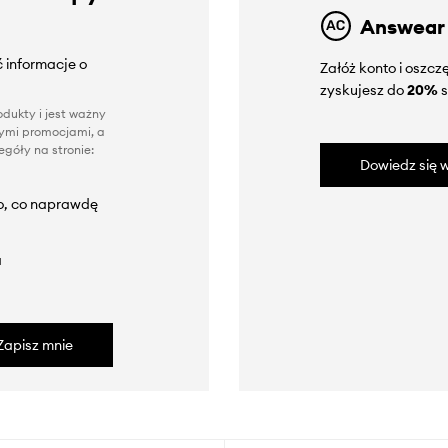
Answear
 informacje o
Załóż konto i oszc
zyskujesz do
20%
s
dukty i jest ważny
nnymi promocjami, a
góły na stronie:
Dowiedz się w
to, co naprawdę
a
Zapisz mnie