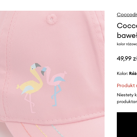
Coccodri
Cocco
baweł
kolor różo
49,99 z
Kolor:
ró
Produkt 
Niestety 
produktami