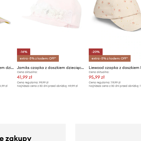
-16%
-20%
extra -5% z kodem: OFF*
extra -5% z kodem: OFF*
Marc Jacobs czapka z daszkiem dziecięca
Jamiks czapka z daszkiem dziecięca ENOLA
Cena aktualna:
Cena aktualna:
41,99 zł
95,99 zł
Cena regularna:
99,99 zł
Cena regularna:
119,99 zł
4,99 zł
Najniższa cena z 30 dni przed obniżką:
49,99 zł
Najniższa cena z 30 dni przed obniżką:
1
ze zakupy