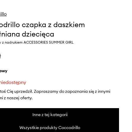
llo
drillo czapka z daszkiem
niana dziecięca
wy z nadrukiem ACCESSORIES SUMMER GIRL
ł
żowy
niedostępny
ktoś Cię uprzedził. Zapraszamy do zapoznania się z innymi
 z naszej oferty.
Inne z tej kategorii
Wszystkie produkty Coccodrillo