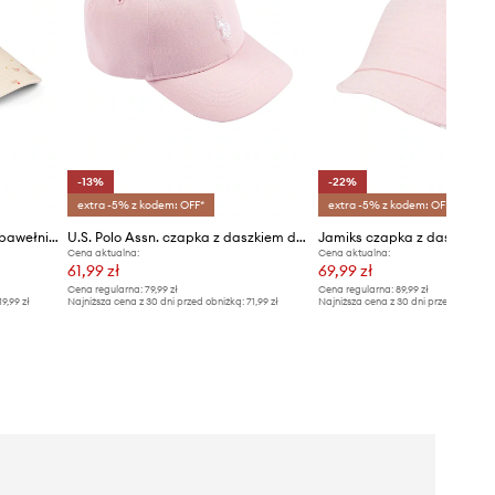
-13%
-22%
extra -5% z kodem: OFF*
extra -5% z kodem: OFF*
Liewood czapka z daszkiem bawełniana dziecięca Danny Cap
U.S. Polo Assn. czapka z daszkiem dziecięca bawełniana
Cena aktualna:
Cena aktualna:
61,99 zł
69,99 zł
Cena regularna:
79,99 zł
Cena regularna:
89,99 zł
19,99 zł
Najniższa cena z 30 dni przed obniżką:
71,99 zł
Najniższa cena z 30 dni przed obniżką