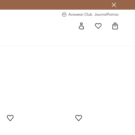
letter >
Regularne nowości >
Answear Club
Journal
Pomoc