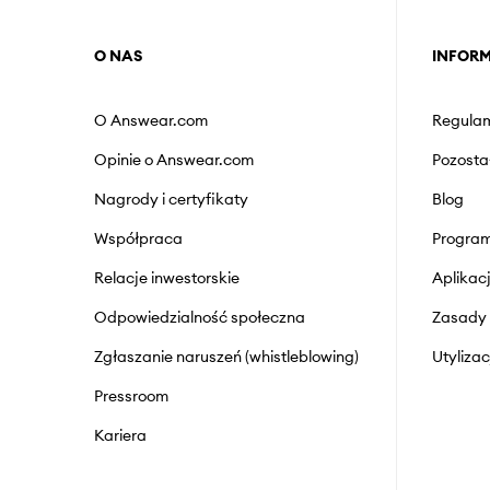
O NAS
INFOR
O Answear.com
Regulam
Opinie o Answear.com
Pozosta
Nagrody i certyfikaty
Blog
Współpraca
Program
Relacje inwestorskie
Aplika
Odpowiedzialność społeczna
Zasady 
Zgłaszanie naruszeń (whistleblowing)
Utyliza
Pressroom
Kariera