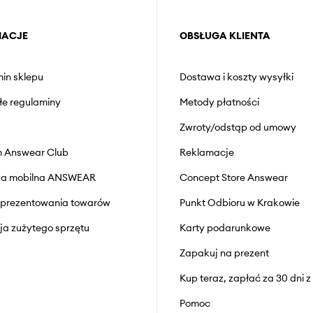
MACJE
OBSŁUGA KLIENTA
in sklepu
Dostawa i koszty wysyłki
łe regulaminy
Metody płatności
Zwroty/odstąp od umowy
 Answear Club
Reklamacje
cja mobilna ANSWEAR
Concept Store Answear
prezentowania towarów
Punkt Odbioru w Krakowie
cja zużytego sprzętu
Karty podarunkowe
Zapakuj na prezent
Kup teraz, zapłać za 30 dni 
Pomoc