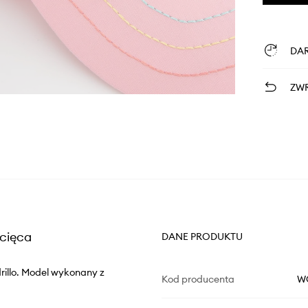
DA
ZWR
ecięca
DANE PRODUKTU
rillo. Model wykonany z
Kod producenta
W