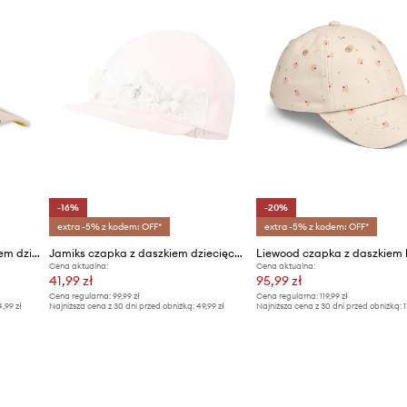
-16%
-20%
extra -5% z kodem: OFF*
extra -5% z kodem: OFF*
Marc Jacobs czapka z daszkiem dziecięca
Jamiks czapka z daszkiem dziecięca ENOLA
Cena aktualna:
Cena aktualna:
41,99 zł
95,99 zł
Cena regularna:
99,99 zł
Cena regularna:
119,99 zł
4,99 zł
Najniższa cena z 30 dni przed obniżką:
49,99 zł
Najniższa cena z 30 dni przed obniżką:
1